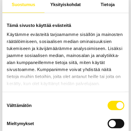
onnistuu puhelimen tai tablettitietokoneen avulla. Käytössä
Suostumus
Yksityiskohdat
Tietoja
suomenkielinen PEL Transfer -konfigurointiohjelma.
LUE LISÄÄ
Tämä sivusto käyttää evästeitä
Käytämme evästeitä tarjoamamme sisällön ja mainosten
räätälöimiseen, sosiaalisen median ominaisuuksien
tukemiseen ja kävijämäärämme analysoimiseen. Lisäksi
jaamme sosiaalisen median, mainosalan ja analytiikka-
alan kumppaneillemme tietoja siitä, miten käytät
sivustoamme. Kumppanimme voivat yhdistää näitä
tietoja muihin tietoihin, joita olet antanut heille tai joita on
PEL104 Teho- ja Energiatallennin
kerätty, kun olet käyttänyt heidän palvelujaan.
PEL104 on ihanteellinen laite energian analysointiin ja optimointiin.
Liikuteltavissa oleva teho- ja energialoggeri Wi-Fi, SIM- ja SD-
korttipaikoilla, Bluetooth-, USB- sekä Ethernet-
Suostumuksen
kommunikointivaihtoehdoilla varustettuna. Jopa 4 jännite- ja 3
Välttämätön
valinta
virtatuloa AC+DC TRMS. Käytössä sähkömoottoreille suoritettava
mittaustoiminto sekä 8 analogisen tulon käyttömahdollisuus.
Mieltymykset
LUE LISÄÄ