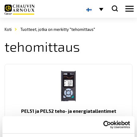
Koti
Tuotteet, jotka on merkitty "tehomittaus"
tehomittaus
PEL51 ja PEL52 teho- ja energiatallentimet
Helppokäyttöiset ja kompaktin kokoiset tehologgerit monipuolisilla
teho- ja energianmittaustoiminnoilla sekä cos phi ja yliaaltojen
mittaus. Kaikki mittaukset tallentuvat SD-kortille. WiFi-
kommunikointi sekä VNC-tila, jonka ansiosta PEL-yksikön ohjaus