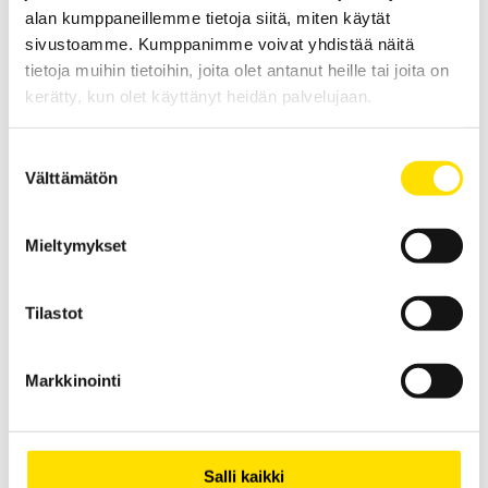
Price
alan kumppaneillemme tietoja siitä, miten käytät
960.00
€
–
2 070.00
€
LUE LISÄÄ
range:
sivustoamme. Kumppanimme voivat yhdistää näitä
960.00 €
through
tietoja muihin tietoihin, joita olet antanut heille tai joita on
2 070.00 €
kerätty, kun olet käyttänyt heidän palvelujaan.
Suostumuksen
Välttämätön
valinta
Mieltymykset
KERN IXS Alustavaaka
KERN IXS teollisuusvaaka soveltuu vaativiin
teollisuusympäristöihin. Maksimaalinen kapasiteetti on jopa 300
Tilastot
kg.
Price
670.00
€
–
1 270.00
€
LUE LISÄÄ
range:
Markkinointi
670.00 €
through
1 270.00 €
Salli kaikki