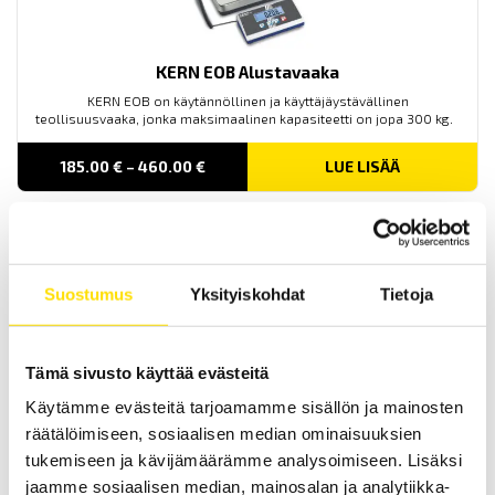
KERN EOB Alustavaaka
KERN EOB on käytännöllinen ja käyttäjäystävällinen
teollisuusvaaka, jonka maksimaalinen kapasiteetti on jopa 300 kg.
Price
185.00
€
–
460.00
€
LUE LISÄÄ
range:
185.00 €
through
460.00 €
Suostumus
Yksityiskohdat
Tietoja
Tämä sivusto käyttää evästeitä
KERN SXS Alustavaaka
Käytämme evästeitä tarjoamamme sisällön ja mainosten
KERN SXS teollisuusvaaka soveltuu vaativiin
räätälöimiseen, sosiaalisen median ominaisuuksien
teollisuusympäristöihin. Maksimaalinen kapasiteetti on jopa 300
tukemiseen ja kävijämäärämme analysoimiseen. Lisäksi
kg.
jaamme sosiaalisen median, mainosalan ja analytiikka-