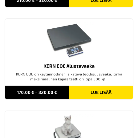
210.00
€
–
520.00
€
LUE LISÄÄ
range:
210.00 €
through
520.00 €
KERN EOE Alustavaaka
KERN EOE on käytännöllinen ja kätevä teollisuusvaaka, jonka
maksimaalinen kapasiteetti on jopa 300 kg.
Price
170.00
€
–
320.00
€
LUE LISÄÄ
range:
170.00 €
through
320.00 €