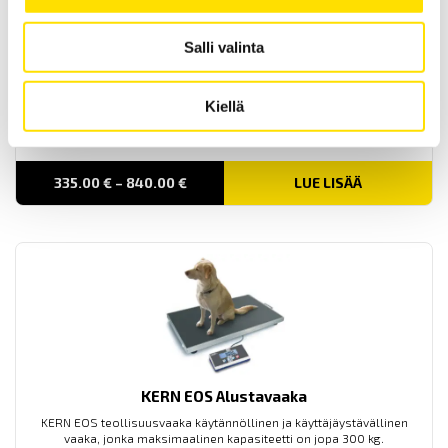
Salli valinta
KERN IOC Alustavaaka
Kiellä
KERN IOC on teollisuusvaaka monipuolisiin käyttökohteisiin.
Maksimaalinen kapasiteetti on jopa 600 kg.
Price
335.00
€
–
840.00
€
LUE LISÄÄ
range:
335.00 €
through
840.00 €
KERN EOS Alustavaaka
KERN EOS teollisuusvaaka käytännöllinen ja käyttäjäystävällinen
vaaka, jonka maksimaalinen kapasiteetti on jopa 300 kg.