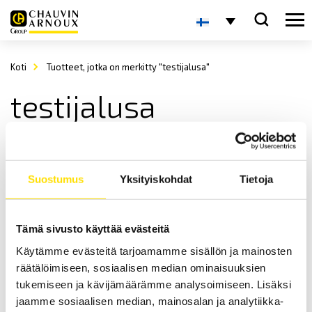
Koti
Tuotteet, jotka on merkitty "testijalusa"
testijalusa
Suostumus
Yksityiskohdat
Tietoja
Tämä sivusto käyttää evästeitä
Käytämme evästeitä tarjoamamme sisällön ja mainosten
KERN DB momenttianturi, jopa 500 Nm
räätälöimiseen, sosiaalisen median ominaisuuksien
KERN DB on manuaalien, digitaalinen testijalusta esim.
momenttiavainten kalibrointiin. Kapasiteetit: 0,5 Nm, 1 Nm, 5 Nm, 10
tukemiseen ja kävijämäärämme analysoimiseen. Lisäksi
Nm, 20 Nm, 50 Nm, 100 Nm, 200 Nm, 500 Nm
jaamme sosiaalisen median, mainosalan ja analytiikka-