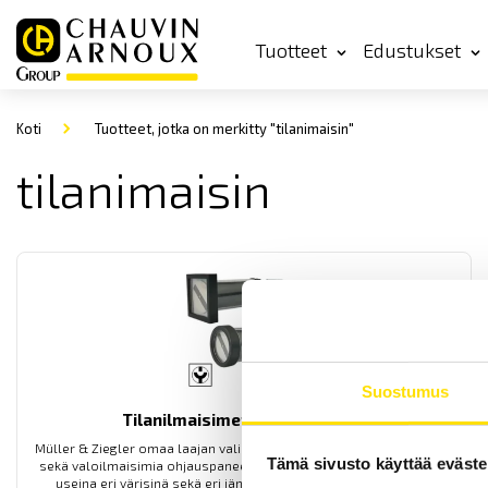
Tuotteet
Edustukset
Koti
Tuotteet, jotka on merkitty "tilanimaisin"
tilanimaisin
Suostumus
Tilanilmaisimet ja merkkivalot
Müller & Ziegler omaa laajan valikoiman digitaalisia tilanilmaisimia
Tämä sivusto käyttää eväste
sekä valoilmaisimia ohjauspaneeleille ja laitekaapeille. Saatavilla
useina eri värisinä sekä eri jännitteille (ilmoitettava tilauksen