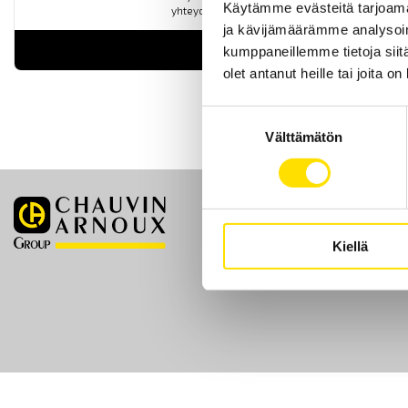
Käytämme evästeitä tarjoama
yhteydessä).
ja kävijämäärämme analysoim
LUE LISÄÄ
kumppaneillemme tietoja siitä
olet antanut heille tai joita o
Suostumuksen
Välttämätön
valinta
Etusivu
Kiellä