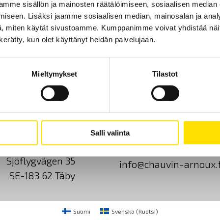
mme sisällön ja mainosten räätälöimiseen, sosiaalisen median
iseen. Lisäksi jaamme sosiaalisen median, mainosalan ja analy
, miten käytät sivustoamme. Kumppanimme voivat yhdistää näitä t
n kerätty, kun olet käyttänyt heidän palvelujaan.
Mieltymykset
Tilastot
Ota yhteyttä
Tietoa meistä
GDPR
Salli valinta
CA Mätsystem AB
+46 8 50 52 68 00
Sjöflygvägen 35
info@chauvin-arnoux.f
SE-183 62 Täby
Suomi
Svenska
(
Ruotsi
)