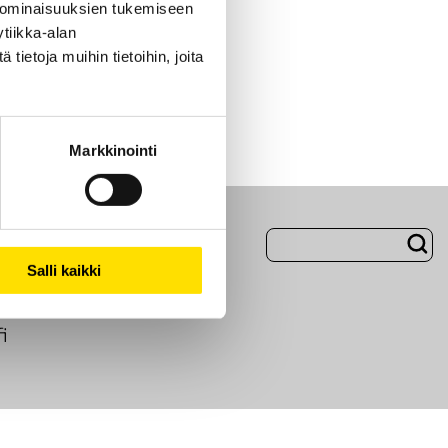
 ominaisuuksien tukemiseen
tiikka-alan
ietoja muihin tietoihin, joita
Markkinointi
Evästeet
Salli kaikki
i