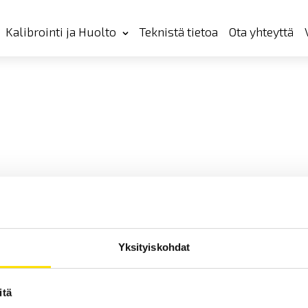
Kalibrointi ja Huolto
Teknistä tietoa
Ota yhteyttä
Yksityiskohdat
itä