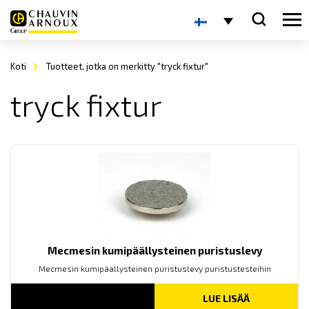
Koti
Tuotteet, jotka on merkitty "tryck fixtur"
tryck fixtur
Mecmesin kumipäällysteinen puristuslevy
Mecmesin kumipäällysteinen puristuslevy puristustesteihin
LUE LISÄÄ