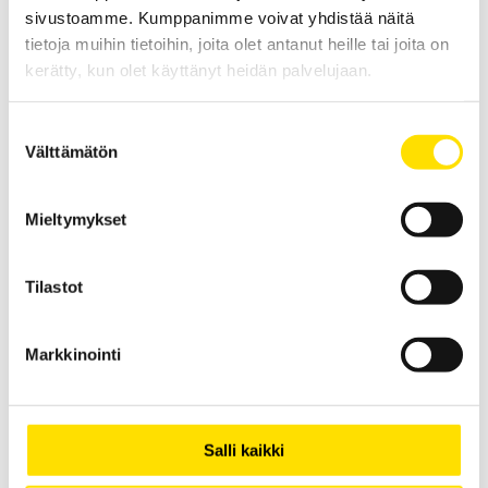
LUE LISÄÄ
sivustoamme. Kumppanimme voivat yhdistää näitä
tietoja muihin tietoihin, joita olet antanut heille tai joita on
kerätty, kun olet käyttänyt heidän palvelujaan.
Suostumuksen
Välttämätön
valinta
Mieltymykset
Mecmesin tryckplatta
Mecmesin rektangulär tryckplatta för användning med
dynamometrar och dragprovare
Tilastot
LUE LISÄÄ
Markkinointi
Salli kaikki