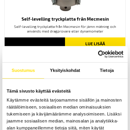
Self-levelling tryckplatta från Mecmesin
Self-levelling tryckplatta från Mecmesin för jämn mätning och
används med dragprovare eller dynamometer
LUE LISÄÄ
Suostumus
Yksityiskohdat
Tietoja
Tämä sivusto käyttää evästeitä
Käytämme evästeitä tarjoamamme sisällön ja mainosten
Mecmesin Cone Probe
räätälöimiseen, sosiaalisen median ominaisuuksien
Cone Probe från Mecmesin för tryck och punkteringstester, används
tukemiseen ja kävijämäärämme analysoimiseen. Lisäksi
med dragprovare eller dynamometer
jaamme sosiaalisen median, mainosalan ja analytiikka-
alan kumppaneillemme tietoja siitä, miten käytät