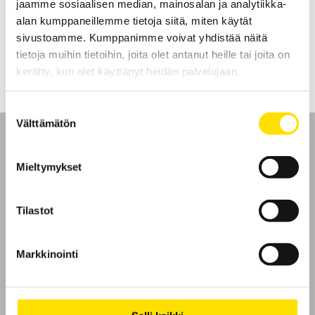
jaamme sosiaalisen median, mainosalan ja analytiikka-
används med dragprovare eller dynamometer
alan kumppaneillemme tietoja siitä, miten käytät
sivustoamme. Kumppanimme voivat yhdistää näitä
LUE LISÄÄ
tietoja muihin tietoihin, joita olet antanut heille tai joita on
kerätty, kun olet käyttänyt heidän palvelujaan.
Suostumuksen
Välttämätön
valinta
Mieltymykset
Etusivu
Tilastot
Ota yhteyttä
Markkinointi
Tietoa meistä
GDPR