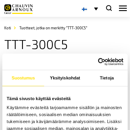
Koti
Tuotteet, jotka on merkitty "TTT-300C5"
TTT-300C5
Suostumus
Yksityiskohdat
Tietoja
Tämä sivusto käyttää evästeitä
Alluris Digitaalinen momenttimittari TTT300 2…50
Käytämme evästeitä tarjoamamme sisällön ja mainosten
N.m
räätälöimiseen, sosiaalisen median ominaisuuksien
Alluris TTT-300-sarjan Momenttityökalutesterit ovat suunniteltu
tukemiseen ja kävijämäärämme analysoimiseen. Lisäksi
laukaisumomentin (napsautuskohta) sekä vääntötyökalujen toisen
jaamme sosiaalisen median, mainosalan ja analytiikka-
maksimiarvon mittaamiseen.