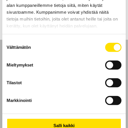
alan kumppaneillemme tietoja siitä, miten käytät
LUE LISÄÄ
sivustoamme. Kumppanimme voivat yhdistää näitä
tietoja muihin tietoihin, joita olet antanut heille tai joita on
kerätty, kun olet käyttänyt heidän palvelujaan.
Suostumuksen
Välttämätön
valinta
Mieltymykset
Etusivu
Tilastot
Ota yhteyttä
Markkinointi
Tietoa meistä
GDPR
Salli kaikki