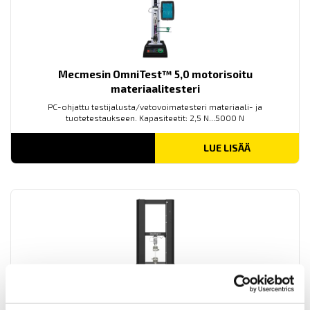
Mecmesin OmniTest™ 5,0 motorisoitu
materiaalitesteri
PC-ohjattu testijalusta/vetovoimatesteri materiaali- ja
tuotetestaukseen. Kapasiteetit: 2,5 N...5000 N
LUE LISÄÄ
Mecmesin OmniTest™ 25 motorisoitu
materiaalitesteri