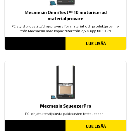
Mecmesin OmniTest™ 10 motoriserad
materialprovare
PC styrd provställ/dragprovare för material och produktprovning
från Mecmesin med kapaciteter från 2,5 N upp till 10 kN
LUE LISÄÄ
Mecmesin SqueezerPro
PC-ohjattu testijalusta pakkausten testaukseen.
LUE LISÄÄ