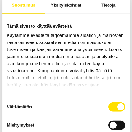
Suostumus
Yksityiskohdat
Tietoja
PC-ohjattu testijalusta/vetovoimatesteri materiaali- ja
tuotetestaukseen. Kapasiteetit: 2,5 N...25 kN
LUE LISÄÄ
Tämä sivusto käyttää evästeitä
Käytämme evästeitä tarjoamamme sisällön ja mainosten
räätälöimiseen, sosiaalisen median ominaisuuksien
tukemiseen ja kävijämäärämme analysoimiseen. Lisäksi
jaamme sosiaalisen median, mainosalan ja analytiikka-
alan kumppaneillemme tietoja siitä, miten käytät
sivustoamme. Kumppanimme voivat yhdistää näitä
tietoja muihin tietoihin, joita olet antanut heille tai joita on
kerätty, kun olet käyttänyt heidän palvelujaan.
Mecmesin OmniTest™ 50 motorisoitu
materiaalitesteri
Suostumuksen
PC-ohjattu testijalusta/vetovoimatesteri materiaali- ja
Välttämätön
tuotetestaukseen. Kapasiteetit: 2,5 N upp...50 kN
valinta
LUE LISÄÄ
Mieltymykset