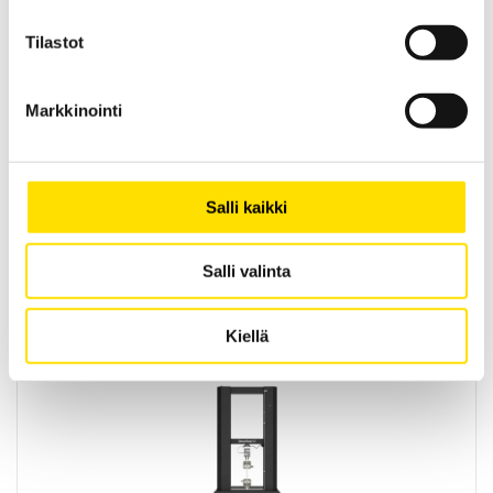
Tilastot
Markkinointi
Mecmesin OmniTest™ 7,5 motorisoitu
Salli kaikki
materiaalitesteri
PC-ohjattu testijalusta/vetovoimatesteri materiaali- ja
tuotetestaukseen. Kapasiteetit: 2,5 N...7500 N
Salli valinta
LUE LISÄÄ
Kiellä