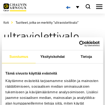
Koti
Tuotteet, jotka on merkitty "ultraviolettivalo"
ultraviolettivalo
Suostumus
Yksityiskohdat
Tietoja
Tämä sivusto käyttää evästeitä
Käytämme evästeitä tarjoamamme sisällön ja mainosten
Fujifilm UVSCALE
räätälöimiseen, sosiaalisen median ominaisuuksien
Fujifilm UVSCALE ultraviolettivalon mittaamiseen.
tukemiseen ja kävijämäärämme analysoimiseen. Lisäksi
jaamme sosiaalisen median, mainosalan ja analytiikka-
570.00
€
LUE LISÄÄ
alan kumppaneillemme tietoja siitä, miten käytät