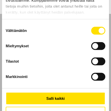
sivustoamme. Kumppanimme voivat yhdistää näitä
tietoja muihin tietoihin, joita olet antanut heille tai joita on
kerätty, kun olet käyttänyt heidän palvelujaan.
Suostumuksen
Välttämätön
valinta
Etusivu
Mieltymykset
Ota yhteyttä
Tilastot
Tietoa meistä
Markkinointi
GDPR
Evästeet
Salli kaikki
CA Mätsystem AB