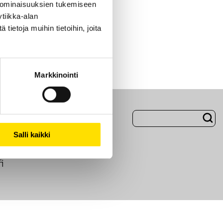
 ominaisuuksien tukemiseen
tiikka-alan
ietoja muihin tietoihin, joita
Markkinointi
Evästeet
Salli kaikki
i