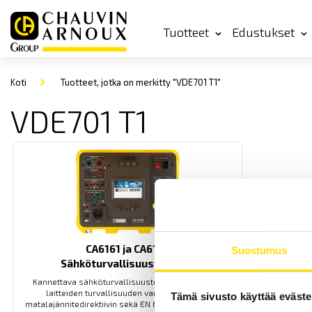
Tuotteet
Edustukset
Koti
Tuotteet, jotka on merkitty "VDE701 T1"
VDE701 T1
CA6161 ja CA6163
Suostumus
Sähköturvallisuustesterit
Kannettava sähköturvallisuustesteri sähköisten
laitteiden turvallisuuden varmistamiseksi
Tämä sivusto käyttää eväste
matalajännitedirektiivin sekä EN 60204-1 standardin