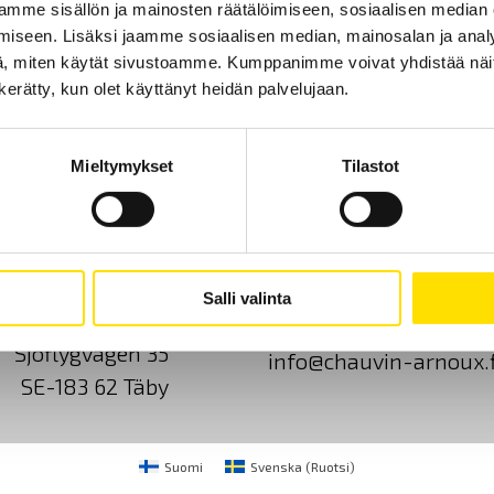
mme sisällön ja mainosten räätälöimiseen, sosiaalisen median
iseen. Lisäksi jaamme sosiaalisen median, mainosalan ja analy
, miten käytät sivustoamme. Kumppanimme voivat yhdistää näitä t
n kerätty, kun olet käyttänyt heidän palvelujaan.
Mieltymykset
Tilastot
Ota yhteyttä
Tietoa meistä
GDPR
Salli valinta
CA Mätsystem AB
+46 8 50 52 68 00
Sjöflygvägen 35
info@chauvin-arnoux.f
SE-183 62 Täby
Suomi
Svenska
(
Ruotsi
)