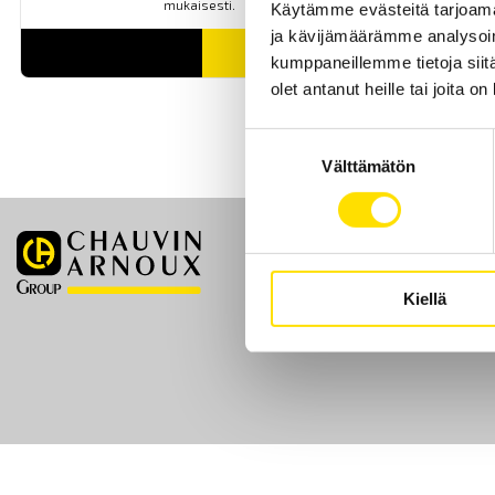
mukaisesti.
Käytämme evästeitä tarjoama
ja kävijämäärämme analysoim
LUE LISÄÄ
kumppaneillemme tietoja siitä
olet antanut heille tai joita o
Suostumuksen
Välttämätön
valinta
Etusivu
Kiellä