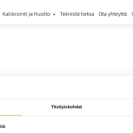
Kalibrointi ja Huolto
Teknistä tietoa
Ota yhteyttä
Yksityiskohdat
itä