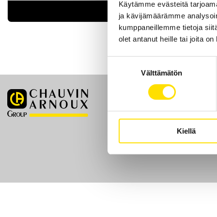
Käytämme evästeitä tarjoama
LUE LISÄÄ
ja kävijämäärämme analysoim
kumppaneillemme tietoja siitä
olet antanut heille tai joita o
Suostumuksen
Välttämätön
valinta
Etusivu
Kiellä