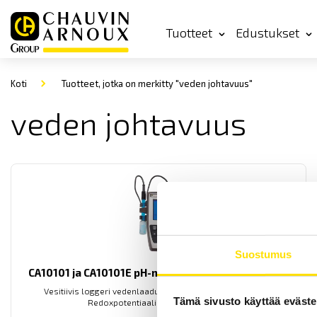
Tuotteet
Edustukset
Koti
Tuotteet, jotka on merkitty "veden johtavuus"
veden johtavuus
Suostumus
CA10101 ja CA10101E pH-mittari loggeritoiminnolla
Vesitiivis loggeri vedenlaadun mittaamiseen. Mittaa pH:n,
Tämä sivusto käyttää eväste
Redoxpotentiaalin sekä lämpötilan