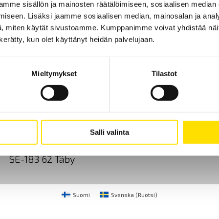
mme sisällön ja mainosten räätälöimiseen, sosiaalisen median
LUE LISÄÄ
iseen. Lisäksi jaamme sosiaalisen median, mainosalan ja analy
, miten käytät sivustoamme. Kumppanimme voivat yhdistää näitä t
n kerätty, kun olet käyttänyt heidän palvelujaan.
Mieltymykset
Tilastot
Ota yhteyttä
Tietoa meistä
GDPR
CA Mätsystem AB
+46 8 50 52 68 00
Salli valinta
Sjöflygvägen 35
info@chauvin-arnoux.f
SE-183 62 Täby
Suomi
Svenska
(
Ruotsi
)