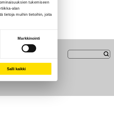
 ominaisuuksien tukemiseen
tiikka-alan
ietoja muihin tietoihin, joita
Markkinointi
Evästeet
Salli kaikki
i