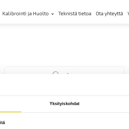
Kalibrointi ja Huolto
Teknistä tietoa
Ota yhteyttä
Yksityiskohdat
CA10141 Johtavuusmittari loggeritoiminnolla
Vesitiivis loggeri vedenlaadun mittaamiseen. Mittaa johtavuuden,
itä
TDS:n, suolapitoisuuden, resistiivisyyden sekä lämpötilaa.