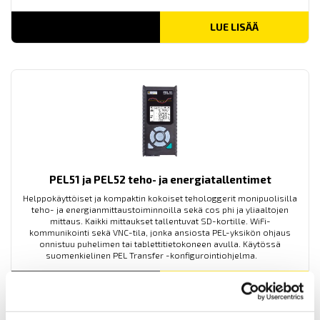
LUE LISÄÄ
PEL51 ja PEL52 teho- ja energiatallentimet
Helppokäyttöiset ja kompaktin kokoiset tehologgerit monipuolisilla
teho- ja energianmittaustoiminnoilla sekä cos phi ja yliaaltojen
mittaus. Kaikki mittaukset tallentuvat SD-kortille. WiFi-
kommunikointi sekä VNC-tila, jonka ansiosta PEL-yksikön ohjaus
onnistuu puhelimen tai tablettitietokoneen avulla. Käytössä
suomenkielinen PEL Transfer -konfigurointiohjelma.
LUE LISÄÄ