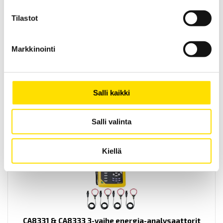
Tilastot
PEL104 Teho- ja Energiatallennin
Markkinointi
PEL104 on ihanteellinen laite energian analysointiin ja optimointiin.
Liikuteltavissa oleva teho- ja energialoggeri Wi-Fi, SIM- ja SD-
korttipaikoilla, Bluetooth-, USB- sekä Ethernet-
kommunikointivaihtoehdoilla varustettuna. Jopa 4 jännite- ja 3
virtatuloa AC+DC TRMS. Käytössä sähkömoottoreille suoritettava
Salli kaikki
mittaustoiminto sekä 8 analogisen tulon käyttömahdollisuus.
LUE LISÄÄ
Salli valinta
Kiellä
CA8331 & CA8333 3-vaihe energia-analysaattorit