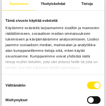
Suostumus
Yksityiskohdat
Tietoja
Tämä sivusto käyttää evästeitä
Käytämme evästeitä tarjoamamme sisällön ja mainosten
räätälöimiseen, sosiaalisen median ominaisuuksien
CA8345 A-luokan 3-vaihe energia-analysaattori
tukemiseen ja kävijämäärämme analysoimiseen. Lisäksi
jaamme sosiaalisen median, mainosalan ja analytiikka-
A-luokan 61000-4-30 ed 3 energia-analysaattori
sisäänrakennetulla GPS-toiminnolla kokonaisvaltaiseen
alan kumppaneillemme tietoja siitä, miten käytät
sähköverkon analysointiin. AC+DC TRMS-mittaus käynnistysvirran ja
sivustoamme. Kumppanimme voivat yhdistää näitä
transienttien mittaukseen sekä energian analysointiin 5:llä jännite-
ja 4:llä virtatulolla. Käytettävissä suomenkieliset valikot ja VNC-
tietoja muihin tietoihin, joita olet antanut heille tai joita on
toiminto kauko-ohjaukseen netin kautta. Joustava muistin hallinta.
kerätty, kun olet käyttänyt heidän palvelujaan.
LUE LISÄÄ
Suostumuksen
Välttämätön
valinta
Mieltymykset