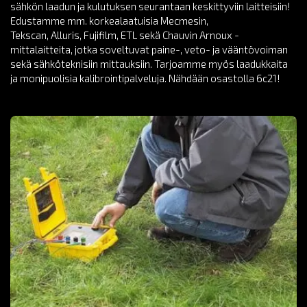
sähkön laadun ja kulutuksen seurantaan keskittyviin laitteisiin!
Edustamme mm. korkealaatuisia Mecmesin,
Tekscan, Alluris, Fujifilm, ETL sekä Chauvin Arnoux -
mittalaitteita, jotka soveltuvat paine-, veto- ja vääntövoiman
sekä sähköteknisiin mittauksiin. Tarjoamme myös laadukkaita
ja monipuolisia kalibrointipalveluja. Nähdään osastolla 6c21!