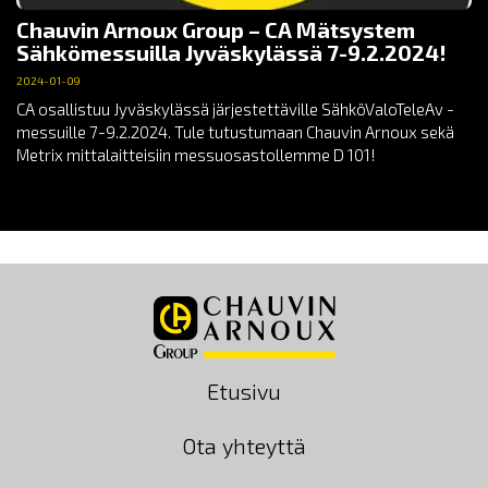
Chauvin Arnoux Group – CA Mätsystem
Sähkömessuilla Jyväskylässä 7-9.2.2024!
2024-01-09
CA osallistuu Jyväskylässä järjestettäville SähköValoTeleAv -
messuille 7-9.2.2024. Tule tutustumaan Chauvin Arnoux sekä
Metrix mittalaitteisiin messuosastollemme D 101!
Etusivu
Ota yhteyttä