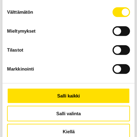
Kelvinantureita sekä pihtejä alhaisten vastusten mittaamiseen 4-
Suostumuksen
johdinmenetelmän avulla.
Välttämätön
valinta
LUE LISÄÄ
Mieltymykset
Tilastot
Markkinointi
CA6471 Maadoitusvastusmittari
maadoitusvastuksen sekä maaperän
Salli kaikki
resistiivisyyden mittaamiseen
Optimaalinen maadoitusten käyttöönotto- sekä viitemaadoitusten
kunnossapitomittauksissa. Selektiivinen mittausmenetelmä
Salli valinta
soveltuu käytettäväksi maadoitusrimoille suoritettavissa
mittauksissa. Mahdollista käyttää myös maaperän resistiivisyyden
sekä jatkuvuuden mittaamiseen. Laite on varustettu muistilla.
Kiellä