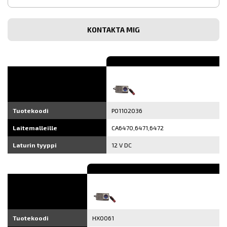
sähköpostiosoite
Vahvista
sähköpostiosoite
Tuotekoodi
P01102036
Laitemalleille
CA6470,6471,6472
Laturin tyyppi
12 V DC
Tuotekoodi
HX0061