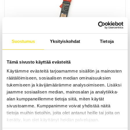
F65 Vuotovirtapihti
F65 vuotovirtapihti vuotovirtojen mittaukseen sekä eristysvirheiden
Suostumus
Yksityiskohdat
Tietoja
havaitsemiseen asennuksen ollessa käytössä.
LUE LISÄÄ
Tämä sivusto käyttää evästeitä
Käytämme evästeitä tarjoamamme sisällön ja mainosten
räätälöimiseen, sosiaalisen median ominaisuuksien
tukemiseen ja kävijämäärämme analysoimiseen. Lisäksi
jaamme sosiaalisen median, mainosalan ja analytiikka-
alan kumppaneillemme tietoja siitä, miten käytät
sivustoamme. Kumppanimme voivat yhdistää näitä
tietoja muihin tietoihin, joita olet antanut heille tai joita on
Lisätarvikkeita CA6240, CA6250 ja CA6255-
kerätty, kun olet käyttänyt heidän palvelujaan.
laitemalleille