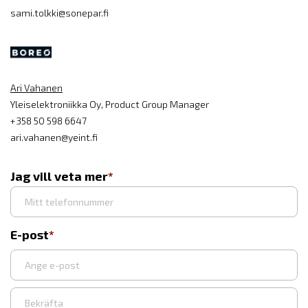
sami.tolkki@sonepar.fi
Ari Vahanen
Yleiselektroniikka Oy, Product Group Manager
+358 50 598 6647
ari.vahanen@yeint.fi
Jag vill veta mer
E-post
Syötä