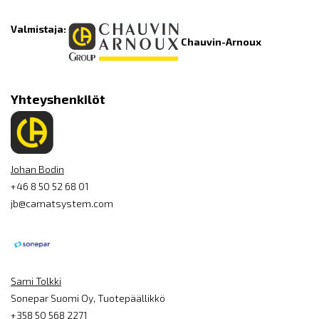
Valmistaja:
Chauvin-Arnoux
Yhteyshenkilöt
Johan Bodin
+46 8 50 52 68 01
jb@camatsystem.com
Sami Tolkki
Sonepar Suomi Oy, Tuotepäällikkö
+358 50 568 2271