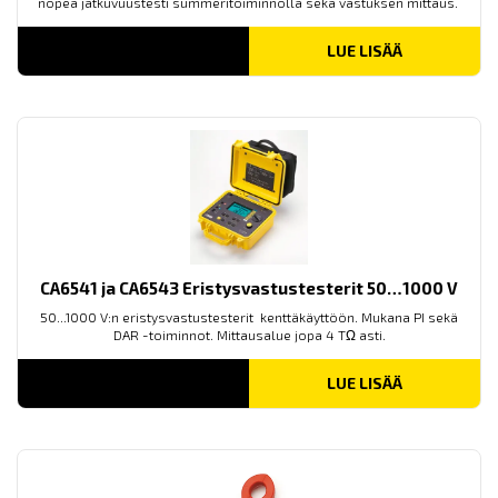
nopea jatkuvuustesti summeritoiminnolla sekä vastuksen mittaus.
LUE LISÄÄ
CA6541 ja CA6543 Eristysvastustesterit 50…1000 V
50...1000 V:n eristysvastustesterit kenttäkäyttöön. Mukana PI sekä
DAR -toiminnot. Mittausalue jopa 4 TΩ asti.
LUE LISÄÄ