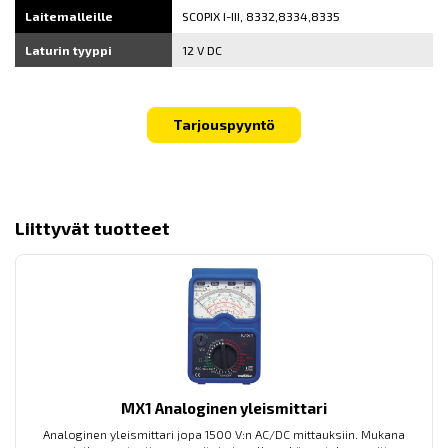
Laitemalleille
SCOPIX I-III, 8332,8334,8335
Laturin tyyppi
12 V DC
Tarjouspyyntö
Liittyvät tuotteet
MX1 Analoginen yleismittari
Analoginen yleismittari jopa 1500 V:n AC/DC mittauksiin. Mukana