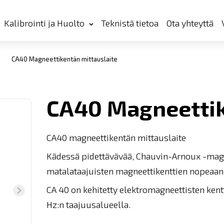
Kalibrointi ja Huolto
Teknistä tietoa
Ota yhteyttä
CA40 Magneettikentän mittauslaite
CA40 Magneettik
CA40 magneettikentän mittauslaite
Kädessä pidettävävää, Chauvin-Arnoux -magn
matalataajuisten magneettikenttien nopeaan
CA 40 on kehitetty elektromagneettisten ken
Hz:n taajuusalueella.