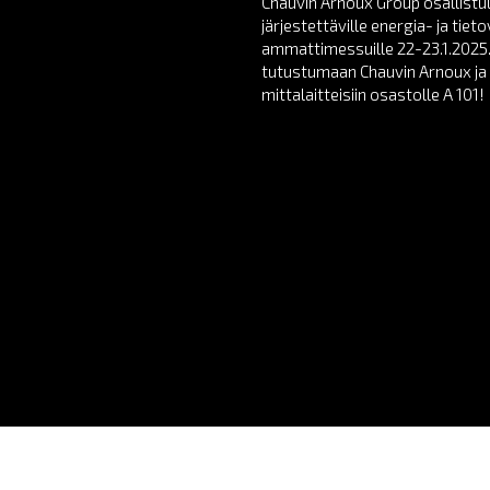
Chauvin Arnoux Group osallist
järjestettäville energia- ja tie
ammattimessuille 22-23.1.2025.
tutustumaan Chauvin Arnoux ja 
mittalaitteisiin osastolle A 101!