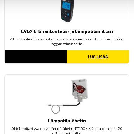
CA1246 Ilmankosteus- ja Lämpötilamittari
Mittaa suhteellisen kosteuden, kastepisteen sekä ilman lämpötilan,
loggeritoiminnolla.
LUE LISÄÄ
Lämpötilalähetin
Ohjelmoitavissa oleva lämpölähetin, PT100 sisääntulolla ja 4-20
mA:n ulostulolla.