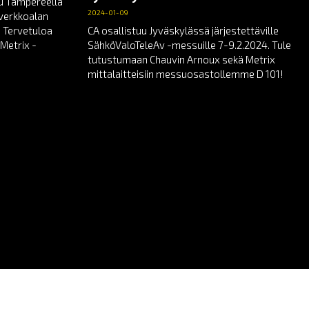
uu Tampereella
2024-01-09
toverkkoalan
 Tervetuloa
CA osallistuu Jyväskylässä järjestettäville
Metrix -
SähköValoTeleAv -messuille 7-9.2.2024. Tule
tutustumaan Chauvin Arnoux sekä Metrix
mittalaitteisiin messuosastollemme D 101!