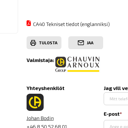
CA40 Tekniset tiedot (englanniksi)
TULOSTA
JAA
Valmistaja:
Yhteyshenkilöt
Jag vill v
E-post
Johan Bodin
+46 8 50 52 68 01