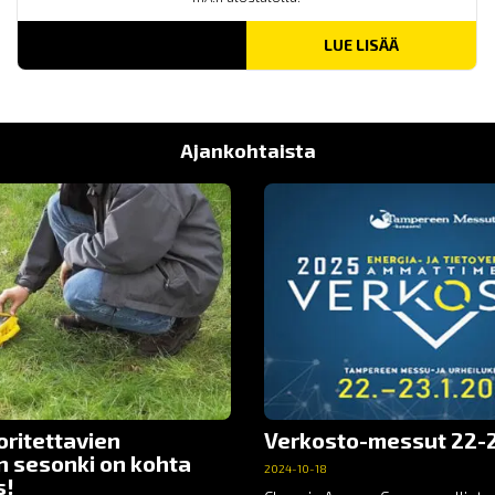
LUE LISÄÄ
Ajankohtaista
oritettavien
Verkosto-messut 22-2
n sesonki on kohta
2024-10-18
s!