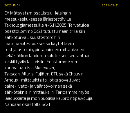
2025-11-04
2025-03-31
CA Mätsystem osallistuu Helsingin
messukeskuksessa järjestettäville
Teknologiamessuille 4-6.11.2025. Tervetuloa
osastollemme 6c21 tutustumaan erilaisiin
sähköturvallisuustestereihin,
materiaalitestauksessa käytettäviin
testijalustoihin, pintapaineen mittaukseen
sekä sähkön laadun ja kulutuksen seurantaan
keskittyviin laitteisiin! Edustamme mm.
korkealaatuisia Mecmesin,
Tekscan, Alluris, Fujifilm, ETL sekä Chauvin
Arnoux -mittalaitteita, jotka soveltuvat
paine-, veto- ja vääntövoiman sekä
sähköteknisiin mittauksiin. Tarjoamme myös
laadukkaita ja monipuolisia kalibrointipalveluja.
Nähdään osastolla 6c21!