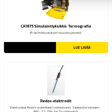
CA1875 Simulointiyksikkö: Termografia
IR-termokuvauksen koulutusyksikkö.
LUE LISÄÄ
Redox-elektrodit
Elektrodeja Redox-potentiaali mittaukseen. Saatavilla banaani-,
BNC- S7- DIN- tai TV-liitännällä.