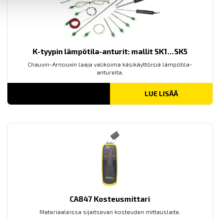
K-tyypin lämpötila-anturit: mallit SK1…SK5
Chauvin-Arnouxin laaja valikoima käsikäyttöisiä lämpötila-
antureita.
LUE LISÄÄ
CA847 Kosteusmittari
Materiaaleissa sijaitsevan kosteuden mittauslaite.