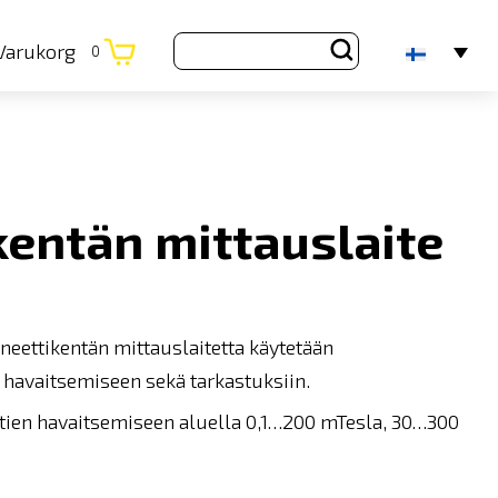
Varukorg
0
entän mittauslaite
eettikentän mittauslaitetta käytetään
 havaitsemiseen sekä tarkastuksiin.
ttien havaitsemiseen aluella 0,1…200 mTesla, 30…300