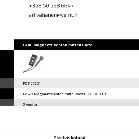
+358 50 598 6647
ari.vahanen@yeint.fi
CA40 Magneettikentän mittauslaite
P01167501
CA 40 Magneettikentän mittauslaite 30...300 Hz
2 vuotta
CA 40 sekä anturi
Yksityiskohdat