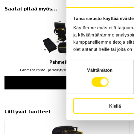
Saatat pitää myös…
Tämä sivusto käyttää eväste
Käytämme evästeitä tarjoama
ja kävijämäärämme analysoim
kumppaneillemme tietoja siitä
olet antanut heille tai joita o
Pehmeät laukut
Suostumuksen
Pehmeät kanto- ja säilytyslaukut kaikille mittalaitteille!
Välttämätön
valinta
LUE LISÄÄ
Kiellä
Liittyvät tuotteet