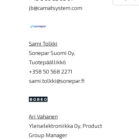
jb@camatsystem.com
Syötä
sähköpost
Sami Tolkki
Sonepar Suomi Oy,
Tuotepäällikkö
+358 50 568 2271
sami.tolkki@sonepar.fi
Ari Vahanen
Yleiselektroniikka Oy, Product
Group Manager