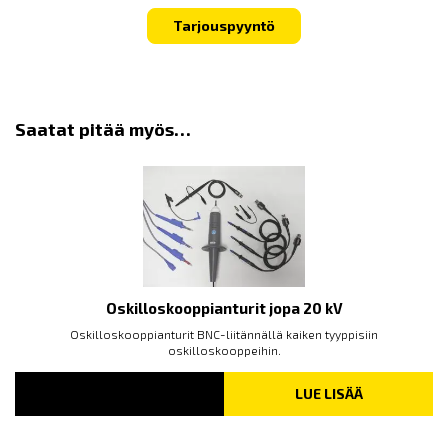
Tarjouspyyntö
Saatat pitää myös…
Oskilloskooppianturit jopa 20 kV
Oskilloskooppianturit BNC-liitännällä kaiken tyyppisiin
oskilloskooppeihin.
LUE LISÄÄ