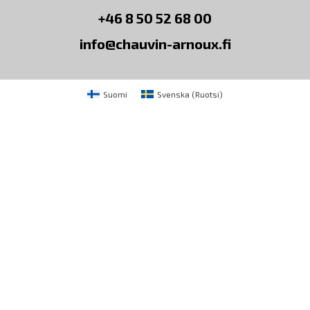
+46 8 50 52 68 00
info@chauvin-arnoux.fi
Suomi
Svenska
(
Ruotsi
)