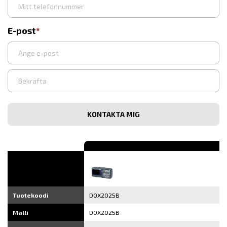
E-post
Syötä
sähköpostiosoite
Vahvista
sähköpostiosoite
Tuotekoodi
DOX2025B
Malli
DOX2025B