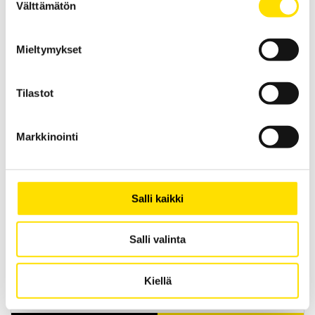
Välttämätön
valinta
Mieltymykset
MX5000 Pöytäyleismittarit
Pöytäyleismittarit 6000- ja 60 000-lukeman kaksoisnäytöllä.
Tilastot
LUE LISÄÄ
Markkinointi
Salli kaikki
Salli valinta
E-tyypin virtapihdit
E-sarjan virtapihdit soveltuvat erinomaisesti käytettäväksi yhdessä
Kiellä
kaiken tyyppisten yleismittareiden, oskilloskooppien, loggereiden
sekä kirjoittimien kanssa.