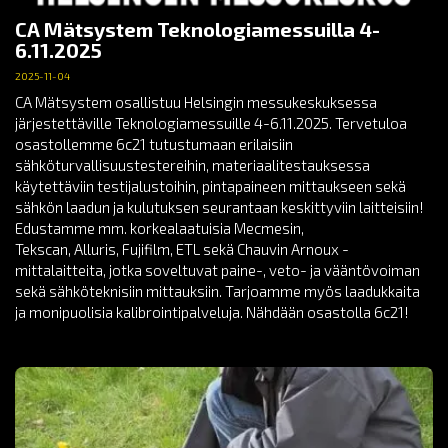
CA Mätsystem Teknologiamessuilla 4-
6.11.2025
2025-11-04
CA Mätsystem osallistuu Helsingin messukeskuksessa
järjestettäville Teknologiamessuille 4-6.11.2025. Tervetuloa
osastollemme 6c21 tutustumaan erilaisiin
sähköturvallisuustestereihin, materiaalitestauksessa
käytettäviin testijalustoihin, pintapaineen mittaukseen sekä
sähkön laadun ja kulutuksen seurantaan keskittyviin laitteisiin!
Edustamme mm. korkealaatuisia Mecmesin,
Tekscan, Alluris, Fujifilm, ETL sekä Chauvin Arnoux -
mittalaitteita, jotka soveltuvat paine-, veto- ja vääntövoiman
sekä sähköteknisiin mittauksiin. Tarjoamme myös laadukkaita
ja monipuolisia kalibrointipalveluja. Nähdään osastolla 6c21!