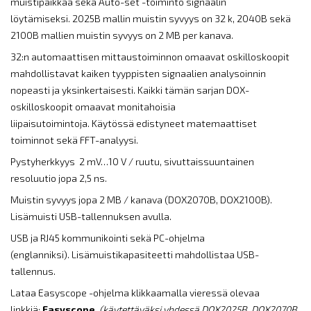
muistipaikkaa sekä Auto-set -toiminto signaalin
löytämiseksi. 2025B mallin muistin syvyys on 32 k, 2040B sekä
2100B mallien muistin syvyys on 2 MB per kanava.
32:n automaattisen mittaustoiminnon omaavat oskilloskoopit
mahdollistavat kaiken tyyppisten signaalien analysoinnin
nopeasti ja yksinkertaisesti. Kaikki tämän sarjan DOX-
oskilloskoopit omaavat monitahoisia
liipaisutoimintoja. Käytössä edistyneet matemaattiset
toiminnot sekä FFT-analyysi.
Pystyherkkyys 2 mV…10 V / ruutu, sivuttaissuuntainen
resoluutio jopa 2,5 ns.
Muistin syvyys jopa 2 MB / kanava (DOX2070B, DOX2100B).
Lisämuisti USB-tallennuksen avulla.
USB ja RJ45 kommunikointi sekä PC-ohjelma
(englanniksi). Lisämuistikapasiteetti mahdollistaa USB-
tallennus.
Lataa Easyscope -ohjelma klikkaamalla vieressä olevaa
linkkiä:
Easyscope
(käytettäväksi yhdessä DOX2025B, DOX2070B