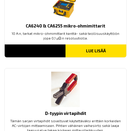
CA6240 & CA6255 mikro-ohmimittarit
10 A:n, tarkat mikro-ohmimittarit kenttä- sekä teollisuuskäyttöön
jopa 0,1 µΩ:n resoluutiolla.
LUE LISÄÄ
D-tyypin virtapihdit
Tämän sarjan virtapihdit soveltuvat käytettäväksi erittäin korkeiden
AC-virtojen mittaamiseen. Pihtien vähäinen vaihesiirto sekä laaja
taajuusalue takaa korkean mittaustarkkuuden.