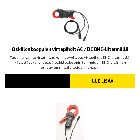
Oskilloskooppien virtapihdit AC / DC BNC-liitännällä
Tasa- ja vaihtovirtamittauksiin soveltuvat virtapihdit BNC-liitännällä,
käytettäväksi yhdessä oskilloskoopin tai muiden BNC-liitännän
omaavien mittalaitteiden kanssa.
LUE LISÄÄ