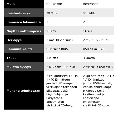
Malli
DOX2070B
DOX2100B
Kaistanleveys
70 MHz
100 MHz
Kanavien lukumäärä
2
2
Näytteenottonopeus
1 Gs/s
1 Gs/s
Herkkyys
2 mV...10 V / ruutu
2 mV...10 V / ruutu
Kommunikointi
USB sekä RJ45
USB sekä RJ45
Takuu
3 vuotta
3 vuotta
Muistin syvyys
2 MB sekä USB-tikku
2 MB sekä USB-tikku
2 kpl antureita 1 / 1 ja
2 kpl antureita 1 / 1 ja
1 / 10 jännitteen
1 / 10 jännitteen
jaolla, USB-kaapeli,
jaolla, USB-kaapeli,
verkkojännitekaapeli,
verkkojännitekaapeli,
Mukana toimitetaan
pikaopas sekä
pikaopas sekä
käyttöohjeet ja
käyttöohjeet ja
Easyscope-
Easyscope-
ohjelmiston
ohjelmiston
sisältävä CD-levy.
sisältävä CD-levy.