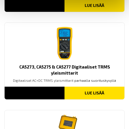
LUE LISÄÄ
CA5273, CA5275 & CA5277 Digitaaliset TRMS
yleismittarit
Digitaaliset AC+DC TRMS yleismittarit
parhaalla suorituskyvyllä
LUE LISÄÄ