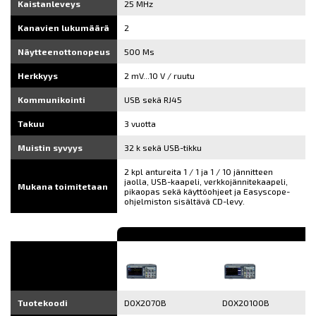
Kaistanleveys
25 MHz
Kanavien lukumäärä
2
Näytteenottonopeus
500 Ms
Herkkyys
2 mV...10 V / ruutu
Kommunikointi
USB sekä RJ45
Takuu
3 vuotta
Muistin syvyys
32 k sekä USB-tikku
2 kpl antureita 1 / 1 ja 1 / 10 jännitteen
jaolla, USB-kaapeli, verkkojännitekaapeli,
Mukana toimitetaan
pikaopas sekä käyttöohjeet ja Easyscope-
ohjelmiston sisältävä CD-levy.
Tuotekoodi
DOX2070B
DOX20100B