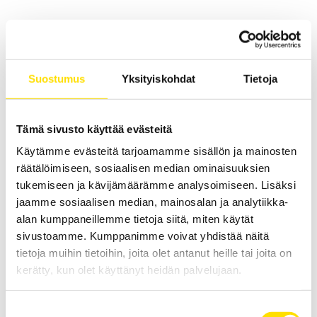
Liittyvät tuotteet
Suostumus
Yksityiskohdat
Tietoja
Tämä sivusto käyttää evästeitä
Käytämme evästeitä tarjoamamme sisällön ja mainosten
B-tyypin virtapihdit
räätälöimiseen, sosiaalisen median ominaisuuksien
B102-pihdit ovat kehitetty erityisesti vuotovirtojen mittaamiseen
tukemiseen ja kävijämäärämme analysoimiseen. Lisäksi
500 μA asti.
jaamme sosiaalisen median, mainosalan ja analytiikka-
alan kumppaneillemme tietoja siitä, miten käytät
LUE LISÄÄ
sivustoamme. Kumppanimme voivat yhdistää näitä
tietoja muihin tietoihin, joita olet antanut heille tai joita on
kerätty, kun olet käyttänyt heidän palvelujaan.
Suostumuksen