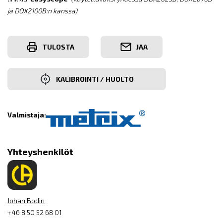
ja DOX2100B:n kanssa)
TULOSTA
JAA
KALIBROINTI / HUOLTO
Valmistaja:
Yhteyshenkilöt
Johan Bodin
+46 8 50 52 68 01