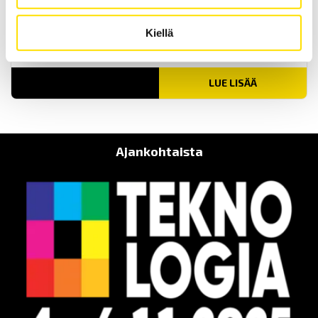
ETL PE-testikaapeli 4-napaliittimellä ja
Kiellä
hauenleualla
PE-kaapeli turvalliseen testaukseen.
LUE LISÄÄ
Ajankohtaista