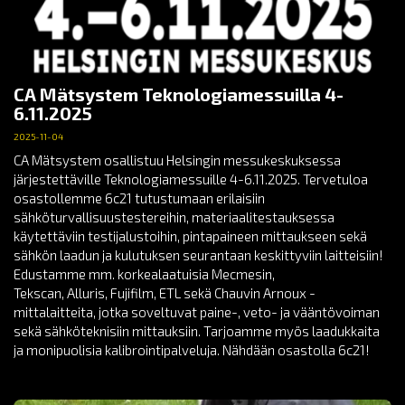
CA Mätsystem Teknologiamessuilla 4-
6.11.2025
2025-11-04
CA Mätsystem osallistuu Helsingin messukeskuksessa
järjestettäville Teknologiamessuille 4-6.11.2025. Tervetuloa
osastollemme 6c21 tutustumaan erilaisiin
sähköturvallisuustestereihin, materiaalitestauksessa
käytettäviin testijalustoihin, pintapaineen mittaukseen sekä
sähkön laadun ja kulutuksen seurantaan keskittyviin laitteisiin!
Edustamme mm. korkealaatuisia Mecmesin,
Tekscan, Alluris, Fujifilm, ETL sekä Chauvin Arnoux -
mittalaitteita, jotka soveltuvat paine-, veto- ja vääntövoiman
sekä sähköteknisiin mittauksiin. Tarjoamme myös laadukkaita
ja monipuolisia kalibrointipalveluja. Nähdään osastolla 6c21!