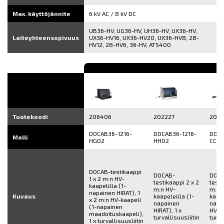
Max. käyttöjännite
6 kV AC / 8 kV DC
UB36-HV, UG36-HV, UH36-HV, UX36-HV,
Laiteyhteensopivuus
UX36-HV16, UX36-HV20, UX36-HV8, 28-
HV12, 28-HV6, 36-HV, ATS400
Tuotekoodi
206406
202227
200
DOCAB36-1216-
DOCAB36-1216-
DOCA
Malli
HG02
HH02
CC02
DOCAB-testikaappi
DOCAB-
DOCA
1 x 2 m:n HV-
testikaappi 2 x 2
testi
kaapelilla (1-
m:n HV-
m:n 
napainen HIRAT), 1
Kuvaus
kaapeleilla (1-
kaape
x 2 m:n HV-kaapeli
napainen
napa
(1-napainen
HIRAT), 1 x
HVP06
maadoituskaapeli),
turvallisuusliitin
turva
1 x turvallisuusliitin