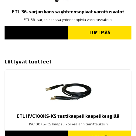
ETL 36-sarjan kanssa yhteensopivat varoitusvalot
ETL 36-sarjan kanssa yhteensopivia varoitusvaloja.
LUE LISÄÄ
Liittyvät tuotteet
ETL HVC100KS-KS testikaapeli kaapelikengillä
HVC100KS-KS kaapeli korkeajännitemittauksiin.