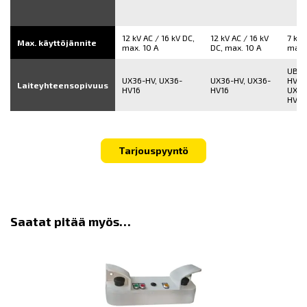
12 kV AC / 16 kV DC,
12 kV AC / 16 kV
7 kV 
Max. käyttöjännite
max. 10 A
DC, max. 10 A
max.
UB36
UX36-HV, UX36-
UX36-HV, UX36-
HV, 
Laiteyhteensopivuus
HV16
HV16
UX36
HV8,
Tarjouspyyntö
Saatat pitää myös…