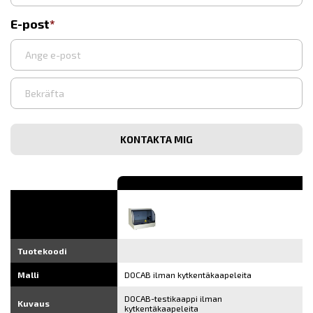
E-post
Syötä
sähköpostiosoite
Vahvista
sähköpostiosoite
Tuotekoodi
Malli
DOCAB ilman kytkentäkaapeleita
DOCAB-testikaappi ilman
Kuvaus
kytkentäkaapeleita