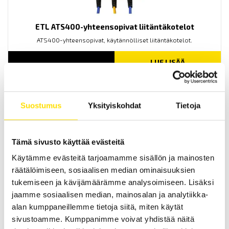
ETL ATS400-yhteensopivat liitäntäkotelot
ATS400-yhteensopivat, käytännölliset liitäntäkotelot.
LUE LISÄÄ
Suostumus
Yksityiskohdat
Tietoja
Tämä sivusto käyttää evästeitä
Käytämme evästeitä tarjoamamme sisällön ja mainosten
räätälöimiseen, sosiaalisen median ominaisuuksien
ETL HVC50KS-KS testikaapeli kaapelikengillä
tukemiseen ja kävijämäärämme analysoimiseen. Lisäksi
HVC50KS-KS kaapeli korkeajännitemittauksiin.
jaamme sosiaalisen median, mainosalan ja analytiikka-
alan kumppaneillemme tietoja siitä, miten käytät
LUE LISÄÄ
sivustoamme. Kumppanimme voivat yhdistää näitä