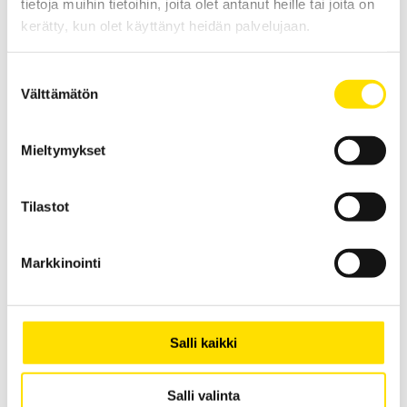
tietoja muihin tietoihin, joita olet antanut heille tai joita on
kerätty, kun olet käyttänyt heidän palvelujaan.
Suostumuksen
Välttämätön
valinta
Mieltymykset
ETL HVC100KS-B testikaapeli kaapelikengällä ja
banaaniliittimellä
HVC100KS-B kaapeli korkeajännitemittauksiin.
Tilastot
LUE LISÄÄ
Markkinointi
Salli kaikki
Salli valinta