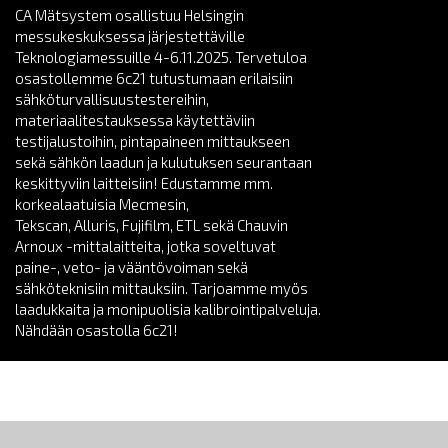
CA Mätsystem osallistuu Helsingin
messukeskuksessa järjestettäville
Teknologiamessuille 4-6.11.2025. Tervetuloa
osastollemme 6c21 tutustumaan erilaisiin
sähköturvallisuustestereihin,
materiaalitestauksessa käytettäviin
testijalustoihin, pintapaineen mittaukseen
sekä sähkön laadun ja kulutuksen seurantaan
keskittyviin laitteisiin! Edustamme mm.
korkealaatuisia Mecmesin,
Tekscan, Alluris, Fujifilm, ETL sekä Chauvin
Arnoux -mittalaitteita, jotka soveltuvat
paine-, veto- ja vääntövoiman sekä
sähköteknisiin mittauksiin. Tarjoamme myös
laadukkaita ja monipuolisia kalibrointipalveluja.
Nähdään osastolla 6c21!