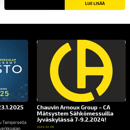
LUE LISÄÄ
3.1.2025
Chauvin Arnoux Group – CA
Mätsystem Sähkömessuilla
Jyväskylässä 7-9.2.2024!
uu Tampereella
2024-01-09
toverkkoalan