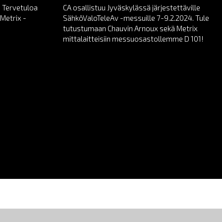
 Tervetuloa
CA osallistuu Jyväskylässä järjestettäville
Metrix -
SähköValoTeleAv -messuille 7-9.2.2024. Tule
tutustumaan Chauvin Arnoux sekä Metrix
mittalaitteisiin messuosastollemme D 101!