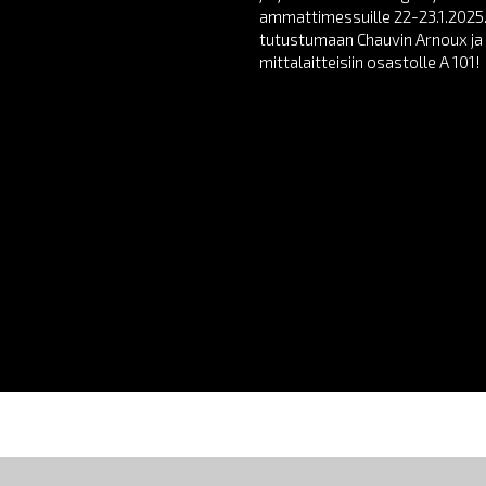
ammattimessuille 22-23.1.2025.
tutustumaan Chauvin Arnoux ja 
mittalaitteisiin osastolle A 101!