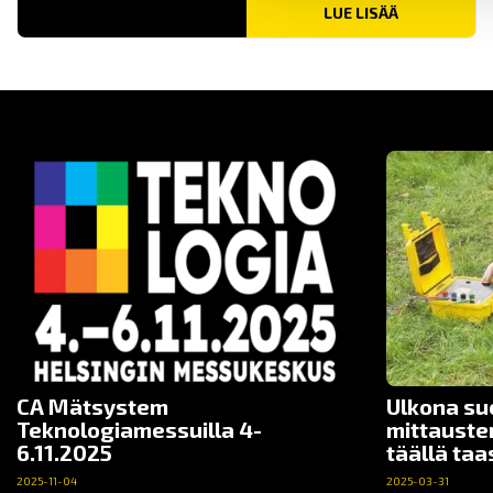
LUE LISÄÄ
CA Mätsystem
Ulkona su
Teknologiamessuilla 4-
mittauste
6.11.2025
täällä taa
2025-11-04
2025-03-31