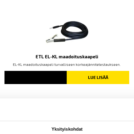
ETL EL-KL maadoituskaapeli
EL-KL maadoituskaapeli turvalliseen korkeajännitetestaukseen.
LUE LISÄÄ
Yksityiskohdat