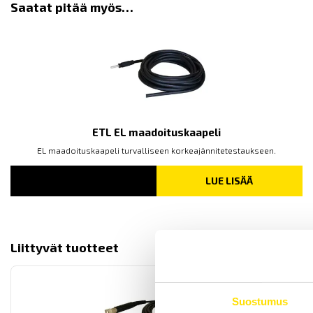
Saatat pitää myös…
ETL EL maadoituskaapeli
EL maadoituskaapeli turvalliseen korkeajännitetestaukseen.
LUE LISÄÄ
Liittyvät tuotteet
Suostumus