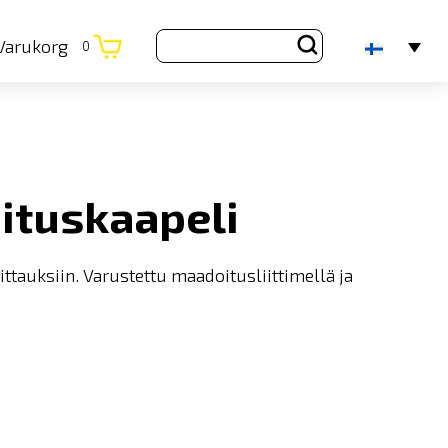
Varukorg
0
ituskaapeli
tauksiin. Varustettu maadoitusliittimellä ja