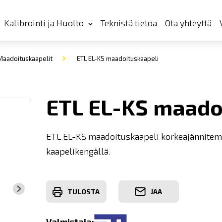
Kalibrointi ja Huolto
Teknistä tietoa
Ota yhteyttä
Maadoituskaapelit
ETL EL-KS maadoituskaapeli
ETL EL-KS maado
ETL EL-KS maadoituskaapeli korkeajännitemit
kaapelikengällä.
TULOSTA
JAA
Valmistaja: