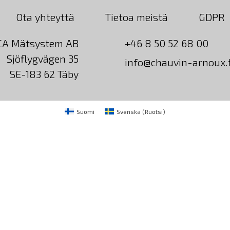
Ota yhteyttä
Tietoa meistä
GDPR
CA Mätsystem AB
+46 8 50 52 68 00
Sjöflygvägen 35
info@chauvin-arnoux.f
SE-183 62 Täby
Suomi
Svenska
(
Ruotsi
)