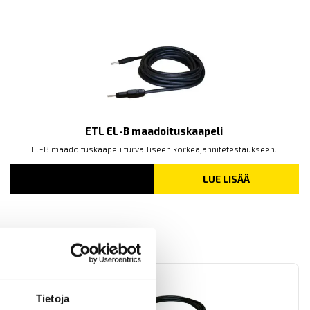
ETL EL-B maadoituskaapeli
EL-B maadoituskaapeli turvalliseen korkeajännitetestaukseen.
LUE LISÄÄ
Tietoja