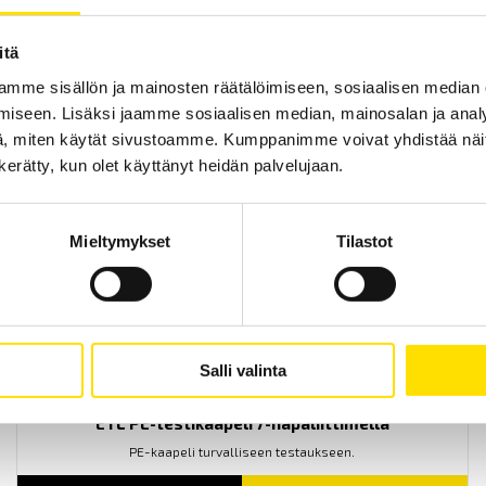
itä
mme sisällön ja mainosten räätälöimiseen, sosiaalisen median
ETL HVC06CW-testikaapeli taivutetulla HVP06C- ja
iseen. Lisäksi jaamme sosiaalisen median, mainosalan ja analy
banaaniliittimellä
, miten käytät sivustoamme. Kumppanimme voivat yhdistää näitä t
HVC06CW-testikaapeli taivutetulla HVP06C- ja banaaniliittimellä.
n kerätty, kun olet käyttänyt heidän palvelujaan.
LUE LISÄÄ
Mieltymykset
Tilastot
Salli valinta
ETL PE-testikaapeli 7-napaliittimellä
PE-kaapeli turvalliseen testaukseen.