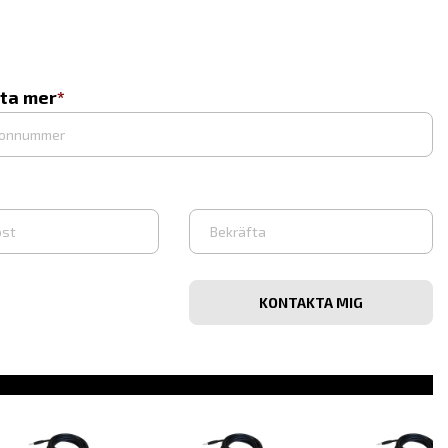
eta mer
Vahvista
iosoite
sähköpostiosoite