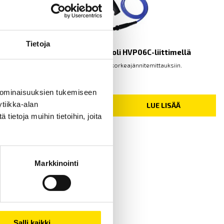
Tietoja
ETL HTP06-testipistooli HVP06C-liittimellä
Testipistoolit turvallisiin korkeajännitemittauksiin.
 ominaisuuksien tukemiseen
tiikka-alan
LUE LISÄÄ
ietoja muihin tietoihin, joita
Markkinointi
Salli kaikki