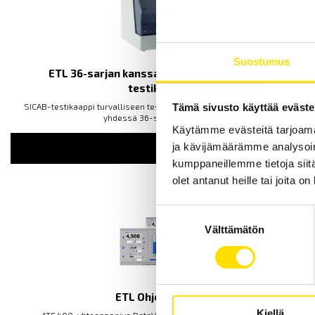
Suostumus
ETL 36-sarjan kanssa yhteensopiva SICAB-
testikaappi
SICAB-testikaappi turvalliseen testaukseen. Soveltuu käytettäväksi
Tämä sivusto käyttää eväste
yhdessä 36-sarjan kanssa.
Käytämme evästeitä tarjoama
ja kävijämäärämme analysoim
LUE LISÄÄ
kumppaneillemme tietoja siitä
olet antanut heille tai joita o
Suostumuksen
Välttämätön
valinta
ETL Ohjelmistot
Kiellä
ATS400-yhteensopiva DataView-ohjelmisto sekä ajureita.