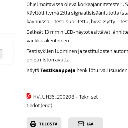
Ohjelmoitavissa oleva korkeajännitetesteri. S
Käyttöliittymä 2:lla signaalisisääntulolla (sta
käynnissä – testi suoritettu, hyväksytty – test
Selkeät 13 mm:n LED-näytöt esittävät jännitte
vankkarakenteinen.
Testisyklien luominen ja testitulosten aut
ohjelmiston avulla.
Käytä
Testikaappeja
henkilöturvallisuuden 
HV_UH36_200208 - Tekniset
tiedot (eng)
TULOSTA
JAA