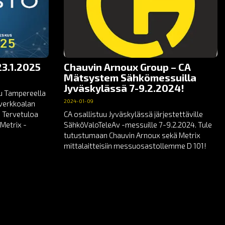
3.1.2025
Chauvin Arnoux Group – CA
Mätsystem Sähkömessuilla
Jyväskylässä 7-9.2.2024!
uu Tampereella
2024-01-09
toverkkoalan
 Tervetuloa
CA osallistuu Jyväskylässä järjestettäville
Metrix -
SähköValoTeleAv -messuille 7-9.2.2024. Tule
tutustumaan Chauvin Arnoux sekä Metrix
mittalaitteisiin messuosastollemme D 101!