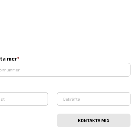
eta mer
Vahvista
iosoite
sähköpostiosoite