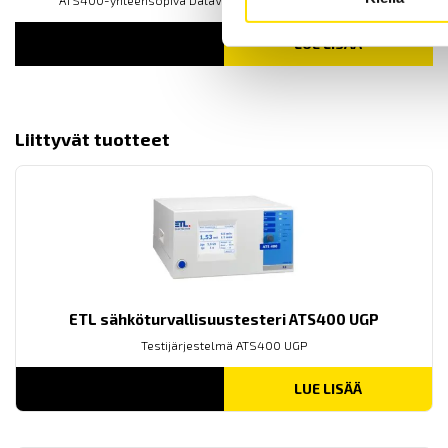
LUE LISÄÄ
Liittyvät tuotteet
ETL sähköturvallisuustesteri ATS400 UGP
Testijärjestelmä ATS400 UGP
LUE LISÄÄ