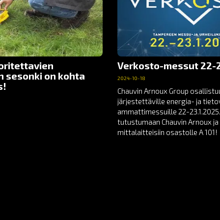
oritettavien
Verkosto-messut 22-2
n sesonki on kohta
2024-10-18
s!
Chauvin Arnoux Group osallist
järjestettäville energia- ja tie
ammattimessuille 22-23.1.2025.
tutustumaan Chauvin Arnoux ja 
mittalaitteisiin osastolle A 101!