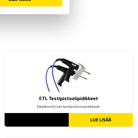
ETL Testipistoolipidikkeet
Käytännölliset testipistoolipidikkeet.
LUE LISÄÄ