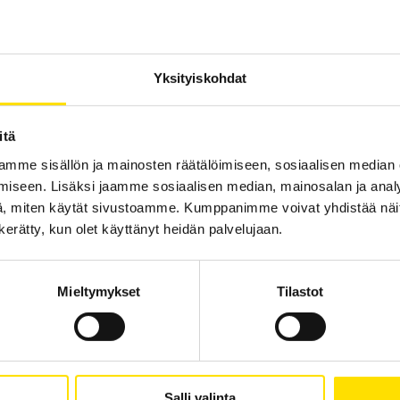
Yksityiskohdat
ETL HTP06CW-testipistooli HVP06CW-liittimellä
Testipistoolit turvallisiin korkeajännitemittauksiin.
itä
mme sisällön ja mainosten räätälöimiseen, sosiaalisen median
iseen. Lisäksi jaamme sosiaalisen median, mainosalan ja analy
LUE LISÄÄ
, miten käytät sivustoamme. Kumppanimme voivat yhdistää näitä t
n kerätty, kun olet käyttänyt heidän palvelujaan.
Mieltymykset
Tilastot
Salli valinta