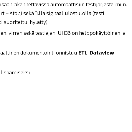
isäänrakennettavissa automaattisiin testijärjestelmiin.
rt – stop) sekä 3:lla signaaliulostulolla (testi
i suoritettu, hylätty).
en, virran sekä testiajan. UH36 on helppokäyttöinen ja
omaattinen dokumentointi onnistuu
ETL-Dataview
-
lisäämiseksi.