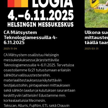
CA Mätsystem
Ulkona su
Teknologiamessuilla 4-
mittauste
6.11.2025
täällä taa
2025-11-04
2025-03-31
CA Mätsystem osallistuu Helsingin
messukeskuksessa järjestettäville
Teknologiamessuille 4-6.11.2025. Tervetuloa
osastollemme 6c21 tutustumaan erilaisiin
sähköturvallisuustestereihin,
materiaalitestauksessa käytettäviin
testijalustoihin, pintapaineen mittaukseen
sekä sähkön laadun ja kulutuksen seurantaan
keskittyviin laitteisiin! Edustamme mm.
korkealaatuisia Mecmesin,
Tekscan, Alluris, Fujifilm, ETL sekä Chauvin