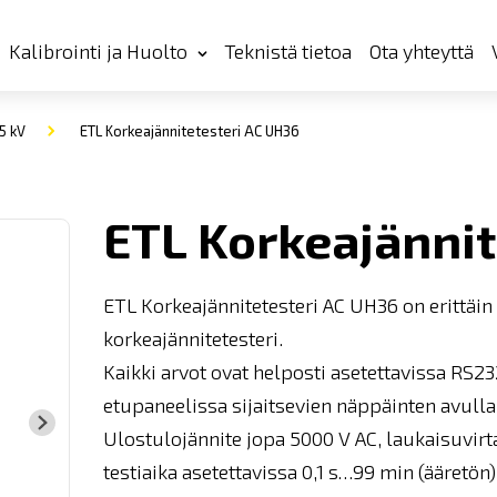
Kalibrointi ja Huolto
Teknistä tietoa
Ota yhteyttä
5 kV
ETL Korkeajännitetesteri AC UH36
ETL Korkeajännit
ETL Korkeajännitetesteri AC UH36 on erittäin
korkeajännitetesteri.
Kaikki arvot ovat helposti asetettavissa RS23
etupaneelissa sijaitsevien näppäinten avulla
Ulostulojännite jopa 5000 V AC, laukaisuvirta
testiaika asetettavissa 0,1 s…99 min (ääretön)