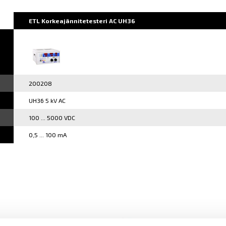
ETL Korkeajännitetesteri AC UH36
200208
UH36 5 kV AC
100 ... 5000 VDC
0,5 ... 100 mA