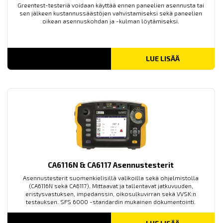
Greentest-testeriä voidaan käyttää ennen paneelien asennusta tai
sen jälkeen kustannussäästöjen vahvistamiseksi sekä paneelien
oikean asennuskohdan ja -kulman löytämiseksi.
LUE LISÄÄ
CA6116N & CA6117 Asennustesterit
Asennustesterit suomenkielisillä valikoilla sekä ohjelmistolla
(CA6116N sekä CA6117). Mittaavat ja tallentavat jatkuvuuden,
eristysvastuksen, impedanssin, oikosulkuvirran sekä VVSK:n
testauksen. SFS 6000 -standardin mukainen dokumentointi.