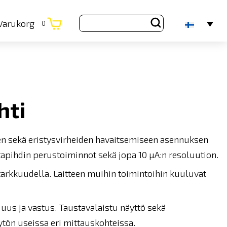
Varukorg
0
hti
en sekä eristysvirheiden havaitsemiseen asennuksen
irtapihdin perustoiminnot sekä jopa 10 µA:n resoluution.
tarkkuudella. Laitteen muihin toimintoihin kuuluvat
juus ja vastus. Taustavalaistu näyttö sekä
tön useissa eri mittauskohteissa.