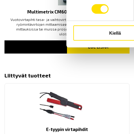
Multimetrix CM605 virtapihti AC / DC
Vuotovirtapihti tasa- ja vaihtovirtamittauksiin. Erinomainen työkalu
ryömintävirtojen mittaamiseen ajoneuvoille suoritettavissa
mittauksissa tai muissa prosessisovelluksissa. Analoginen
Kiellä
ulostulo.
LUE LISÄÄ
Liittyvät tuotteet
E-tyypin virtapihdit