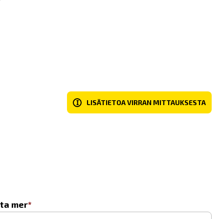
I
LISÄTIETOA VIRRAN MITTAUKSESTA
eta mer