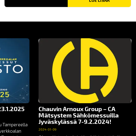
LUE LISÄÄ
3.1.2025
Chauvin Arnoux Group – CA
Mätsystem Sähkömessuilla
Jyväskylässä 7-9.2.2024!
uu Tampereella
2024-01-09
toverkkoalan