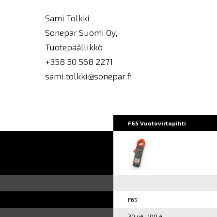
Sami Tolkki
Sonepar Suomi Oy,
Tuotepäällikkö
+358 50 568 2271
sami.tolkki@sonepar.fi
F65 Vuotovirtapihti
F65
30 µA...100 A