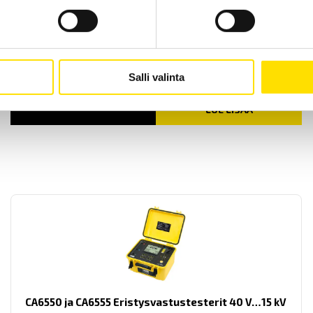
B-tyypin virtapihdit
B102-pihdit ovat kehitetty erityisesti vuotovirtojen mittaamiseen
500 μA asti.
Salli valinta
LUE LISÄÄ
CA6550 ja CA6555 Eristysvastustesterit 40 V…15 kV