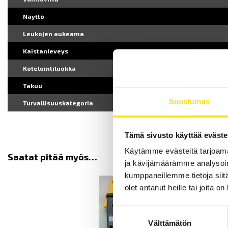
Näyttö
Leukojen aukeama
Kaistanleveys
Kotelointiluokka
Takuu
Suostumus
Turvallisuuskategoria
Tämä sivusto käyttää eväste
Käytämme evästeitä tarjoama
Saatat pitää myös…
ja kävijämäärämme analysoim
kumppaneillemme tietoja siitä
olet antanut heille tai joita o
Suostumuksen
Välttämätön
valinta