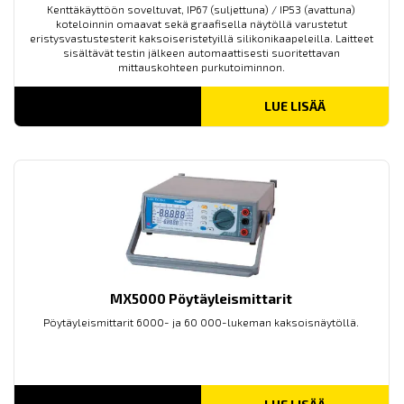
Kenttäkäyttöön soveltuvat, IP67 (suljettuna) / IP53 (avattuna)
koteloinnin omaavat sekä graafisella näytöllä varustetut
eristysvastustesterit kaksoiseristetyillä silikonikaapeleilla. Laitteet
sisältävät testin jälkeen automaattisesti suoritettavan
mittauskohteen purkutoiminnon.
LUE LISÄÄ
MX5000 Pöytäyleismittarit
Pöytäyleismittarit 6000- ja 60 000-lukeman kaksoisnäytöllä.