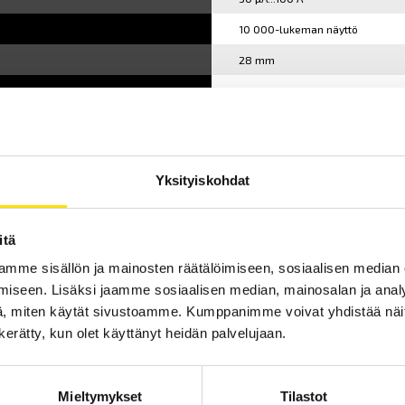
10 000-lukeman näyttö
28 mm
50...3 kHz
IP30
3 vuotta
Yksityiskohdat
IEC 6010 CAT III 600 V
itä
mme sisällön ja mainosten räätälöimiseen, sosiaalisen median
iseen. Lisäksi jaamme sosiaalisen median, mainosalan ja analy
, miten käytät sivustoamme. Kumppanimme voivat yhdistää näitä t
n kerätty, kun olet käyttänyt heidän palvelujaan.
Mieltymykset
Tilastot