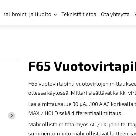
Kalibrointi ja Huolto
Teknistä tietoa
Ota yhteyttä
F65 Vuotovirtapi
F65 vuotovirtapihti vuotovirtojen mittaukse
ollessa käytössä. Mittari sisältävät kaikki v
Laaja mittausalue 30 µA…100 A AC korkealla 
MAX / HOLD sekä differentiaalimittaus.
Mahdollista mitata myös AC / DC jännite, taa
summeritoiminto mahdollistavat laitteen käy