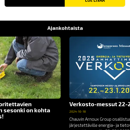
LUE LISÄÄ
Ajankohtaista
oritettavien
Verkosto-messut 22-2
n sesonki on kohta
2024-10-18
s!
Chauvin Arnoux Group osallist
järjestettäville energia- ja tie