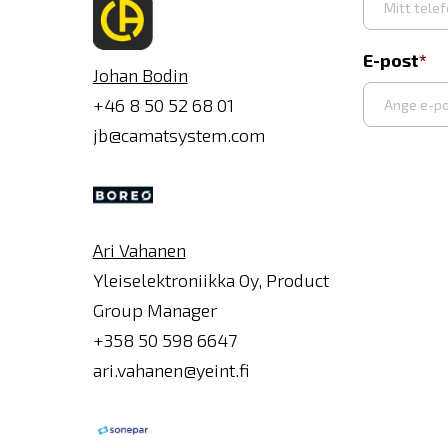
E-post
Johan Bodin
+46 8 50 52 68 01
jb@camatsystem.com
Syötä
sähköpost
Ari Vahanen
Yleiselektroniikka Oy, Product
Group Manager
+358 50 598 6647
ari.vahanen@yeint.fi