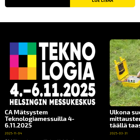
LUE LISÄÄ
CA Mätsystem
Ulkona su
Teknologiamessuilla 4-
mittauste
6.11.2025
täällä taa
2025-11-04
2025-03-31