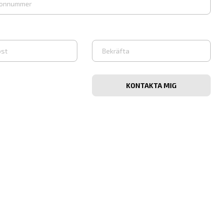
Vahvista
iosoite
sähköpostiosoite