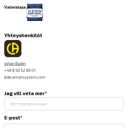
Valmistaja:
Yhteyshenkilöt
Johan Bodin
+46 8 50 52 68 01
jb@camatsystem.com
Jag vill veta mer
E-post