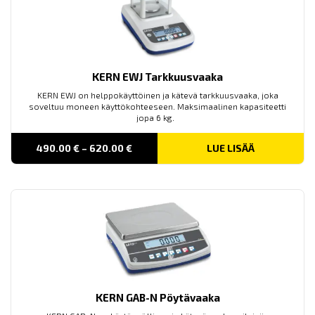
KERN EWJ Tarkkuusvaaka
KERN EWJ on helppokäyttöinen ja kätevä tarkkuusvaaka, joka
soveltuu moneen käyttökohteeseen. Maksimaalinen kapasiteetti
jopa 6 kg.
PRICE
490.00
€
–
620.00
€
LUE LISÄÄ
RANGE:
490.00 €
THROUGH
620.00 €
KERN GAB-N Pöytävaaka