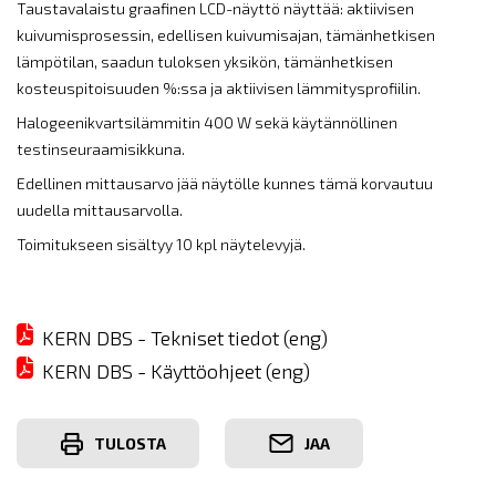
Taustavalaistu graafinen LCD-näyttö näyttää: aktiivisen
kuivumisprosessin, edellisen kuivumisajan, tämänhetkisen
lämpötilan, saadun tuloksen yksikön, tämänhetkisen
kosteuspitoisuuden %:ssa ja aktiivisen lämmitysprofiilin.
Halogeenikvartsilämmitin 400 W sekä käytännöllinen
testinseuraamisikkuna.
Edellinen mittausarvo jää näytölle kunnes tämä korvautuu
uudella mittausarvolla.
Toimitukseen sisältyy 10 kpl näytelevyjä.
KERN DBS - Tekniset tiedot (eng)
KERN DBS - Käyttöohjeet (eng)
TULOSTA
JAA