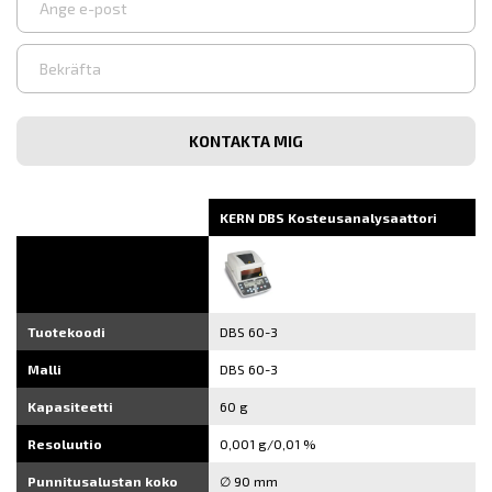
Syötä
sähköpostiosoite
Vahvista
sähköpostiosoite
KERN DBS Kosteusanalysaattori
Tuotekoodi
DBS 60-3
Malli
DBS 60-3
Kapasiteetti
60 g
Resoluutio
0,001 g/0,01 %
Punnitusalustan koko
∅ 90 mm