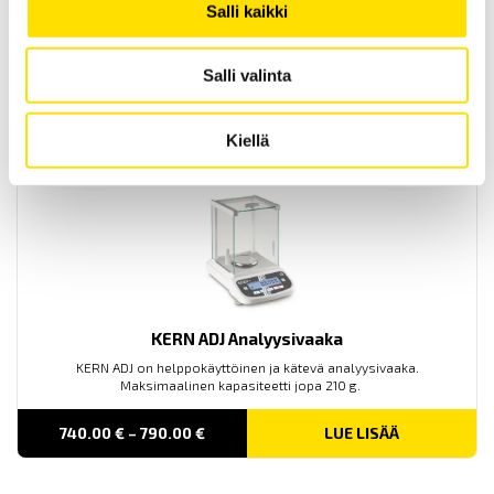
KERN EOE Alustavaaka
Salli kaikki
KERN EOE on käytännöllinen ja kätevä teollisuusvaaka, jonka
maksimaalinen kapasiteetti on jopa 300 kg.
Salli valinta
PRICE
170.00
€
–
320.00
€
LUE LISÄÄ
RANGE:
170.00 €
Kiellä
THROUGH
320.00 €
KERN ADJ Analyysivaaka
KERN ADJ on helppokäyttöinen ja kätevä analyysivaaka.
Maksimaalinen kapasiteetti jopa 210 g.
PRICE
740.00
€
–
790.00
€
LUE LISÄÄ
RANGE:
740.00 €
THROUGH
790.00 €