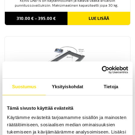
KERN GAB-N on käytännöllinen ja kätevä vaaka erilaisiin
punnitussovelluksiin. Maksimaalinen kapasiteetti jopa 30 kg.
PRICE
310.00
€
–
395.00
€
LUE LISÄÄ
RANGE:
310.00 €
THROUGH
395.00 €
KERN UIB Lavavaaka
Suostumus
Yksityiskohdat
Tietoja
KERN UIB lavavaaka on vankka ja taloudellinen vaaka
kuormalavojen punnitsemiseen. Maksimaalinen kapasiteetti jopa
3000 kg.
Tämä sivusto käyttää evästeitä
990.00
€
LUE LISÄÄ
Käytämme evästeitä tarjoamamme sisällön ja mainosten
räätälöimiseen, sosiaalisen median ominaisuuksien
tukemiseen ja kävijämäärämme analysoimiseen. Lisäksi