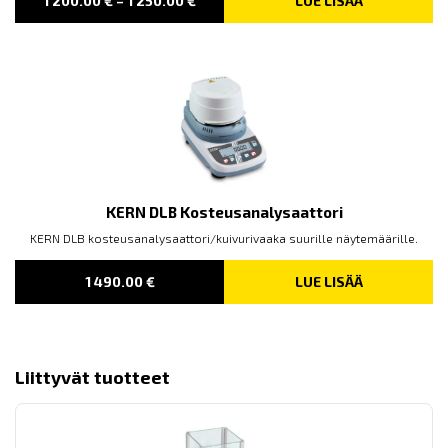
1 200.00
€
–
1 250.00
€
LUE LISÄÄ
RANGE:
1 200.00 €
THROUGH
1 250.00 €
KERN DLB Kosteusanalysaattori
KERN DLB kosteusanalysaattori/kuivurivaaka suurille näytemäärille.
1 490.00
€
LUE LISÄÄ
Liittyvät tuotteet