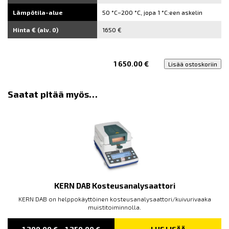
Lämpötila-alue
50 °C–200 °C, jopa 1 °C:een askelin
Hinta € (alv. 0)
1650 €
1 650.00
€
Lisää ostoskoriin
Saatat pitää myös…
KERN DAB Kosteusanalysaattori
KERN DAB on helppokäyttöinen kosteusanalysaattori/kuivurivaaka
muistitoiminnolla.
PRICE