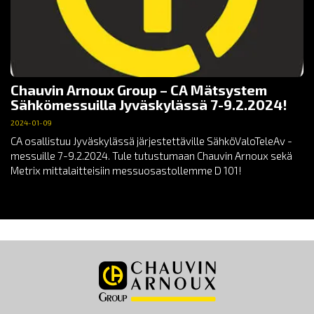
Chauvin Arnoux Group – CA Mätsystem
Sähkömessuilla Jyväskylässä 7-9.2.2024!
2024-01-09
CA osallistuu Jyväskylässä järjestettäville SähköValoTeleAv -
messuille 7-9.2.2024. Tule tutustumaan Chauvin Arnoux sekä
Metrix mittalaitteisiin messuosastollemme D 101!