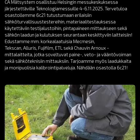
CA Mätsystem osallistuu Helsingin messukeskuksessa
järjestettäville Teknologiamessuille 4-6.11.2025. Tervetuloa
osastollemme 6c21 tutustumaan erilaisiin
sähköturvallisuustestereihin, materiaalitestauksessa
käytettäviin testijalustoihin, pintapaineen mittaukseen sekä
sähkön laadun ja kulutuksen seurantaan keskittyviin laitteisiin!
Edustamme mm. korkealaatuisia Mecmesin,
Tekscan, Alluris, Fujifilm, ETL sekä Chauvin Arnoux -
mittalaitteita, jotka soveltuvat paine-, veto- ja vääntövoiman
sekä sähköteknisiin mittauksiin. Tarjoamme myös laadukkaita
ja monipuolisia kalibrointipalveluja. Nähdään osastolla 6c21!