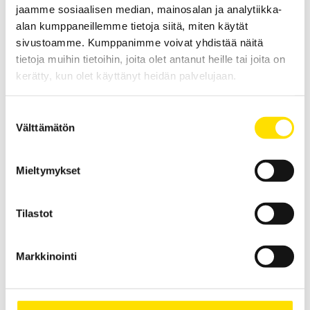
jaamme sosiaalisen median, mainosalan ja analytiikka-
alan kumppaneillemme tietoja siitä, miten käytät
sivustoamme. Kumppanimme voivat yhdistää näitä
tietoja muihin tietoihin, joita olet antanut heille tai joita on
kerätty, kun olet käyttänyt heidän palvelujaan.
KERN SXS Alustavaaka
Suostumuksen
KERN SXS teollisuusvaaka soveltuu vaativiin
Välttämätön
teollisuusympäristöihin. Maksimaalinen kapasiteetti on jopa 300
valinta
kg.
PRICE
960.00
€
–
2 070.00
€
LUE LISÄÄ
Mieltymykset
RANGE:
960.00 €
THROUGH
2 070.00 €
Tilastot
Markkinointi