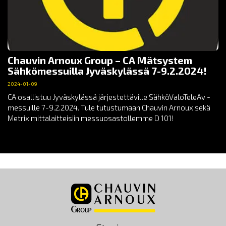
Chauvin Arnoux Group – CA Mätsystem
Sähkömessuilla Jyväskylässä 7-9.2.2024!
2024-01-09
CA osallistuu Jyväskylässä järjestettäville SähköValoTeleAv -
messuille 7-9.2.2024. Tule tutustumaan Chauvin Arnoux sekä
Metrix mittalaitteisiin messuosastollemme D 101!