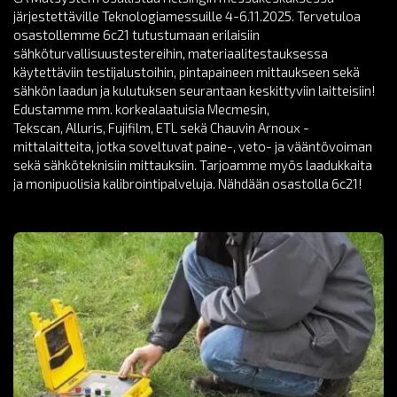
järjestettäville Teknologiamessuille 4-6.11.2025. Tervetuloa
osastollemme 6c21 tutustumaan erilaisiin
sähköturvallisuustestereihin, materiaalitestauksessa
käytettäviin testijalustoihin, pintapaineen mittaukseen sekä
sähkön laadun ja kulutuksen seurantaan keskittyviin laitteisiin!
Edustamme mm. korkealaatuisia Mecmesin,
Tekscan, Alluris, Fujifilm, ETL sekä Chauvin Arnoux -
mittalaitteita, jotka soveltuvat paine-, veto- ja vääntövoiman
sekä sähköteknisiin mittauksiin. Tarjoamme myös laadukkaita
ja monipuolisia kalibrointipalveluja. Nähdään osastolla 6c21!