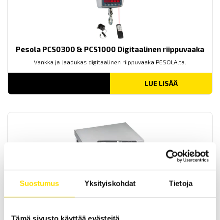
Pesola PCS0300 & PCS1000 Digitaalinen riippuvaaka
Vankka ja laadukas digitaalinen riippuvaaka PESOLAlta.
LUE LISÄÄ
Suostumus
Yksityiskohdat
Tietoja
KERN SXS Alustavaaka
KERN SXS teollisuusvaaka soveltuu vaativiin
teollisuusympäristöihin. Maksimaalinen kapasiteetti on jopa 300
kg.
Tämä sivusto käyttää evästeitä