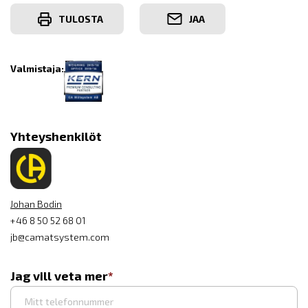
TULOSTA
JAA
Valmistaja:
Yhteyshenkilöt
Johan Bodin
+46 8 50 52 68 01
jb@camatsystem.com
Jag vill veta mer