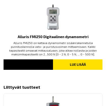
Alluris FMI250 Digitaalinen dynamometri
Alluris FMI250 on kattava dynamometri sisäänrakennetulla
punnituskennolla veto- ja puristusvoiman mittaamiseen. Kaikki
kapasiteetit omaavat mittausalueen, joka alkaa nollasta ja joiden
maksimikapasiteetti on 2...500 N [0 - 2 N, 0 - 5 N, ... 0 - 500 N].
LUE LISÄÄ
Liittyvät tuotteet