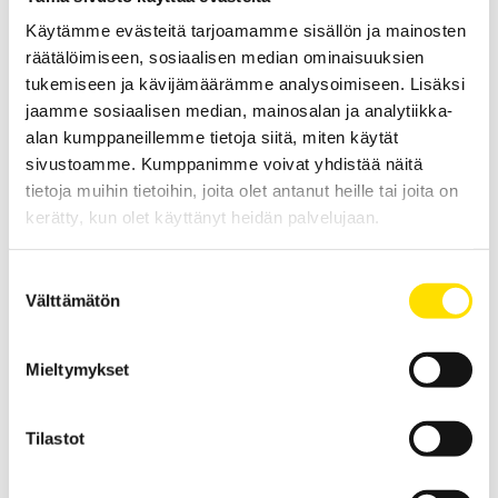
Käytämme evästeitä tarjoamamme sisällön ja mainosten
PRICE
960.00
€
–
2 070.00
€
LUE LISÄÄ
RANGE:
räätälöimiseen, sosiaalisen median ominaisuuksien
960.00 €
tukemiseen ja kävijämäärämme analysoimiseen. Lisäksi
THROUGH
2 070.00 €
jaamme sosiaalisen median, mainosalan ja analytiikka-
alan kumppaneillemme tietoja siitä, miten käytät
sivustoamme. Kumppanimme voivat yhdistää näitä
tietoja muihin tietoihin, joita olet antanut heille tai joita on
kerätty, kun olet käyttänyt heidän palvelujaan.
KERN CCA Laskentavaaka
Suostumuksen
Välttämätön
valinta
KERN CCA on korkean tarkkuuden omaava laskentavaaka
monipuolisilla toiminnoilla. Maksimaalinen kapasiteetti jopa 300
kg.
Mieltymykset
PRICE
1 040.00
€
–
1 490.00
€
LUE LISÄÄ
RANGE:
1 040.00 €
THROUGH
Tilastot
1 490.00 €