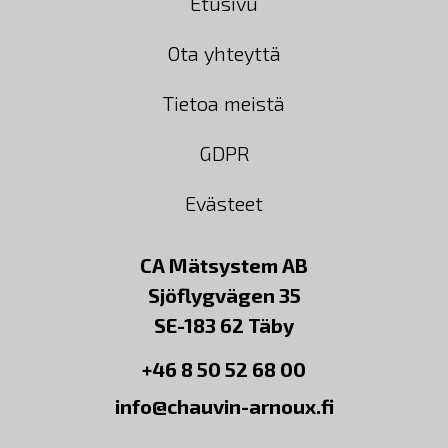
Etusivu
Ota yhteyttä
Tietoa meistä
GDPR
Evästeet
CA Mätsystem AB
Sjöflygvägen 35
SE-183 62 Täby
+46 8 50 52 68 00
info@chauvin-arnoux.fi