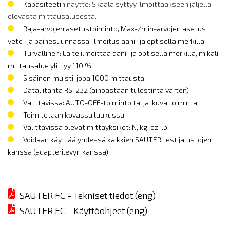
Kapasiteeti
n näyttö: Skaala syttyy ilmoittaakseen jäljellä
olevasta mittausalueesta.
Raja-arvojen asetustoiminto, Max-/min-arvojen asetus
veto- ja painesuunnassa, ilmoitus ääni- ja optisella merkillä.
Turvallinen: Laite ilmoittaa ääni- ja optisella merkillä, mikäli
mittausalue ylittyy 110 %
Sisäinen muisti, jopa 1000 mittausta
Dataliitäntä RS-232 (ainoastaan tulostinta varten)
Valittavissa: AUTO-OFF-toiminto tai jatkuva toiminta
Toimitetaan kovassa laukussa
Valittavissa olevat mittayksiköt: N, kg, oz, lb
Voidaan käyttää yhdessä kaikkien SAUTER testijalustojen
kanssa (adapterilevyn kanssa)
SAUTER FC - Tekniset tiedot (eng)
SAUTER FC - Käyttöohjeet (eng)