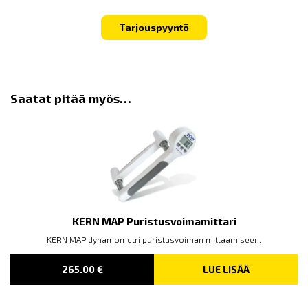
Tarjouspyyntö
Saatat pitää myös…
KERN MAP Puristusvoimamittari
KERN MAP dynamometri puristusvoiman mittaamiseen.
265.00
€
LUE LISÄÄ