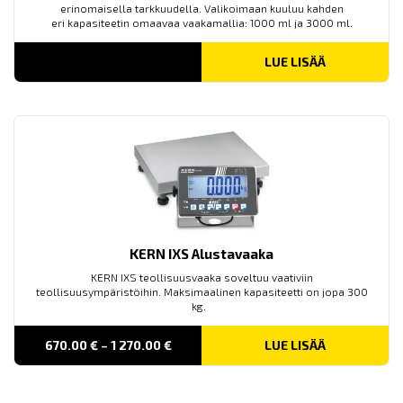
erinomaisella tarkkuudella. Valikoimaan kuuluu kahden
eri kapasiteetin omaavaa vaakamallia: 1000 ml ja 3000 ml.
LUE LISÄÄ
KERN IXS Alustavaaka
KERN IXS teollisuusvaaka soveltuu vaativiin
teollisuusympäristöihin. Maksimaalinen kapasiteetti on jopa 300
kg.
PRICE
670.00
€
–
1 270.00
€
LUE LISÄÄ
RANGE:
670.00 €
THROUGH
1 270.00 €