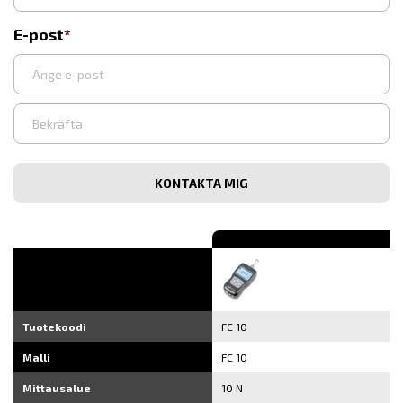
E-post
Syötä
sähköpostiosoite
Vahvista
sähköpostiosoite
Tuotekoodi
FC 10
Malli
FC 10
Mittausalue
10 N