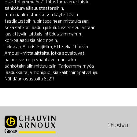
osastollemme 6c21 tutustumaan erilaisiin
sähköturvallisuustestereihin,
materiaalitestauksessa käytettäviin
testijalustoihin, pintapaineen mittaukseen
sekä sähkön laadun ja kulutuksen seurantaan
keskittyviin laitteisiin! Edustamme mm.
korkealaatuisia Mecmesin,
Tekscan, Alluris, Fujifilm, ETL sekä Chauvin
Arnoux -mittalaitteita, jotka soveltuvat
paine-, veto- ja vääntövoiman sekä
sähköteknisiin mittauksiin. Tarjoamme myös
laadukkaita ja monipuolisia kalibrointipalveluja.
Nähdään osastolla 6c21!
Etusivu