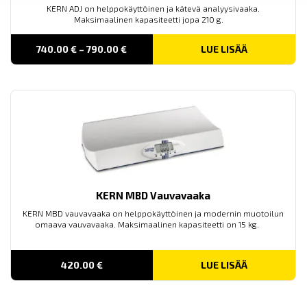
KERN ADJ on helppokäyttöinen ja kätevä analyysivaaka.
Maksimaalinen kapasiteetti jopa 210 g.
PRICE
740.00
€
–
790.00
€
LUE LISÄÄ
RANGE:
740.00 €
THROUGH
790.00 €
KERN MBD Vauvavaaka
KERN MBD vauvavaaka on helppokäyttöinen ja modernin muotoilun
omaava vauvavaaka. Maksimaalinen kapasiteetti on 15 kg.
420.00
€
LUE LISÄÄ