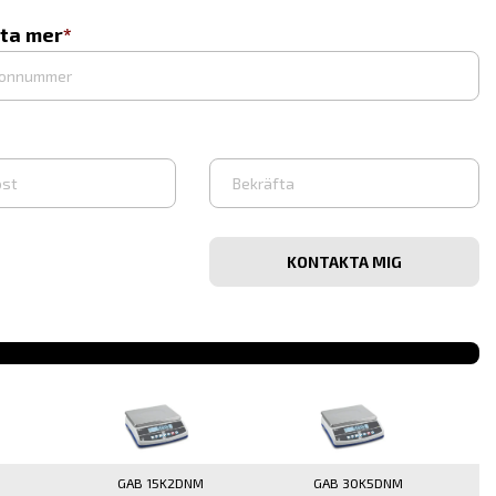
eta mer
Vahvista
iosoite
sähköpostiosoite
GAB 15K2DNM
GAB 30K5DNM