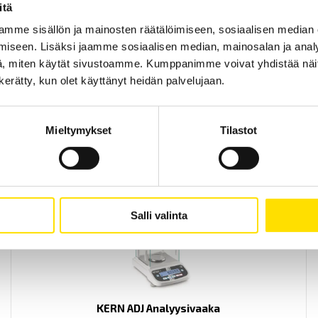
itä
mme sisällön ja mainosten räätälöimiseen, sosiaalisen median
iseen. Lisäksi jaamme sosiaalisen median, mainosalan ja analy
KERN FKB-A Pöytävaaka
, miten käytät sivustoamme. Kumppanimme voivat yhdistää näitä t
KERN FKB-A on kompakti pöytävaaka erilaisiin punnitussovelluksiin.
n kerätty, kun olet käyttänyt heidän palvelujaan.
Maksimaalinen kapasiteetti jopa [8 kg, 16 kg, 30 kg 65 kg].
PRICE
340.00
€
–
550.00
€
LUE LISÄÄ
RANGE:
Mieltymykset
Tilastot
340.00 €
THROUGH
550.00 €
Salli valinta
KERN ADJ Analyysivaaka