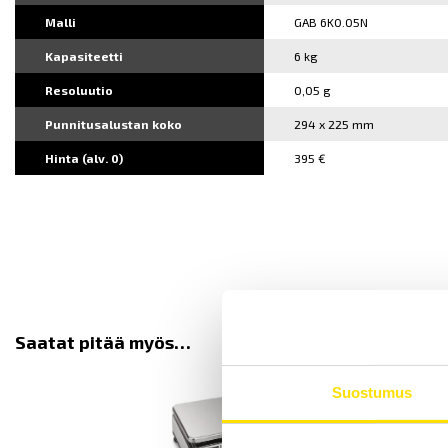
Malli
GAB 6K0.05N
Kapasiteetti
6 kg
Resoluutio
0,05 g
Punnitusalustan koko
294 x 225 mm
Hinta (alv. 0)
395 €
Saatat pitää myös…
Suostumus