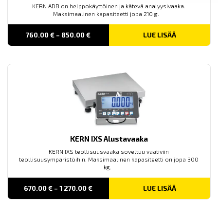
KERN ADB on helppokäyttöinen ja kätevä analyysivaaka.
Maksimaalinen kapasiteetti jopa 210 g.
PRICE
760.00
€
–
850.00
€
LUE LISÄÄ
RANGE:
760.00 €
THROUGH
850.00 €
KERN IXS Alustavaaka
KERN IXS teollisuusvaaka soveltuu vaativiin
teollisuusympäristöihin. Maksimaalinen kapasiteetti on jopa 300
kg.
PRICE
670.00
€
–
1 270.00
€
LUE LISÄÄ
RANGE:
670.00 €
THROUGH
1 270.00 €