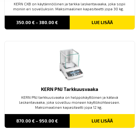
KERN CXB on käytännöllinen ja tarkka laskentavaaka, joka sopii
moniin eri sovelluksiin. Maksimaalinen kapasiteetti jopa 30 kg.
PRICE
350.00
€
–
380.00
€
LUE LISÄÄ
RANGE:
350.00 €
THROUGH
380.00 €
KERN PNJ Tarkkuusvaaka
KERN PNJ tarkkuusvaaka on helppokäyttöinen ja kätevä
laskentavaaka, joka soveltuu moneen käyttökohteeseen.
Maksimaalinen kapasiteetti jopa 12 kg.
PRICE
870.00
€
–
950.00
€
LUE LISÄÄ
RANGE:
870.00 €
THROUGH
950.00 €