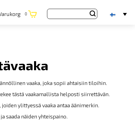
Varukorg
0
tävaaka
öllinen vaaka, joka sopii ahtaisiin tiloihin.
ee tästä vaakamallista helposti siirrettävän.
 joiden ylittyessä vaaka antaa äänimerkin.
ja saada näiden yhteispaino.