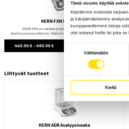
Tämä sivusto käyttää eväste
Käytämme evästeitä tarjoama
ja kävijämäärämme analysoim
KERN FXN Pöytävaaka
kumppaneillemme tietoja siitä
KERN FXN on vankka pöytävaaka, joka sopii vaativiin
olet antanut heille tai joita o
teollisuusolosuhteisiin. Maksimaalinen kapasiteetti jopa 30 kg.
PRICE
460.00
€
–
490.00
€
LUE LISÄÄ
Suostumuksen
RANGE:
Välttämätön
valinta
460.00 €
THROUGH
490.00 €
Liittyvät tuotteet
Kiellä
KERN ADB Analyysivaaka