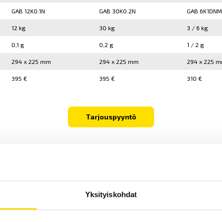
GAB 12K0.1N
GAB 30K0.2N
GAB 6K1DNM
12 kg
30 kg
3 / 6 kg
0,1 g
0,2 g
1 / 2 g
294 x 225 mm
294 x 225 mm
294 x 225 
395 €
395 €
310 €
Tarjouspyyntö
Yksityiskohdat