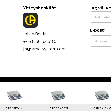
Yhteyshenkilöt
Jag vill v
E-post
Johan Bodin
+46 8 50 52 68 01
jb@camatsystem.com
Syötä
sähköpost
GAB 12K0.1N
GAB 30K0.2N
GAB 6K1DNM