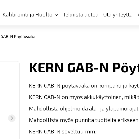
Kalibrointi ja Huolto
Teknistä tietoa
Ota yhteyttä
 GAB-N Pöytävaaka
KERN GAB-N Pöy
KERN GAB-N pöytävaaka on kompakti ja käytänn
KERN GAB-N on myös akkukäyttöinen, mikä tek
Mahdollista ohjelmoida ala- ja yläpainorajat,
Mahdollista myös punnita tuotteita erikseen 
KERN GAB-N soveltuu mm.: