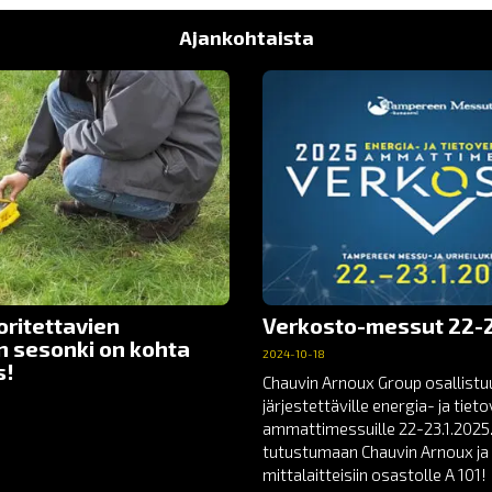
Ajankohtaista
oritettavien
Verkosto-messut 22-2
n sesonki on kohta
2024-10-18
s!
Chauvin Arnoux Group osallist
järjestettäville energia- ja tie
ammattimessuille 22-23.1.2025.
tutustumaan Chauvin Arnoux ja 
mittalaitteisiin osastolle A 101!