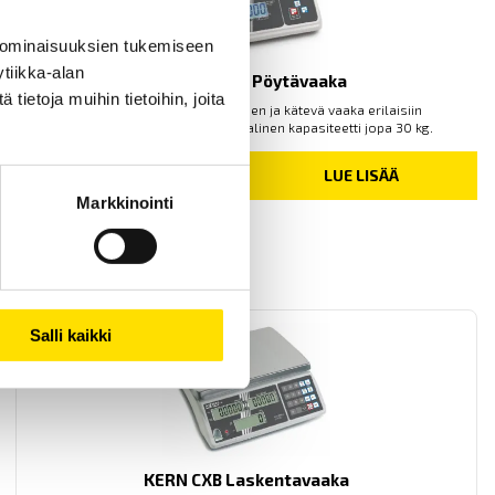
 ominaisuuksien tukemiseen
tiikka-alan
KERN WTB-N Pöytävaaka
ietoja muihin tietoihin, joita
KERN WTB-N on käytännöllinen ja kätevä vaaka erilaisiin
punnitussovelluksiin. Maksimaalinen kapasiteetti jopa 30 kg.
PRICE
285.00
€
–
300.00
€
LUE LISÄÄ
RANGE:
Markkinointi
285.00 €
THROUGH
300.00 €
Salli kaikki
KERN CXB Laskentavaaka