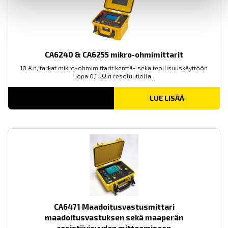
CA6240 & CA6255 mikro-ohmimittarit
10 A:n, tarkat mikro-ohmimittarit kenttä- sekä teollisuuskäyttöön
jopa 0,1 µΩ:n resoluutiolla.
LUE LISÄÄ
CA6471 Maadoitusvastusmittari
maadoitusvastuksen sekä maaperän