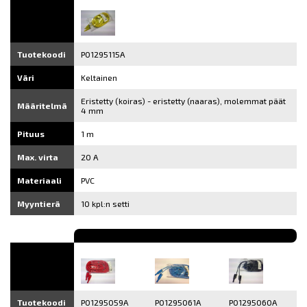
Tuotekoodi
P01295115A
Väri
Keltainen
Eristetty (koiras) - eristetty (naaras), molemmat päät
Määritelmä
4 mm
Pituus
1 m
Max. virta
20 A
Materiaali
PVC
Myyntierä
10 kpl:n setti
Tuotekoodi
P01295059A
P01295061A
P01295060A