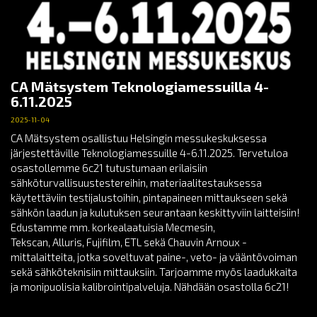
CA Mätsystem Teknologiamessuilla 4-
6.11.2025
2025-11-04
CA Mätsystem osallistuu Helsingin messukeskuksessa
järjestettäville Teknologiamessuille 4-6.11.2025. Tervetuloa
osastollemme 6c21 tutustumaan erilaisiin
sähköturvallisuustestereihin, materiaalitestauksessa
käytettäviin testijalustoihin, pintapaineen mittaukseen sekä
sähkön laadun ja kulutuksen seurantaan keskittyviin laitteisiin!
Edustamme mm. korkealaatuisia Mecmesin,
Tekscan, Alluris, Fujifilm, ETL sekä Chauvin Arnoux -
mittalaitteita, jotka soveltuvat paine-, veto- ja vääntövoiman
sekä sähköteknisiin mittauksiin. Tarjoamme myös laadukkaita
ja monipuolisia kalibrointipalveluja. Nähdään osastolla 6c21!