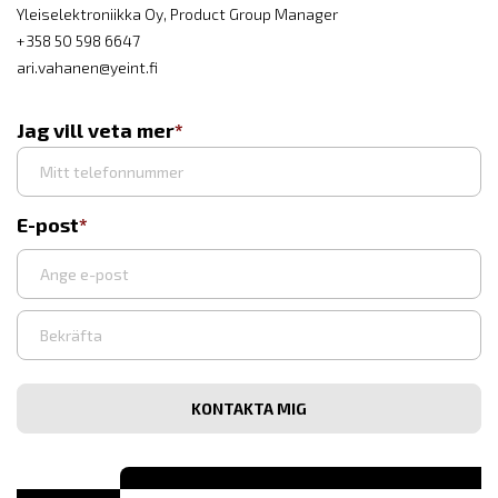
Yleiselektroniikka Oy, Product Group Manager
+358 50 598 6647
ari.vahanen@yeint.fi
Jag vill veta mer
E-post
Syötä
sähköpostiosoite
Vahvista
sähköpostiosoite