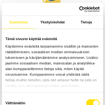
CA6460 & CA6462 Maadoitusvastus- ja maaperän
resistiivisyysmittarit
Suostumus
Yksityiskohdat
Tietoja
Helppokäyttöiset, yhden näppäimen omaavat
maadoitusvastustesterit maadoitusjärjestelmien käyttöönotto-
sekä viitemaadoitusten kunnossapitomittauksiin.
Tämä sivusto käyttää evästeitä
LUE LISÄÄ
Käytämme evästeitä tarjoamamme sisällön ja mainosten
räätälöimiseen, sosiaalisen median ominaisuuksien
tukemiseen ja kävijämäärämme analysoimiseen. Lisäksi
jaamme sosiaalisen median, mainosalan ja analytiikka-
alan kumppaneillemme tietoja siitä, miten käytät
sivustoamme. Kumppanimme voivat yhdistää näitä
tietoja muihin tietoihin, joita olet antanut heille tai joita on
kerätty, kun olet käyttänyt heidän palvelujaan.
D-tyypin virtapihdit
Tämän sarjan virtapihdit soveltuvat käytettäväksi erittäin korkeiden
Suostumuksen
AC-virtojen mittaamiseen. Pihtien vähäinen vaihesiirto sekä laaja
Välttämätön
valinta
taajuusalue takaa korkean mittaustarkkuuden.