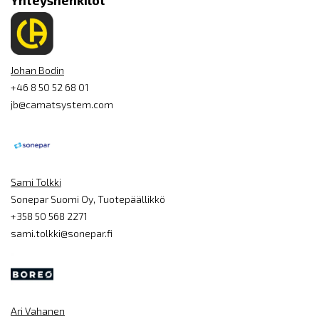
Yhteyshenkilöt
Johan Bodin
+46 8 50 52 68 01
jb@camatsystem.com
Sami Tolkki
Sonepar Suomi Oy, Tuotepäällikkö
+358 50 568 2271
sami.tolkki@sonepar.fi
Ari Vahanen