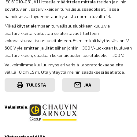
IEC 61010-031, A1 liitteellä määrittelee mittalaitteiden ja niihin
soveltuvien lisätarvikkeiden turvallisuussäädökset. Tässä
painoksessa täydennetään kyseistä normia luvulla 13.
Mikäli käytät alempaan turvallisuusluokkaan kuuluvia
lisätarvikkeita, vaikuttaa se alentavasti laitteen
kokonaisturvallisuusluokitukseen. Esim. mikäli käytössäsi on IV
600 V yleismittari ja liität siihen jonkin II 300 V-luokkaan kuuluvan
lisätarvikkeen, saadaan kokonaisuuden luokitukseksi II 300 V.
Valikoimiimme kuuluu myös eri värisiä laboratoriokaapeleita
välillä 10 cm…5 m. Ota yhteyttä meihin saadaksesi lisätietoa.
TULOSTA
JAA
Valmistaja: