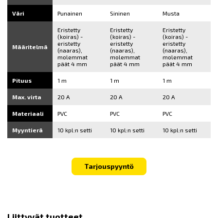
Väri
Punainen
Sininen
Musta
Eristetty
Eristetty
Eristetty
(koiras) -
(koiras) -
(koiras) -
eristetty
eristetty
eristetty
Määritelmä
(naaras),
(naaras),
(naaras),
molemmat
molemmat
molemmat
päät 4 mm
päät 4 mm
päät 4 mm
Pituus
1 m
1 m
1 m
Max. virta
20 A
20 A
20 A
Materiaali
PVC
PVC
PVC
Myyntierä
10 kpl:n setti
10 kpl:n setti
10 kpl:n setti
Tarjouspyyntö
Liittyvät tuotteet