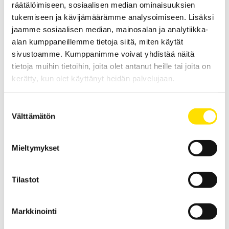
räätälöimiseen, sosiaalisen median ominaisuuksien
tukemiseen ja kävijämäärämme analysoimiseen. Lisäksi
jaamme sosiaalisen median, mainosalan ja analytiikka-
alan kumppaneillemme tietoja siitä, miten käytät
Mecmesin VFG Digitaalinen dynamometri
sivustoamme. Kumppanimme voivat yhdistää näitä
tietoja muihin tietoihin, joita olet antanut heille tai joita on
Mecmesin VFG Digitaalinen dynamometri.
kerätty, kun olet käyttänyt heidän palvelujaan.
Sisäänrakennetulla punnituskennolla veto- ja
painevoiman mittaamiseen. Kaikki kapasiteetit
Suostumuksen
omaavat nollalla alkavan mittausalueen ja
Välttämätön
maksimikapasiteetit ovat välillä 2,5 ja 2500 N.
valinta
Käsikäyttöinen tai asennettuna testijalustaan.
Mieltymykset
LUE LISÄÄ
Tilastot
Markkinointi