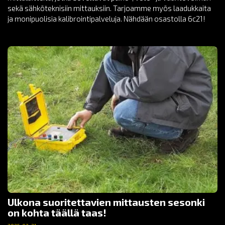
sekä sähköteknisiin mittauksiin. Tarjoamme myös laadukkaita
ja monipuolisia kalibrointipalveluja. Nähdään osastolla 6c21!
Ulkona suoritettavien mittausten sesonki
on kohta täällä taas!