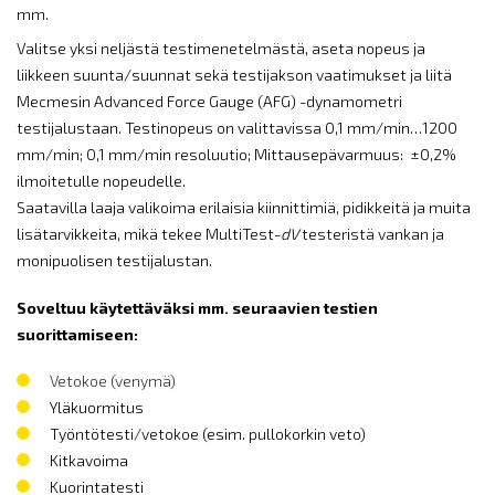
mm.
Valitse yksi neljästä testimenetelmästä, aseta nopeus ja
liikkeen suunta/suunnat sekä testijakson vaatimukset ja liitä
Mecmesin Advanced Force Gauge (AFG) -dynamometri
testijalustaan. Testinopeus on valittavissa 0,1 mm/min…1200
mm/min; 0,1 mm/min resoluutio; Mittausepävarmuus: ±0,2%
ilmoitetulle nopeudelle.
Saatavilla laaja valikoima erilaisia kiinnittimiä, pidikkeitä ja muita
lisätarvikkeita, mikä tekee MultiTest-
dV
testeristä vankan ja
monipuolisen testijalustan.
Soveltuu käytettäväksi mm. seuraavien testien
suorittamiseen:
Vetokoe (venymä)
Yläkuormitus
Työntötesti/vetokoe (esim. pullokorkin veto)
Kitkavoima
Kuorintatesti