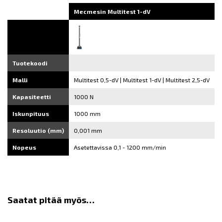
Mecmesin Multitest 1-dV
Tuotekoodi
Malli
Multitest 0,5-dV | Multitest 1-dV | Multitest 2,5-dV
Kapasiteetti
1000 N
Iskunpituus
1000 mm
Resoluutio (mm)
0,001 mm
Nopeus
Asetettavissa 0,1 - 1200 mm/min
Saatat pitää myös…