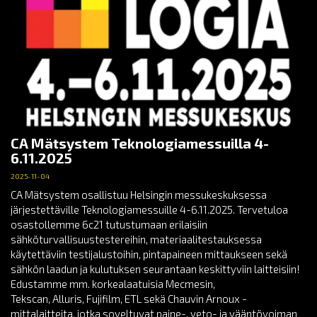
CA Mätsystem Teknologiamessuilla 4-
6.11.2025
2025-11-04
CA Mätsystem osallistuu Helsingin messukeskuksessa
järjestettäville Teknologiamessuille 4-6.11.2025. Tervetuloa
osastollemme 6c21 tutustumaan erilaisiin
sähköturvallisuustestereihin, materiaalitestauksessa
käytettäviin testijalustoihin, pintapaineen mittaukseen sekä
sähkön laadun ja kulutuksen seurantaan keskittyviin laitteisiin!
Edustamme mm. korkealaatuisia Mecmesin,
Tekscan, Alluris, Fujifilm, ETL sekä Chauvin Arnoux -
mittalaitteita, jotka soveltuvat paine-, veto- ja vääntövoiman