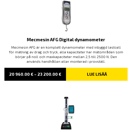
Mecmesin AFG Digital dynamometer
Mecmesin AFG är en komplett dynamometer med inbyggd lastcell
för mätning av drag och tryck, alla kapaciteter har mätområden som
börjar på noll och maxkapaciteter mellan 2,5 till 2500 N. Den
används handhållen eller monterad i provställ.
PRICE
20 960.00
€
–
23 200.00
€
LUE LISÄÄ
RANGE:
20 960.00 €
THROUGH
23 200.00 €