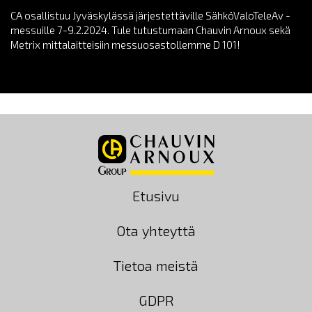
CA osallistuu Jyväskylässä järjestettäville SähköValoTeleAv -
messuille 7-9.2.2024. Tule tutustumaan Chauvin Arnoux sekä
Metrix mittalaitteisiin messuosastollemme D 101!
Etusivu
Ota yhteyttä
Tietoa meistä
GDPR