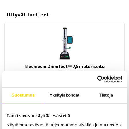
Liittyvät tuotteet
Mecmesin OmniTest™ 7,5 motorisoitu
materiaalitesteri
PC-ohjattu testijalusta/vetovoimatesteri materiaali- ja
tuotetestaukseen. Kapasiteetit: 2,5 N...7500 N
Suostumus
Yksityiskohdat
Tietoja
LUE LISÄÄ
Tämä sivusto käyttää evästeitä
Käytämme evästeitä tarjoamamme sisällön ja mainosten