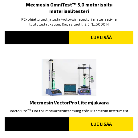
Mecmesin OmniTest™ 5,0 motorisoitu
materiaalitesteri
PC-ohjattu testijalusta/vetovoimatesteri materiaali- ja
tuotetestaukseen. Kapasiteetit: 2,5 N...5000 N
LUE LISÄÄ
Mecmesin VectorPro Lite mjukvara
VectorPro™ Lite för mätvärdesinsamling från Mecmesin instrument
LUE LISÄÄ