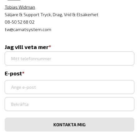
Tobias Widman
Säljare & Support Tryck, Drag, Vrid & Elsäkerhet
08-50 52 68 02
tw@camatsystem.com
Jag vill veta mer
E-post
Syötä
sähköpostiosoite
Vahvista
sähköpostiosoite