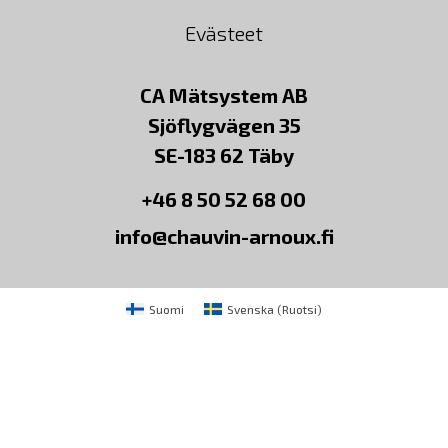
Evästeet
CA Mätsystem AB
Sjöflygvägen 35
SE-183 62 Täby
+46 8 50 52 68 00
info@chauvin-arnoux.fi
Suomi
Svenska
(
Ruotsi
)