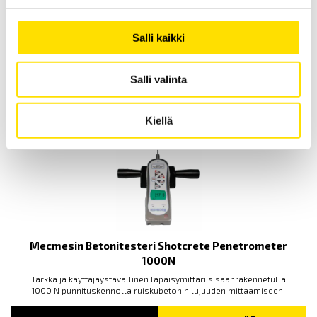
Salli kaikki
Mecmesin ILC-T lastceller
Lastcell ILC-T tillhörande Multitest -i & -xt, vaianter 10 kN & 25 kN.
Salli valinta
LUE LISÄÄ
Kiellä
Mecmesin Betonitesteri Shotcrete Penetrometer
1000N
Tarkka ja käyttäjäystävällinen läpäisymittari sisäänrakennetulla
1000 N punnituskennolla ruiskubetonin lujuuden mittaamiseen.