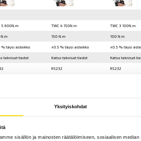
 5 600N.m
TWC 4 150N.m
TWC 3 100N.m
 N.m
150 N.m
100 N.m
 % täysi asteikko
±0.5 % täysi asteikko
±0.5 % täysi aste
o tekniset tiedot
Katso tekniset tiedot
Katso tekniset ti
32
RS232
RS232
Tarjouspyyntö
Yksityiskohdat
itä
mme sisällön ja mainosten räätälöimiseen, sosiaalisen median