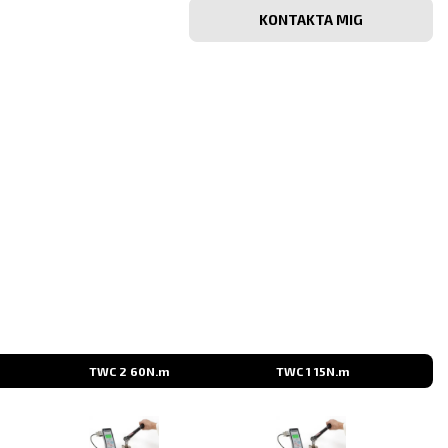
Vahvista
iosoite
sähköpostiosoite
TWC 2 60N.m
TWC 1 15N.m