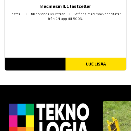
Mecmesin ILC lastceller
Lastcell ILC, tillhörande Multitest -i & -xt finns med maxkapaciteter
från 2N upp till 500N.
LUE LISÄÄ