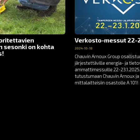
oritettavien
Verkosto-messut 22-2
n sesonki on kohta
2024-10-18
s!
Chauvin Arnoux Group osallist
järjestettäville energia- ja tie
ammattimessuille 22-23.1.2025.
tutustumaan Chauvin Arnoux ja 
mittalaitteisiin osastolle A 101!