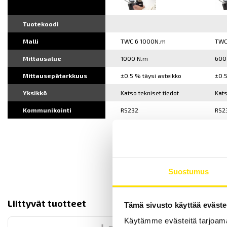
Tuotekoodi
Malli
TWC 6 1000N.m
TWC
Mittausalue
1000 N.m
600
Mittausepätarkkuus
±0.5 % täysi asteikko
±0.5
Yksikkö
Katso tekniset tiedot
Kats
Kommunikointi
RS232
RS2
Suostumus
Liittyvät tuotteet
Tämä sivusto käyttää eväste
Käytämme evästeitä tarjoama