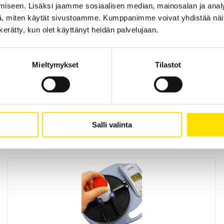
iseen. Lisäksi jaamme sosiaalisen median, mainosalan ja analy
, miten käytät sivustoamme. Kumppanimme voivat yhdistää näitä t
n kerätty, kun olet käyttänyt heidän palvelujaan.
Mieltymykset
Tilastot
Mecmesin VectorPro Lite mjukvara
VectorPro™ Lite för mätvärdesinsamling från Mecmesin instrument
Salli valinta
LUE LISÄÄ