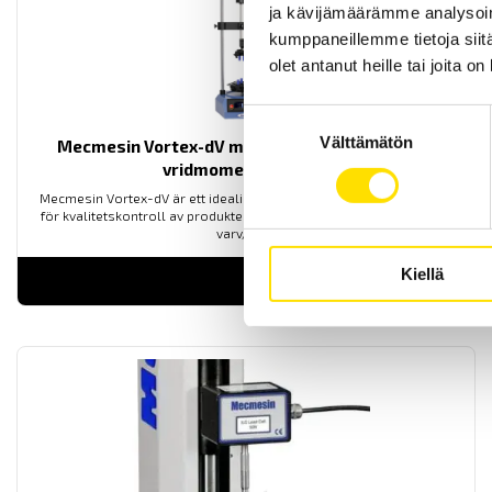
ja kävijämäärämme analysoim
kumppaneillemme tietoja siitä
olet antanut heille tai joita o
Suostumuksen
Välttämätön
valinta
Mecmesin Vortex-dV motoriserat provställ för
vridmomentmätning
Mecmesin Vortex-dV är ett idealiskt enklare motoriserat provställ
för kvalitetskontroll av produkter. Hastighet väljs mellan 0,1 till 30
varv/min.
Kiellä
LUE LISÄÄ