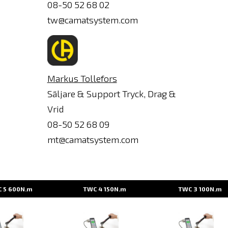
Syötä
08-50 52 68 02
sähköpost
tw@camatsystem.com
Markus Tollefors
Säljare & Support Tryck, Drag &
Vrid
08-50 52 68 09
mt@camatsystem.com
 5 600N.m
TWC 4 150N.m
TWC 3 100N.m