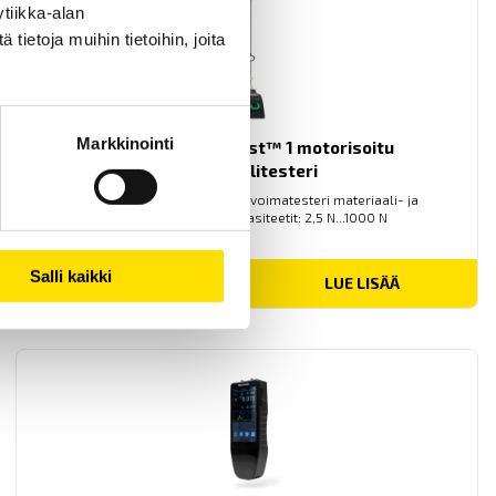
tiikka-alan
ietoja muihin tietoihin, joita
Markkinointi
Mecmesin OmniTest™ 1 motorisoitu
materiaalitesteri
PC-ohjattu testijalusta/vetovoimatesteri materiaali- ja
tuotetestaukseen. Kapasiteetit: 2,5 N...1000 N
Salli kaikki
LUE LISÄÄ