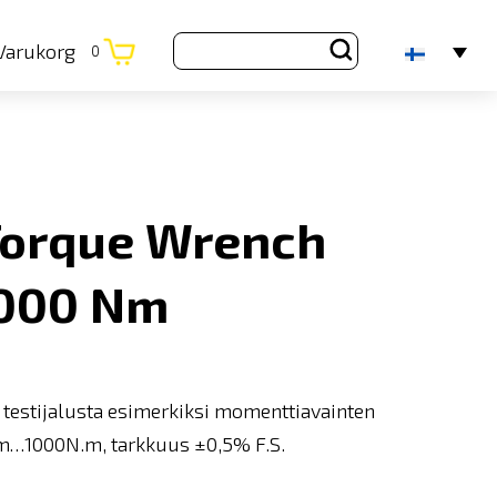
Varukorg
0
orque Wrench
1000 Nm
estijalusta esimerkiksi momenttiavainten
N.m…1000N.m, tarkkuus ±0,5% F.S.