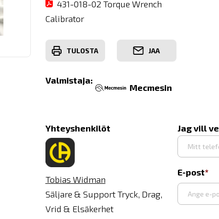
431-018-02 Torque Wrench
Calibrator
TULOSTA
JAA
Valmistaja:
Mecmesin
Yhteyshenkilöt
Jag vill v
E-post
Tobias Widman
Säljare & Support Tryck, Drag,
Vrid & Elsäkerhet