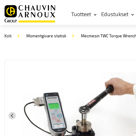
Tuotteet
Edustukset
Koti
Momentgivare statisk
Mecmesin TWC Torque Wrench 