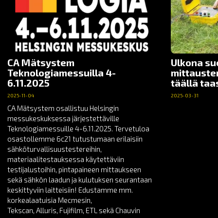
CA Mätsystem
Ulkona su
Teknologiamessuilla 4-
mittauste
6.11.2025
täällä taa
2025-11-04
2025-03-31
CA Mätsystem osallistuu Helsingin
messukeskuksessa järjestettäville
Teknologiamessuille 4-6.11.2025. Tervetuloa
osastollemme 6c21 tutustumaan erilaisiin
sähköturvallisuustestereihin,
materiaalitestauksessa käytettäviin
testijalustoihin, pintapaineen mittaukseen
sekä sähkön laadun ja kulutuksen seurantaan
keskittyviin laitteisiin! Edustamme mm.
korkealaatuisia Mecmesin,
Tekscan, Alluris, Fujifilm, ETL sekä Chauvin