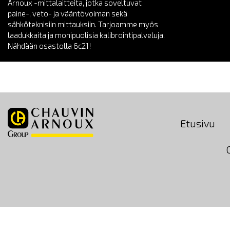
Arnoux -mittalaitteita, jotka soveltuvat
paine-, veto- ja vääntövoiman sekä
sähköteknisiin mittauksiin. Tarjoamme myös
laadukkaita ja monipuolisia kalibrointipalveluja.
Nähdään osastolla 6c21!
Etusivu