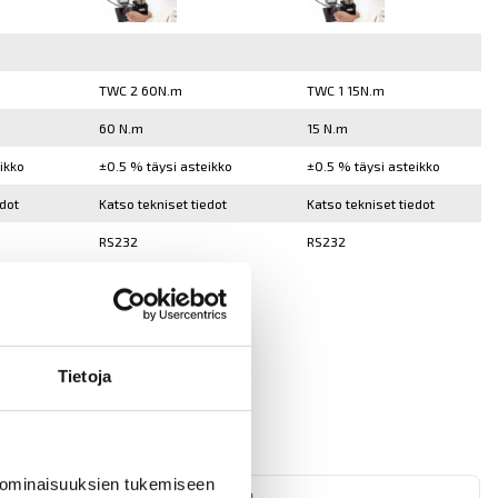
TWC 2 60N.m
TWC 1 15N.m
60 N.m
15 N.m
ikko
±0.5 % täysi asteikko
±0.5 % täysi asteikko
edot
Katso tekniset tiedot
Katso tekniset tiedot
RS232
RS232
Tietoja
 ominaisuuksien tukemiseen