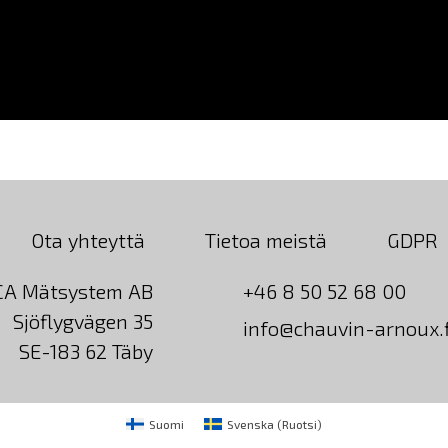
Ota yhteyttä
Tietoa meistä
GDPR
CA Mätsystem AB
+46 8 50 52 68 00
Sjöflygvägen 35
info@chauvin-arnoux.f
SE-183 62 Täby
Suomi
Svenska
(
Ruotsi
)