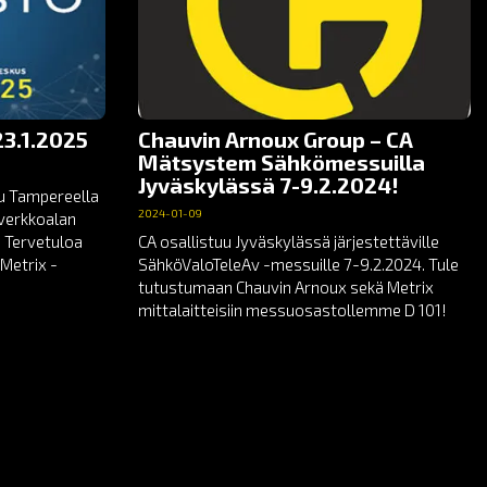
3.1.2025
Chauvin Arnoux Group – CA
Mätsystem Sähkömessuilla
Jyväskylässä 7-9.2.2024!
uu Tampereella
2024-01-09
toverkkoalan
 Tervetuloa
CA osallistuu Jyväskylässä järjestettäville
Metrix -
SähköValoTeleAv -messuille 7-9.2.2024. Tule
tutustumaan Chauvin Arnoux sekä Metrix
mittalaitteisiin messuosastollemme D 101!