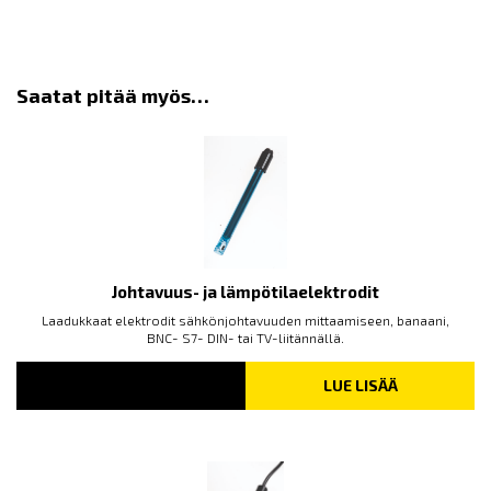
Saatat pitää myös…
Johtavuus- ja lämpötilaelektrodit
Laadukkaat elektrodit sähkönjohtavuuden mittaamiseen, banaani,
BNC- S7- DIN- tai TV-liitännällä.
LUE LISÄÄ