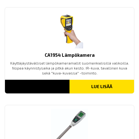
CA1954 Lämpökamera
Käyttäjäystävälliset lämpökameramallit suomenkielisillä valikoilla.
Nopea käynnistysaika ja pitkä akun kesto. IR-kuva, tavallinen kuva
sekä "kuva-kuvassa" -toiminto.
LUE LISÄÄ