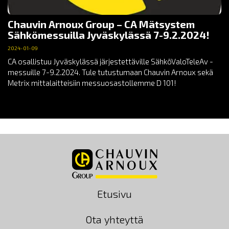
Chauvin Arnoux Group – CA Mätsystem
Sähkömessuilla Jyväskylässä 7-9.2.2024!
2024-01-09
CA osallistuu Jyväskylässä järjestettäville SähköValoTeleAv -
messuille 7-9.2.2024. Tule tutustumaan Chauvin Arnoux sekä
Metrix mittalaitteisiin messuosastollemme D 101!
Etusivu
Ota yhteyttä