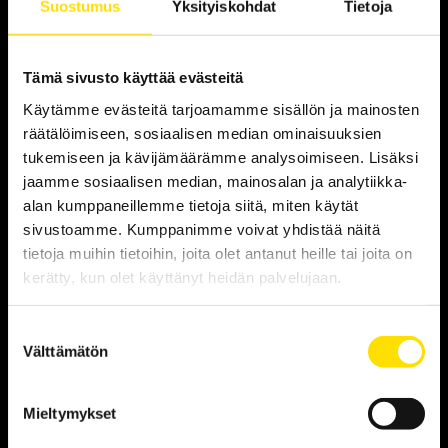
Suostumus
Yksityiskohdat
Tietoja
Tämä sivusto käyttää evästeitä
Käytämme evästeitä tarjoamamme sisällön ja mainosten
räätälöimiseen, sosiaalisen median ominaisuuksien
tukemiseen ja kävijämäärämme analysoimiseen. Lisäksi
jaamme sosiaalisen median, mainosalan ja analytiikka-
alan kumppaneillemme tietoja siitä, miten käytät
sivustoamme. Kumppanimme voivat yhdistää näitä
tietoja muihin tietoihin, joita olet antanut heille tai joita on
kerätty, kun olet käyttänyt heidän palvelujaan.
CA Mätsystem Teknologiamessuilla 4-
6.11.2025
Suostumuksen
2025-11-04
Välttämätön
valinta
CA Mätsystem osallistuu Helsingin messukeskuksessa
järjestettäville Teknologiamessuille 4-6.11.2025. Tervetuloa
Mieltymykset
osastollemme 6c21 tutustumaan erilaisiin
sähköturvallisuustestereihin, materiaalitestauksessa