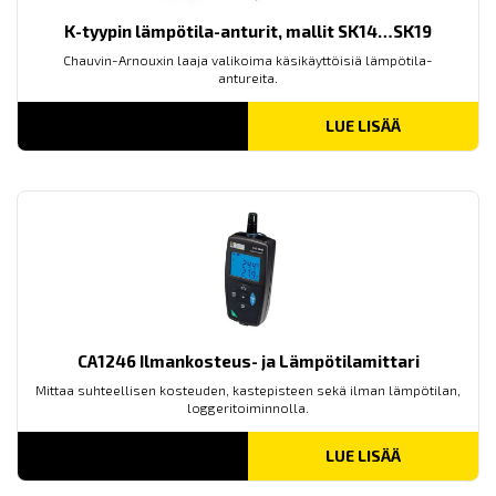
K-tyypin lämpötila-anturit, mallit SK14…SK19
Chauvin-Arnouxin laaja valikoima käsikäyttöisiä lämpötila-
antureita.
LUE LISÄÄ
CA1246 Ilmankosteus- ja Lämpötilamittari
Mittaa suhteellisen kosteuden, kastepisteen sekä ilman lämpötilan,
loggeritoiminnolla.
LUE LISÄÄ