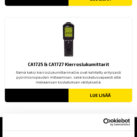
CA1725 & CA1727 Kierroslukumittarit
Nämä kaksi kierroslukumittarimallia ovat kehitetty erityisesti
pyörimisnopeuden mittaamisen, sekä kosketusvapaasti että
mekaanisen kosketuksen välityksellä.
LUE LISÄÄ
Ajankohtaista