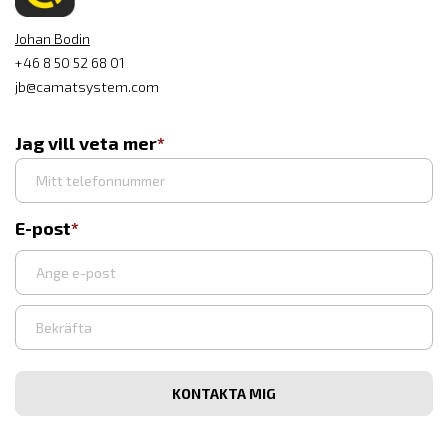
Johan Bodin
+46 8 50 52 68 01
jb@camatsystem.com
Jag vill veta mer
E-post
Syötä
sähköpostiosoite
Vahvista
sähköpostiosoite