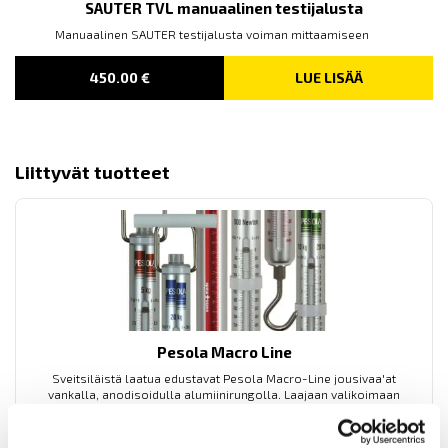
SAUTER TVL manuaalinen testijalusta
Manuaalinen SAUTER testijalusta voiman mittaamiseen
450.00
€
LUE LISÄÄ
Liittyvät tuotteet
Pesola Macro Line
Sveitsiläistä laatua edustavat Pesola Macro-Line jousivaa'at
vankalla, anodisoidulla alumiinirungolla. Laajaan valikoimaan
kuuluu eri kapasiteetin omaavia vaakamalleja välillä 5...50 kg ja
50...500 N.