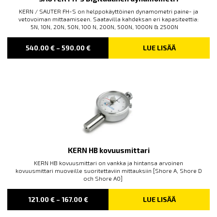
KERN / SAUTER FH-S on helppokäyttöinen dynamometri paine- ja
vetovoiman mittaamiseen. Saatavilla kahdeksan eri kapasiteettia:
5N, 10N, 20N, 50N, 100 N, 200N, 500N, 1000N & 2500N
PRICE
540.00
€
–
590.00
€
LUE LISÄÄ
RANGE:
540.00 €
THROUGH
590.00 €
KERN HB kovuusmittari
KERN HB kovuusmittari on vankka ja hintansa arvoinen
kovuusmittari muoveille suoritettaviin mittauksiin [Shore A, Shore D
och Shore A0]
PRICE
121.00
€
–
167.00
€
LUE LISÄÄ
RANGE:
121.00 €