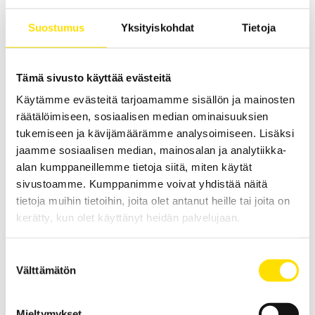
LUE LISÄÄ
Suostumus
Yksityiskohdat
Tietoja
Tämä sivusto käyttää evästeitä
Käytämme evästeitä tarjoamamme sisällön ja mainosten
räätälöimiseen, sosiaalisen median ominaisuuksien
tukemiseen ja kävijämäärämme analysoimiseen. Lisäksi
jaamme sosiaalisen median, mainosalan ja analytiikka-
KERN UFB Lavavaaka
alan kumppaneillemme tietoja siitä, miten käytät
sivustoamme. Kumppanimme voivat yhdistää näitä
KERN UFB lavavaaka on vankka ja taloudellinen vaaka
kuormalavojen punnitsemiseen. Maksimaalinen kapasiteetti jopa
tietoja muihin tietoihin, joita olet antanut heille tai joita on
1500 kg.
kerätty, kun olet käyttänyt heidän palvelujaan.
1 250.00
€
LUE LISÄÄ
Suostumuksen
Välttämätön
valinta
Mieltymykset