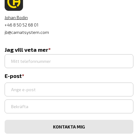
Johan Bodin
+46 8 50 52 68 01
jb@camatsystem.com
Jag vill veta mer
E-post
Syötä
sähköpostiosoite
Vahvista
sähköpostiosoite