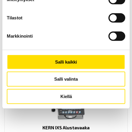
Tilastot
Pesola Light Line
Markkinointi
Sveitsiläistä laatua edustavat Pesola Light-Line jousivaa'at
vankalla, anodisoidulla alumiinirungolla. Laajaan valikoimaan
kuuluu eri kapasiteetin omaavia vaakamalleja välillä 10 g ... 1000 g
ja 1 N ... 10 N.
Salli kaikki
LUE LISÄÄ
Salli valinta
Kiellä
KERN IXS Alustavaaka