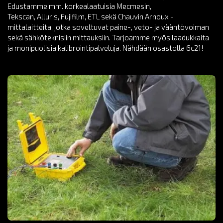
Edustamme mm. korkealaatuisia Mecmesin,
Tekscan, Alluris, Fujifilm, ETL sekä Chauvin Arnoux -
mittalaitteita, jotka soveltuvat paine-, veto- ja vääntövoiman
sekä sähköteknisiin mittauksiin. Tarjoamme myös laadukkaita
ja monipuolisia kalibrointipalveluja. Nähdään osastolla 6c21!