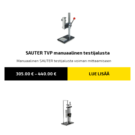
THROUGH
167.00 €
SAUTER TVP manuaalinen testijalusta
Manuaalinen SAUTER testijalusta voiman mittaamiseen
PRICE
305.00
€
–
440.00
€
LUE LISÄÄ
RANGE:
305.00 €
THROUGH
440.00 €