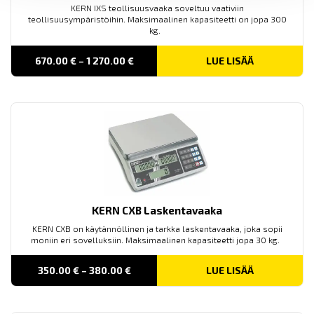
KERN IXS teollisuusvaaka soveltuu vaativiin
teollisuusympäristöihin. Maksimaalinen kapasiteetti on jopa 300
kg.
PRICE
670.00
€
–
1 270.00
€
LUE LISÄÄ
RANGE:
670.00 €
THROUGH
1 270.00 €
KERN CXB Laskentavaaka
KERN CXB on käytännöllinen ja tarkka laskentavaaka, joka sopii
moniin eri sovelluksiin. Maksimaalinen kapasiteetti jopa 30 kg.
PRICE
350.00
€
–
380.00
€
LUE LISÄÄ
RANGE:
350.00 €
THROUGH
380.00 €