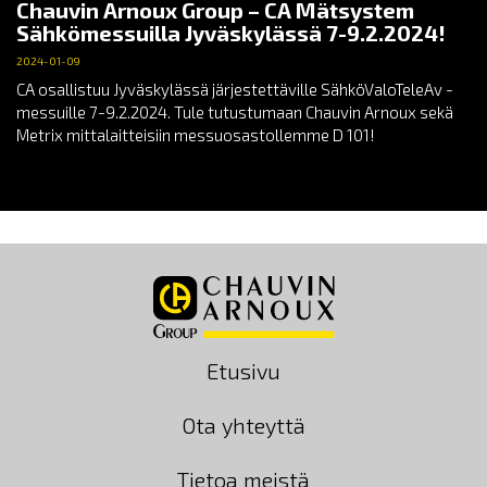
Chauvin Arnoux Group – CA Mätsystem
Sähkömessuilla Jyväskylässä 7-9.2.2024!
2024-01-09
CA osallistuu Jyväskylässä järjestettäville SähköValoTeleAv -
messuille 7-9.2.2024. Tule tutustumaan Chauvin Arnoux sekä
Metrix mittalaitteisiin messuosastollemme D 101!
Etusivu
Ota yhteyttä
Tietoa meistä