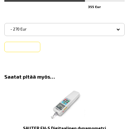
355 Eur
▾
- 270 Eur
Ostaa
Saatat pitää myös…
SAUTER FH-S Digitaalinen dynamometri