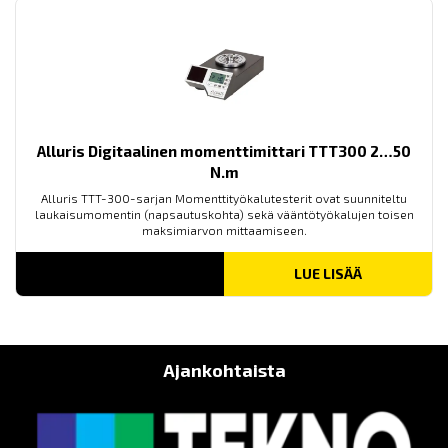
Alluris Digitaalinen momenttimittari TTT300 2…50
N.m
Alluris TTT-300-sarjan Momenttityökalutesterit ovat suunniteltu
laukaisumomentin (napsautuskohta) sekä vääntötyökalujen toisen
maksimiarvon mittaamiseen.
LUE LISÄÄ
Ajankohtaista