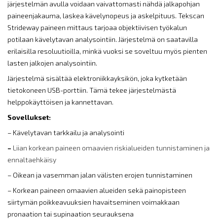
järjestelmän avulla voidaan vaivattomasti nähdä jalkapohjan
paineenjakauma, laskea kävelynopeus ja askelpituus. Tekscan
Strideway paineen mittaus tarjoaa objektiivisen työkalun
potilaan kävelytavan analysointiin. Järjestelmä on saatavilla
erilaisilla resoluutioilla, minkä vuoksi se soveltuu myös pienten
lasten jalkojen analysointiin.
Järjestelmä sisältää elektroniikkayksikön, joka kytketään
tietokoneen USB-porttiin. Tämä tekee järjestelmästä
helppokäyttöisen ja kannettavan.
Sovellukset:
– Kävelytavan tarkkailu ja analysointi
–
Liian korkean paineen omaavien riskialueiden tunnistaminen ja
ennaltaehkäisy
– Oikean ja vasemman jalan välisten erojen tunnistaminen
– Korkean paineen omaavien alueiden sekä painopisteen
siirtymän poikkeavuuksien havaitseminen voimakkaan
pronaation tai supinaation seurauksena