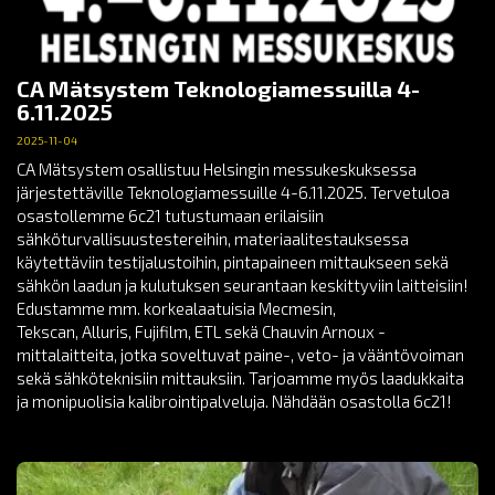
CA Mätsystem Teknologiamessuilla 4-
6.11.2025
2025-11-04
CA Mätsystem osallistuu Helsingin messukeskuksessa
järjestettäville Teknologiamessuille 4-6.11.2025. Tervetuloa
osastollemme 6c21 tutustumaan erilaisiin
sähköturvallisuustestereihin, materiaalitestauksessa
käytettäviin testijalustoihin, pintapaineen mittaukseen sekä
sähkön laadun ja kulutuksen seurantaan keskittyviin laitteisiin!
Edustamme mm. korkealaatuisia Mecmesin,
Tekscan, Alluris, Fujifilm, ETL sekä Chauvin Arnoux -
mittalaitteita, jotka soveltuvat paine-, veto- ja vääntövoiman
sekä sähköteknisiin mittauksiin. Tarjoamme myös laadukkaita
ja monipuolisia kalibrointipalveluja. Nähdään osastolla 6c21!