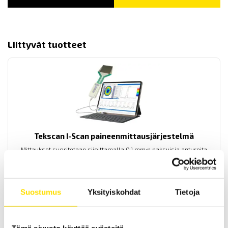
Liittyvät tuotteet
Tekscan I-Scan paineenmittausjärjestelmä
Mittaukset suoritetaan sijoittamalla 0,1 mm:n paksuisia antureita
alustan sekä painavan kohteen väliin.
LUE LISÄÄ
Suostumus
Yksityiskohdat
Tietoja