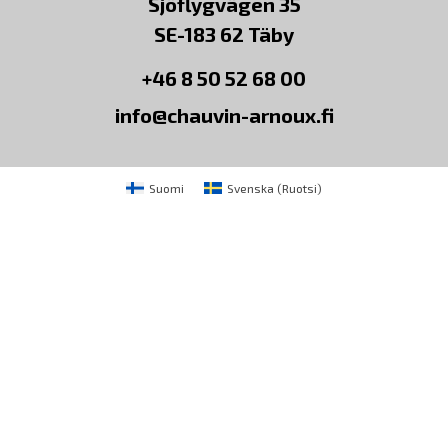
Sjöflygvägen 35
SE-183 62 Täby
+46 8 50 52 68 00
info@chauvin-arnoux.fi
Suomi
Svenska
(
Ruotsi
)