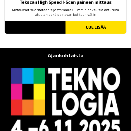
Tekscan High Speed I-Scan paineen mittaus
Mittaukset suoritetaan sijoittamalla 0,1 mm:n paksuisia antureita
alustan sekä painavan kohteen väliin
LUE LISÄÄ
Ajankohtaista