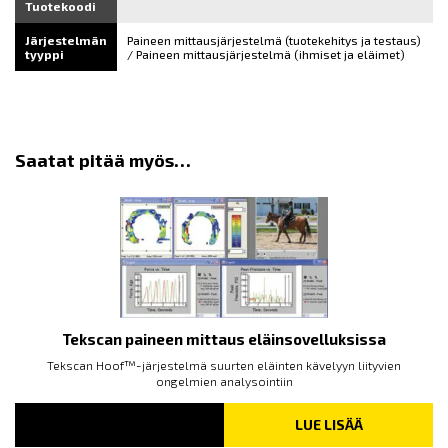
Tuotekoodi
Järjestelmän
Paineen mittausjärjestelmä (tuotekehitys ja testaus)
tyyppi
/ Paineen mittausjärjestelmä (ihmiset ja eläimet)
Saatat pitää myös…
Tekscan paineen mittaus eläinsovelluksissa
Tekscan Hoof™-järjestelmä suurten eläinten kävelyyn liityvien
ongelmien analysointiin
LUE LISÄÄ