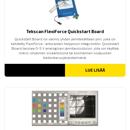
Tekscan FlexiForce Quickstart Board
Quickstart Board on valmis yhden jännitelähteen piiri, joka on
kehitetty FlexiForce -antureiden helppoon integrointiin. Quickstart
Board tarjoaa 0-5 V analogisen jänniteulostulon, jota voi käyttää
mikro-ohjaimen sisääntulona tai kolmannen osapuolen
tiedonkeruujärjestelmänä.
LUE LISÄÄ