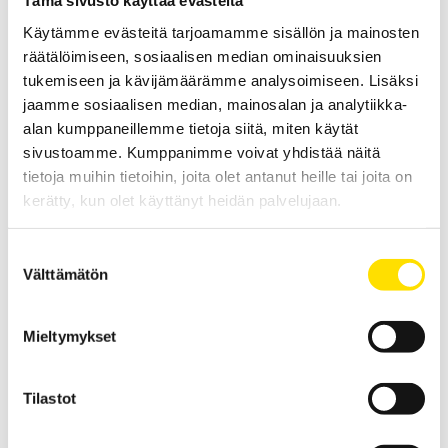
Tämä sivusto käyttää evästeitä
Käytämme evästeitä tarjoamamme sisällön ja mainosten
räätälöimiseen, sosiaalisen median ominaisuuksien
tukemiseen ja kävijämäärämme analysoimiseen. Lisäksi
jaamme sosiaalisen median, mainosalan ja analytiikka-
Tekscan Wiper pintapaineen mittaus
alan kumppaneillemme tietoja siitä, miten käytät
Tuulilasipyyhkijöiden pintapaineen mittaus.
sivustoamme. Kumppanimme voivat yhdistää näitä
tietoja muihin tietoihin, joita olet antanut heille tai joita on
LUE LISÄÄ
kerätty, kun olet käyttänyt heidän palvelujaan.
Suostumuksen
Välttämätön
valinta
Mieltymykset
Tilastot
Tekscan NPAT edistynyt nippipainejärjestelmä
linearisointiin