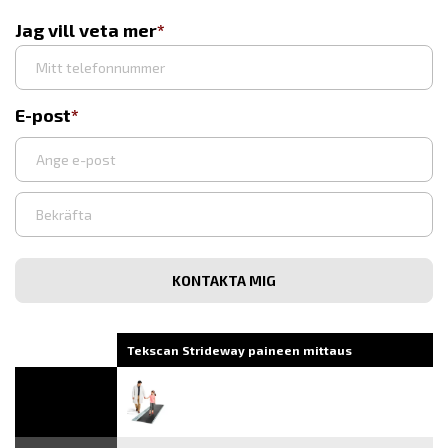
Jag vill veta mer
E-post
Syötä
sähköpostiosoite
Vahvista
sähköpostiosoite
Tekscan Strideway paineen mittaus