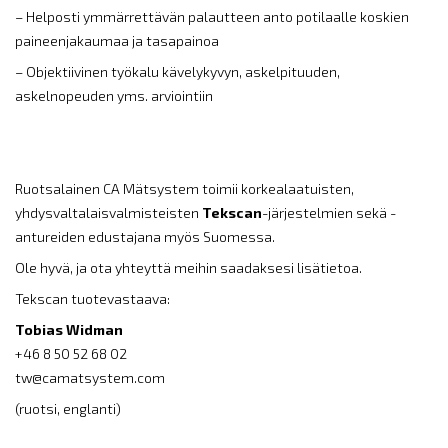
– Helposti ymmärrettävän palautteen anto potilaalle koskien
paineenjakaumaa ja tasapainoa
– Objektiivinen työkalu kävelykyvyn, askelpituuden,
askelnopeuden yms. arviointiin
Ruotsalainen CA Mätsystem toimii korkealaatuisten,
yhdysvaltalaisvalmisteisten
Tekscan
-järjestelmien sekä -
antureiden edustajana myös Suomessa.
Ole hyvä, ja ota yhteyttä meihin saadaksesi lisätietoa.
Tekscan tuotevastaava:
Tobias Widman
+46 8 50 52 68 02
tw@camatsystem.com
(ruotsi, englanti)