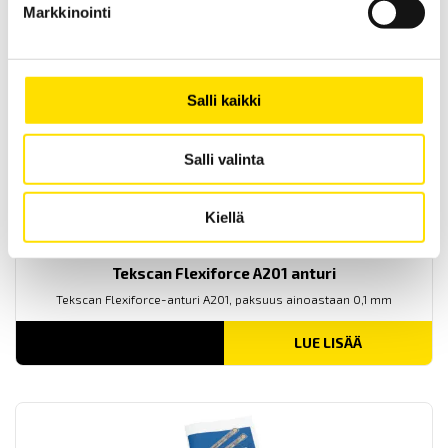
Tarkastele telojen välistä paineen jakautumista tallentamalla
Markkinointi
nippipaineprofiilidataa reaaliajassa.
LUE LISÄÄ
Salli kaikki
Salli valinta
Kiellä
Tekscan Flexiforce A201 anturi
Tekscan Flexiforce-anturi A201, paksuus ainoastaan 0,1 mm
LUE LISÄÄ