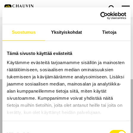
Koti
Kirjoitukset avainsanalla “kappalelaskentavaaka”
Suostumus
Yksityiskohdat
Tietoja
Ajankohtaista
Tämä sivusto käyttää evästeitä
Inga sökresultat
Käytämme evästeitä tarjoamamme sisällön ja mainosten
räätälöimiseen, sosiaalisen median ominaisuuksien
tukemiseen ja kävijämäärämme analysoimiseen. Lisäksi
jaamme sosiaalisen median, mainosalan ja analytiikka-
alan kumppaneillemme tietoja siitä, miten käytät
sivustoamme. Kumppanimme voivat yhdistää näitä
tietoja muihin tietoihin, joita olet antanut heille tai joita on
kerätty, kun olet käyttänyt heidän palvelujaan.
Etusivu
Ota yhteyttä
Suostumuksen