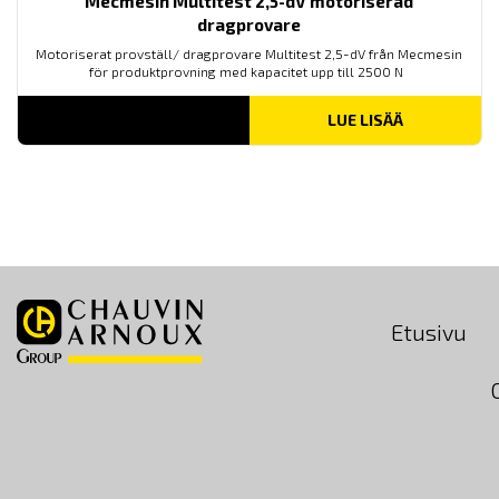
Mecmesin Multitest 2,5-dV motoriserad
dragprovare
Motoriserat provställ/ dragprovare Multitest 2,5-dV från Mecmesin
för produktprovning med kapacitet upp till 2500 N
LUE LISÄÄ
Etusivu