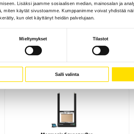
iseen. Lisäksi jaamme sosiaalisen median, mainosalan ja analy
, miten käytät sivustoamme. Kumppanimme voivat yhdistää näitä t
n kerätty, kun olet käyttänyt heidän palvelujaan.
Mecmesin Multitest 0,5-dV
Mieltymykset
Tilastot
Mecmesin Multitest 0,5-dV on kustannustehokas
testijalusta/vetokoetesteri materiaalitestaukseen. Veto- ja
puristustestaus jopa 500 N.
LUE LISÄÄ
Salli valinta