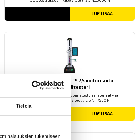
tuotetestaukseen. Kapasiteetit: 2,5 N...5000 N
LUE LISÄÄ
Mecmesin OmniTest™ 7,5 motorisoitu
materiaalitesteri
PC-ohjattu testijalusta/vetovoimatesteri materiaali- ja
tuotetestaukseen. Kapasiteetit: 2,5 N...7500 N
Tietoja
LUE LISÄÄ
 ominaisuuksien tukemiseen