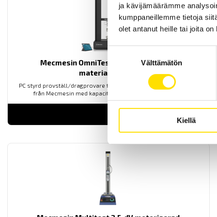
ja kävijämäärämme analysoim
kumppaneillemme tietoja siitä
olet antanut heille tai joita o
Suostumuksen
Mecmesin OmniTest™ 10 motoriserad
Välttämätön
valinta
materialprovare
PC styrd provställ/dragprovare för material och produktprovning
från Mecmesin med kapaciteter från 2,5 N upp till 10 kN
LUE LISÄÄ
Kiellä