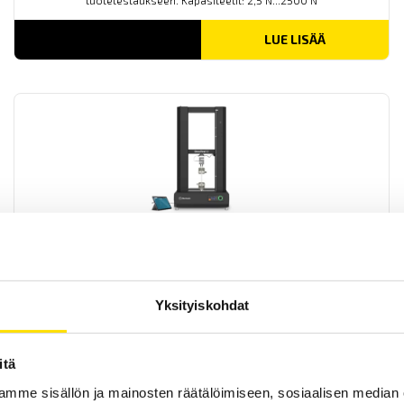
tuotetestaukseen. Kapasiteetit: 2,5 N...2500 N
LUE LISÄÄ
Mecmesin OmniTest™ 50 motorisoitu
materiaalitesteri
PC-ohjattu testijalusta/vetovoimatesteri materiaali- ja
tuotetestaukseen. Kapasiteetit: 2,5 N upp...50 kN
Yksityiskohdat
LUE LISÄÄ
itä
mme sisällön ja mainosten räätälöimiseen, sosiaalisen median