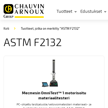
Tuotteet
Edustukset
Koti
Tuotteet, jotka on merkitty "ASTM F2132"
ASTM F2132
Mecmesin OmniTest™ 1 motorisoitu
materiaalitesteri
PC-ohjattu testijalusta/vetovoimatesteri materiaali- ja