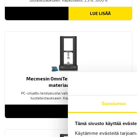
tuotetestaukseen. Kapasiteetit: 2,5 N...1000 N
LUE LISÄÄ
Mecmesin OmniTest™ 25 motorisoitu
materiaalitesteri
PC-ohjattu testijalusta/vetovoimatesteri materiaali- ja
tuotetestaukseen. Kapasiteetit: 2,5 N...25 kN
Suostumus
LUE LISÄÄ
Tämä sivusto käyttää eväste
Käytämme evästeitä tarjoama