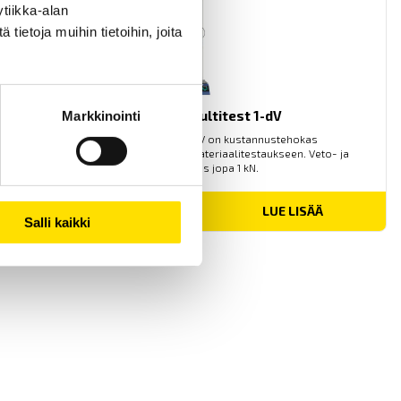
tiikka-alan
ietoja muihin tietoihin, joita
Mecmesin Multitest 1-dV
Markkinointi
Mecmesin Multitest 1-dV on kustannustehokas
testijalusta/vetokoetesteri materiaalitestaukseen. Veto- ja
puristustestaus jopa 1 kN.
LUE LISÄÄ
Salli kaikki