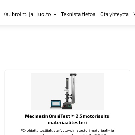
Kalibrointi ja Huolto
Teknistä tietoa
Ota yhteyttä
Mecmesin OmniTest™ 2,5 motorisoitu
materiaalitesteri
PC-ohjattu testijalusta/vetovoimatesteri materiaali- ja