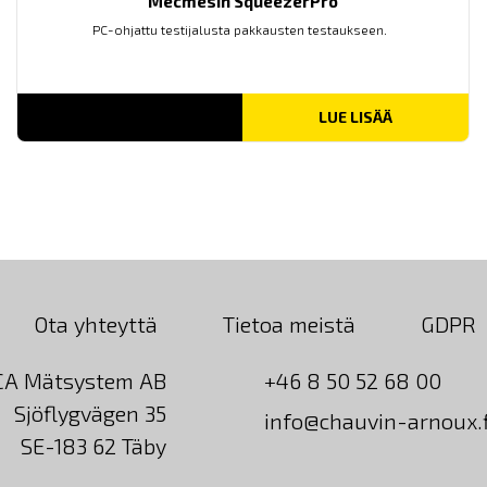
Mecmesin SqueezerPro
PC-ohjattu testijalusta pakkausten testaukseen.
LUE LISÄÄ
Ota yhteyttä
Tietoa meistä
GDPR
CA Mätsystem AB
+46 8 50 52 68 00
Sjöflygvägen 35
info@chauvin-arnoux.f
SE-183 62 Täby