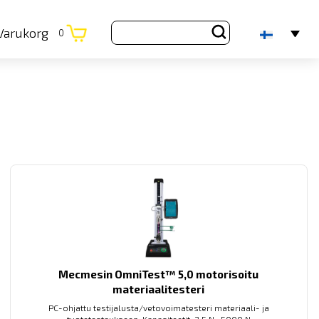
Varukorg
0
Mecmesin OmniTest™ 5,0 motorisoitu
materiaalitesteri
PC-ohjattu testijalusta/vetovoimatesteri materiaali- ja