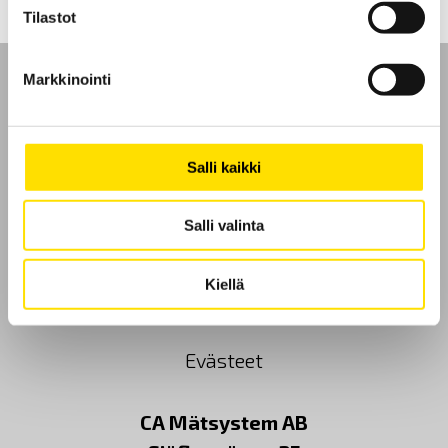
Tilastot
Markkinointi
Etusivu
Salli kaikki
Ota yhteyttä
Salli valinta
Tietoa meistä
Kiellä
GDPR
Evästeet
CA Mätsystem AB