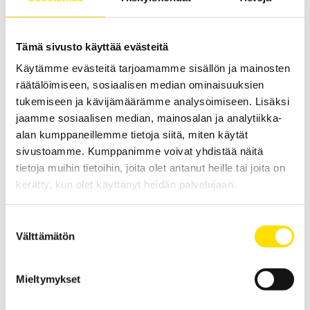
LUE LISÄÄ
Tämä sivusto käyttää evästeitä
Käytämme evästeitä tarjoamamme sisällön ja mainosten
räätälöimiseen, sosiaalisen median ominaisuuksien
tukemiseen ja kävijämäärämme analysoimiseen. Lisäksi
jaamme sosiaalisen median, mainosalan ja analytiikka-
alan kumppaneillemme tietoja siitä, miten käytät
sivustoamme. Kumppanimme voivat yhdistää näitä
tietoja muihin tietoihin, joita olet antanut heille tai joita on
F205, F407 & F607 Monitoimipihtimittarit AC/DC
kerätty, kun olet käyttänyt heidän palvelujaan.
loggeritoiminnolla
Monitoimipihtimittarit tasa- ja vaihtovirta TRMS mittauksiin. Mittaa
myös jännitettä, jatkuvuutta, käynnistysvirtoja sekä teho- ja
Suostumuksen
yliaaltoarvoja. Käytännöllinen loggeritoiminto sekä Bluetooth-
Välttämätön
valinta
kommunikointi.
LUE LISÄÄ
Mieltymykset