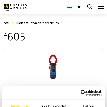
Koti
Tuotteet, jotka on merkitty "f605"
f605
F406 ja F606 Aurinkopaneelipihtimittarit TRMS 1200
Vac/1700 Vdc ja tehon mittaus
Monitoimipihtimittarit tasa- ja vaihtovirta TRMS mittauksiin. Mittaa
myös jännitettä jopa 1200 Vac ja 1700 vdc, jatkuvuutta,
käynnistysvirtoja, tehoarvoja sekä THD:n.
Suostumus
Yksityiskohdat
Tietoja