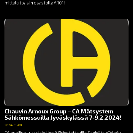
mittalaitteisiin osastolle A 101!
Chauvin Arnoux Group – CA Mätsystem
Sähkömessuilla Jyväskylässä 7-9.2.2024!
2024-01-09
CA osallistuu Jyväskylässä järjestettäville SähköValoTeleAv -