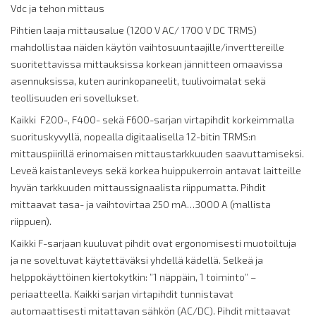
Vdc ja tehon mittaus
Pihtien laaja mittausalue (1200 V AC/ 1700 V DC TRMS)
mahdollistaa näiden käytön vaihtosuuntaajille/inverttereille
suoritettavissa mittauksissa korkean jännitteen omaavissa
asennuksissa, kuten aurinkopaneelit, tuulivoimalat sekä
teollisuuden eri sovellukset.
Kaikki F200-, F400- sekä F600-sarjan virtapihdit korkeimmalla
suorituskyvyllä, nopealla digitaalisella 12-bitin TRMS:n
mittauspiirillä erinomaisen mittaustarkkuuden saavuttamiseksi.
Leveä kaistanleveys sekä korkea huippukerroin antavat laitteille
hyvän tarkkuuden mittaussignaalista riippumatta. Pihdit
mittaavat tasa- ja vaihtovirtaa 250 mA…3000 A (mallista
riippuen).
Kaikki F-sarjaan kuuluvat pihdit ovat ergonomisesti muotoiltuja
ja ne soveltuvat käytettäväksi yhdellä kädellä. Selkeä ja
helppokäyttöinen kiertokytkin: ”1 näppäin, 1 toiminto” –
periaatteella. Kaikki sarjan virtapihdit tunnistavat
automaattisesti mitattavan sähkön (AC/DC). Pihdit mittaavat