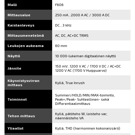
Malli
F606
Mittausalue
250 mA...2000 A AC / 3000 A DC
Kaistanleveys
DC...3 kHz
Mittausmenetelmä
AC, DC, AC+DC TRMS
Leukojen aukeama
60 mm
Näyttö
10 000-lukeman digitaalinen näyttö
150 mV...1200 V AC / 1700 V DC / AC+DC
Jännite
1200 V AC (1700 V Huippuarvo)
Käynnistysvirran
Kyllä, True Inrush
mittaus
Summeri/HOLD/MIN/MAX-toiminto,
Toiminnot
Peak+/Peak- Suhteellinen- sekä
Differentiaalimittaus
Kyllä, pätöteho W, loisteho var,
Tehon mittaus
näennäisteho VA
Yliaallot
Kyllä, THD (harmoninen kokonaissärö)