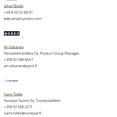
Johan Bodin
+46 8 50 52 68 01
jb@camatsystem.com
Ari Vahanen
Yleiselektroniikka Oy, Product Group Manager
+358 50 598 6647
ari.vahanen@yeint.fi
Sami Tolkki
Sonepar Suomi Oy, Tuotepäällikkö
+358 50 568 2271
sami.tolkki@sonepar.fi