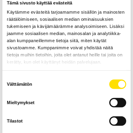
F205, F407 & F607 Monitoimipihtimittarit AC/DC
Tämä sivusto käyttää evästeitä
loggeritoiminnolla
Käytämme evästeitä tarjoamamme sisällön ja mainosten
Monitoimipihtimittarit tasa- ja vaihtovirta TRMS mittauksiin. Mittaa
räätälöimiseen, sosiaalisen median ominaisuuksien
myös jännitettä, jatkuvuutta, käynnistysvirtoja sekä teho- ja
yliaaltoarvoja. Käytännöllinen loggeritoiminto sekä Bluetooth-
tukemiseen ja kävijämäärämme analysoimiseen. Lisäksi
kommunikointi.
jaamme sosiaalisen median, mainosalan ja analytiikka-
alan kumppaneillemme tietoja siitä, miten käytät
LUE LISÄÄ
sivustoamme. Kumppanimme voivat yhdistää näitä
tietoja muihin tietoihin, joita olet antanut heille tai joita on
kerätty, kun olet käyttänyt heidän palvelujaan.
Liittyvät tuotteet
Suostumuksen
Välttämätön
valinta
Mieltymykset
Tilastot
MiniFlex MA200 virtapihdit BNC-liitännällä
MiniFLEX mittaa vaihtovirran välillä 500 mA...3 kA, 1 MHz:n