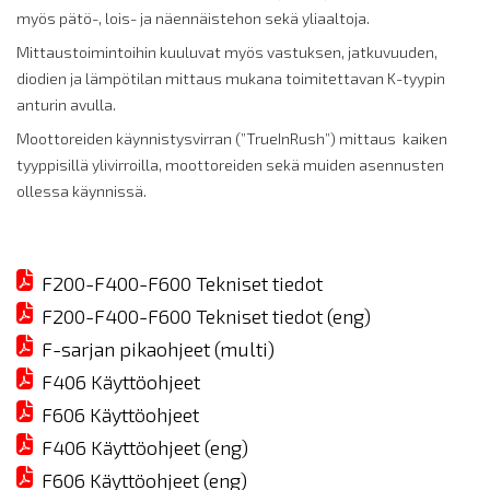
myös pätö-, lois- ja näennäistehon sekä yliaaltoja.
Mittaustoimintoihin kuuluvat myös vastuksen, jatkuvuuden,
diodien ja lämpötilan mittaus mukana toimitettavan K-tyypin
anturin avulla.
Moottoreiden käynnistysvirran (”TrueInRush”) mittaus kaiken
tyyppisillä ylivirroilla, moottoreiden sekä muiden asennusten
ollessa käynnissä.
F200-F400-F600 Tekniset tiedot
F200-F400-F600 Tekniset tiedot (eng)
F-sarjan pikaohjeet (multi)
F406 Käyttöohjeet
F606 Käyttöohjeet
F406 Käyttöohjeet (eng)
F606 Käyttöohjeet (eng)