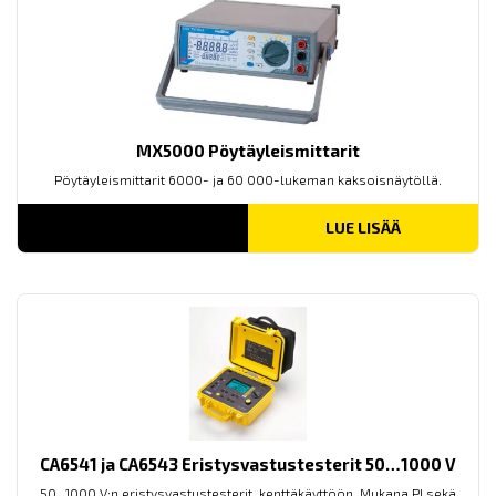
MX5000 Pöytäyleismittarit
Pöytäyleismittarit 6000- ja 60 000-lukeman kaksoisnäytöllä.
LUE LISÄÄ
CA6541 ja CA6543 Eristysvastustesterit 50…1000 V
50...1000 V:n eristysvastustesterit kenttäkäyttöön. Mukana PI sekä