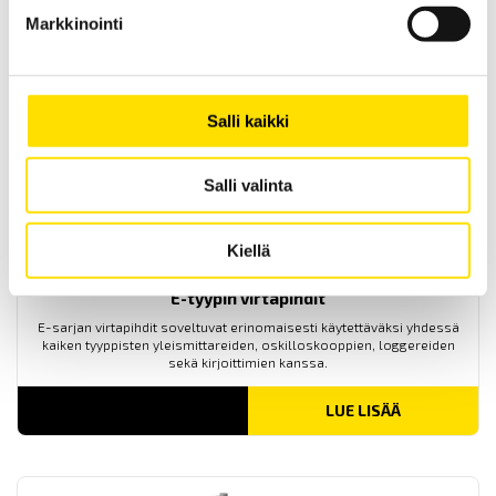
kaistanleveydellä sekä 0-3 V:n ulostulosignaalilla.
Markkinointi
LUE LISÄÄ
Salli kaikki
Salli valinta
Kiellä
E-tyypin virtapihdit
E-sarjan virtapihdit soveltuvat erinomaisesti käytettäväksi yhdessä
kaiken tyyppisten yleismittareiden, oskilloskooppien, loggereiden
sekä kirjoittimien kanssa.
LUE LISÄÄ