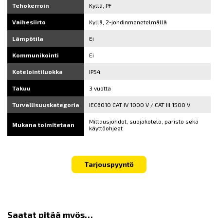
Tehokerroin
Kyllä, PF
Vaihesiirto
Kyllä, 2-johdinmenetelmällä
Lämpötila
Ei
Kommunikointi
Ei
Kotelointiluokka
IP54
Takuu
3 vuotta
Turvallisuuskategoria
IEC6010 CAT IV 1000 V / CAT III 1500 V
Mittausjohdot, suojakotelo, paristo sekä
Mukana toimitetaan
käyttöohjeet
Tarjouspyyntö
Saatat pitää myös…