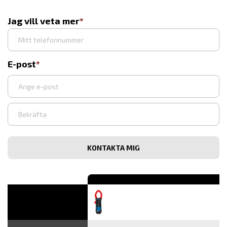
Jag vill veta mer
E-post
Syötä
sähköpostiosoite
Vahvista
sähköpostiosoite