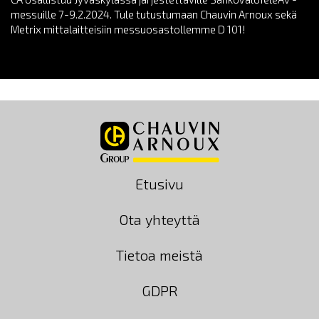
messuille 7-9.2.2024. Tule tutustumaan Chauvin Arnoux sekä
Metrix mittalaitteisiin messuosastollemme D 101!
Etusivu
Ota yhteyttä
Tietoa meistä
GDPR