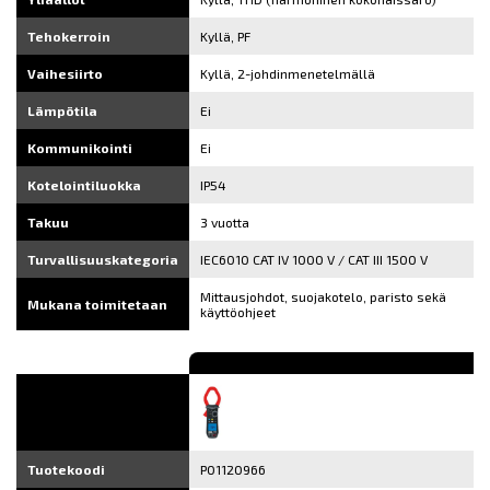
Tehokerroin
Kyllä, PF
Vaihesiirto
Kyllä, 2-johdinmenetelmällä
Lämpötila
Ei
Kommunikointi
Ei
Kotelointiluokka
IP54
Takuu
3 vuotta
Turvallisuuskategoria
IEC6010 CAT IV 1000 V / CAT III 1500 V
Mittausjohdot, suojakotelo, paristo sekä
Mukana toimitetaan
käyttöohjeet
Tuotekoodi
P01120966