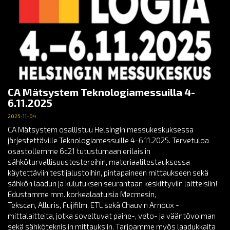
CA Mätsystem Teknologiamessuilla 4-
6.11.2025
2025-11-04
CA Mätsystem osallistuu Helsingin messukeskuksessa
järjestettäville Teknologiamessuille 4-6.11.2025. Tervetuloa
osastollemme 6c21 tutustumaan erilaisiin
sähköturvallisuustestereihin, materiaalitestauksessa
käytettäviin testijalustoihin, pintapaineen mittaukseen sekä
sähkön laadun ja kulutuksen seurantaan keskittyviin laitteisiin!
Edustamme mm. korkealaatuisia Mecmesin,
Tekscan, Alluris, Fujifilm, ETL sekä Chauvin Arnoux -
mittalaitteita, jotka soveltuvat paine-, veto- ja vääntövoiman
sekä sähköteknisiin mittauksiin. Tarjoamme myös laadukkaita