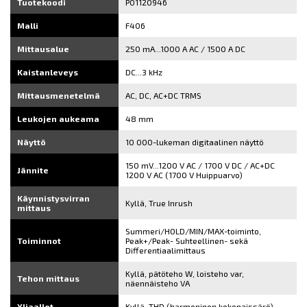
Tuotekoodi
P01120946
Malli
F406
Mittausalue
250 mA...1000 A AC / 1500 A DC
Kaistanleveys
DC...3 kHz
Mittausmenetelmä
AC, DC, AC+DC TRMS
Leukojen aukeama
48 mm
Näyttö
10 000-lukeman digitaalinen näyttö
150 mV...1200 V AC / 1700 V DC / AC+DC
Jännite
1200 V AC (1700 V Huippuarvo)
Käynnistysvirran
Kyllä, True Inrush
mittaus
Summeri/HOLD/MIN/MAX-toiminto,
Toiminnot
Peak+/Peak- Suhteellinen- sekä
Differentiaalimittaus
Kyllä, pätöteho W, loisteho var,
Tehon mittaus
näennäisteho VA
Yliaallot
Kyllä, THD (harmoninen kokonaissärö)