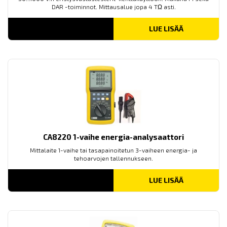
DAR -toiminnot. Mittausalue jopa 4 TΩ asti.
LUE LISÄÄ
CA8220 1-vaihe energia-analysaattori
Mittalaite 1-vaihe tai tasapainoitetun 3-vaiheen energia- ja
tehoarvojen tallennukseen.
LUE LISÄÄ