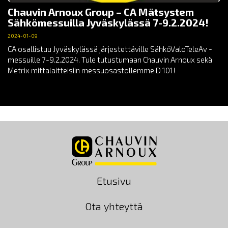
Chauvin Arnoux Group – CA Mätsystem
Sähkömessuilla Jyväskylässä 7-9.2.2024!
2024-01-09
CA osallistuu Jyväskylässä järjestettäville SähköValoTeleAv -
messuille 7-9.2.2024. Tule tutustumaan Chauvin Arnoux sekä
Metrix mittalaitteisiin messuosastollemme D 101!
Etusivu
Ota yhteyttä