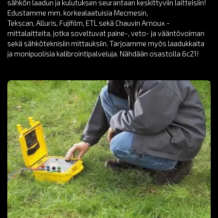
sähkön laadun ja kulutuksen seurantaan keskittyviin laitteisiin!
Edustamme mm. korkealaatuisia Mecmesin,
Tekscan, Alluris, Fujifilm, ETL sekä Chauvin Arnoux -
mittalaitteita, jotka soveltuvat paine-, veto- ja vääntövoiman
sekä sähköteknisiin mittauksiin. Tarjoamme myös laadukkaita
ja monipuolisia kalibrointipalveluja. Nähdään osastolla 6c21!