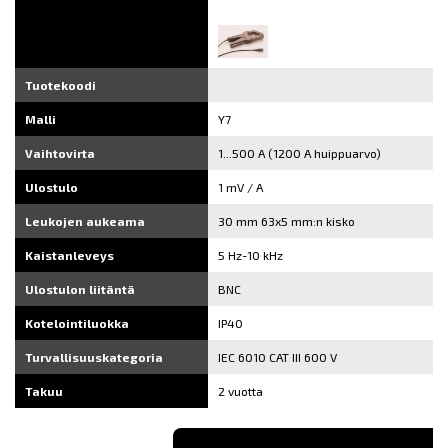
Tuotekoodi
Malli
Y7
Vaihtovirta
1...500 A (1200 A huippuarvo)
Ulostulo
1 mV / A
Leukojen aukeama
30 mm 63x5 mm:n kisko
Kaistanleveys
5 Hz-10 kHz
Ulostulon liitäntä
BNC
Kotelointiluokka
IP40
Turvallisuuskategoria
IEC 6010 CAT III 600 V
Takuu
2 vuotta