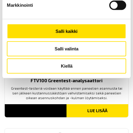
sekä viitemaadoitusten kunnossapitomittauksiin.
Markkinointi
LUE LISÄÄ
Salli kaikki
Salli valinta
Kiellä
FTV100 Greentest-analysaattori
Greentest-testeriä voidaan käyttää ennen paneelien asennusta tai
sen jälkeen kustannussäästöjen vahvistamiseksi sekä paneelien
oikean asennuskohdan ja -kulman löytämiseksi.
LUE LISÄÄ