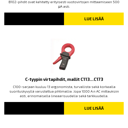
B102-pihdit ovat kehitetty erityisesti vuotovirtojen mittaamiseen 500
μA asti.
LUE LISÄÄ
C-tyypin virtapihdit, mallit C113…C173
C100-sarjaan kuuluu 13 ergonomista, turvallista sekä korkealla
suorituskyvyllä varustettua pihtimallia. Jopa 1000 A:n AC mittauksiin
asti, erinomaisella lineaarisuudella sekä tarkkuudella.
LUE LISÄÄ