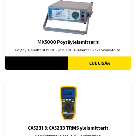
MX5000 Pöytäyleismittarit
Pöytäyleismittarit 6000- ja 60 000-lukeman kaksoisnäytöllä.
LUE LISÄÄ
CA5231 & CA5233 TRMS yleismittarit
Kompaktinkokoiset TRMS yleismittarit.