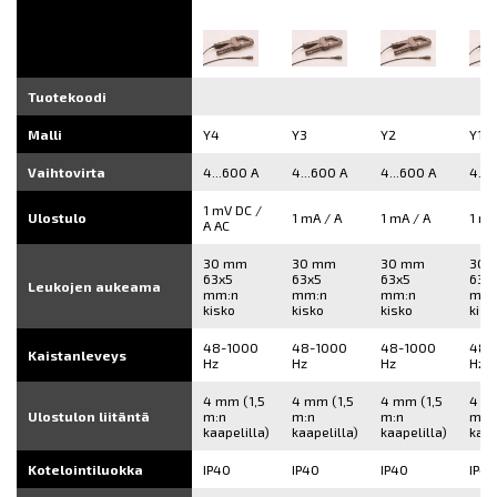
Tuotekoodi
Malli
Y4
Y3
Y2
Y1
Vaihtovirta
4...600 A
4...600 A
4...600 A
4...
1 mV DC /
Ulostulo
1 mA / A
1 mA / A
1 mA
A AC
30 mm
30 mm
30 mm
30 
63x5
63x5
63x5
63x
Leukojen aukeama
mm:n
mm:n
mm:n
mm:
kisko
kisko
kisko
kisk
48-1000
48-1000
48-1000
48-
Kaistanleveys
Hz
Hz
Hz
Hz
4 mm (1,5
4 mm (1,5
4 mm (1,5
4 mm
Ulostulon liitäntä
m:n
m:n
m:n
m:n
kaapelilla)
kaapelilla)
kaapelilla)
kaap
Kotelointiluokka
IP40
IP40
IP40
IP40