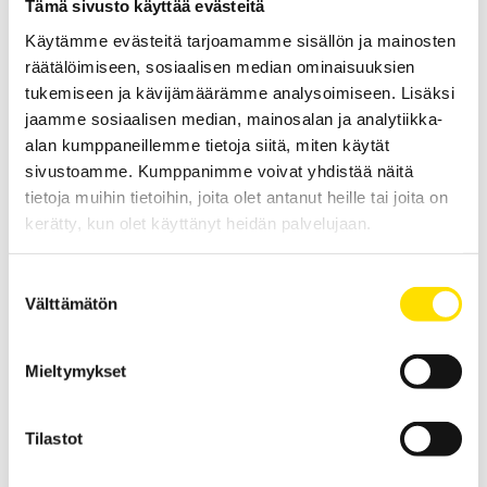
Tämä sivusto käyttää evästeitä
D-tyypin virtapihdit
Tämän sarjan virtapihdit soveltuvat käytettäväksi erittäin korkeiden
Käytämme evästeitä tarjoamamme sisällön ja mainosten
AC-virtojen mittaamiseen. Pihtien vähäinen vaihesiirto sekä laaja
räätälöimiseen, sosiaalisen median ominaisuuksien
taajuusalue takaa korkean mittaustarkkuuden.
tukemiseen ja kävijämäärämme analysoimiseen. Lisäksi
LUE LISÄÄ
jaamme sosiaalisen median, mainosalan ja analytiikka-
alan kumppaneillemme tietoja siitä, miten käytät
sivustoamme. Kumppanimme voivat yhdistää näitä
tietoja muihin tietoihin, joita olet antanut heille tai joita on
Liittyvät tuotteet
kerätty, kun olet käyttänyt heidän palvelujaan.
Suostumuksen
Välttämätön
valinta
Mieltymykset
CA6460 & CA6462 Maadoitusvastus- ja maaperän
Tilastot
resistiivisyysmittarit
Helppokäyttöiset, yhden näppäimen omaavat
maadoitusvastustesterit maadoitusjärjestelmien käyttöönotto-