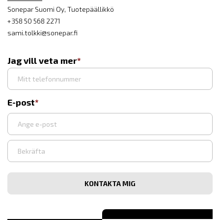
Sonepar Suomi Oy, Tuotepäällikkö
+358 50 568 2271
sami.tolkki@sonepar.fi
Jag vill veta mer
E-post
Syötä
sähköpostiosoite
Vahvista
sähköpostiosoite