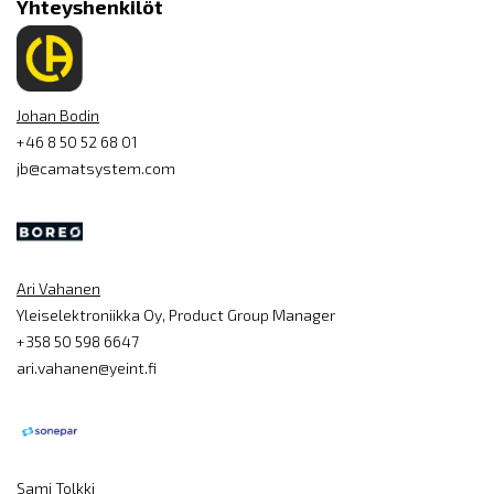
Yhteyshenkilöt
Johan Bodin
+46 8 50 52 68 01
jb@camatsystem.com
Ari Vahanen
Yleiselektroniikka Oy, Product Group Manager
+358 50 598 6647
ari.vahanen@yeint.fi
Sami Tolkki