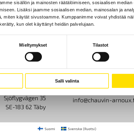
mme sisällön ja mainosten räätälöimiseen, sosiaalisen median
etupaneelissa sijaitsevien näppäinten avulla.
iseen. Lisäksi jaamme sosiaalisen median, mainosalan ja analy
LUE LISÄÄ
, miten käytät sivustoamme. Kumppanimme voivat yhdistää näitä t
n kerätty, kun olet käyttänyt heidän palvelujaan.
Mieltymykset
Tilastot
Ota yhteyttä
Tietoa meistä
GDPR
Salli valinta
CA Mätsystem AB
+46 8 50 52 68 00
Sjöflygvägen 35
info@chauvin-arnoux.f
SE-183 62 Täby
Suomi
Svenska
(
Ruotsi
)