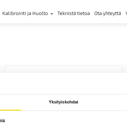
Kalibrointi ja Huolto
Teknistä tietoa
Ota yhteyttä
Yksityiskohdat
ETL Korkeajännitetesteri AC UH36
ETL Korkeajännitetesteri AC UH36 on erittäin kompakti, tehokas ja
itä
innovatiivinen korkeajännitetesteri. Kaikki arvot ovat helposti
asetettavissa RS232-yhteyden kautta tai manuaalisesti laitteen