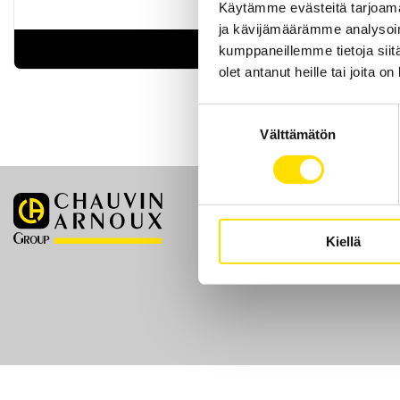
Käytämme evästeitä tarjoama
ja kävijämäärämme analysoim
LUE LISÄÄ
kumppaneillemme tietoja siitä
olet antanut heille tai joita o
Suostumuksen
Välttämätön
valinta
Etusivu
Kiellä