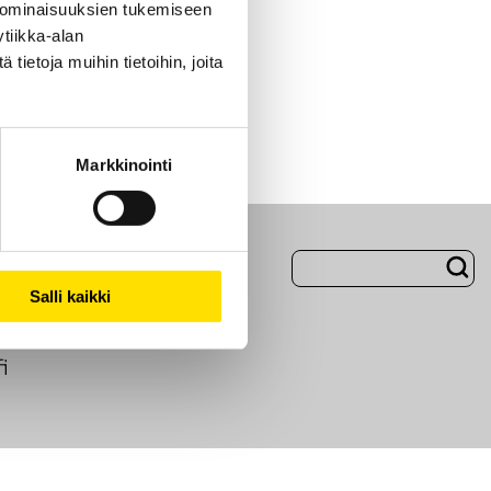
 ominaisuuksien tukemiseen
tiikka-alan
ietoja muihin tietoihin, joita
Markkinointi
Evästeet
Salli kaikki
i