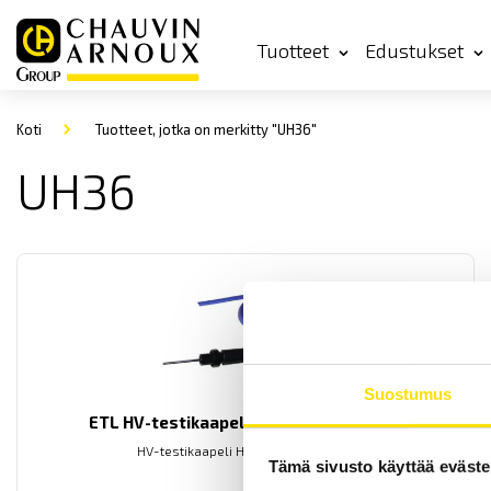
Tuotteet
Edustukset
Koti
Tuotteet, jotka on merkitty "UH36"
UH36
Suostumus
ETL HV-testikaapeli HVP06C-liittimellä
HV-testikaapeli HVP06C-liittimellä.
Tämä sivusto käyttää eväste