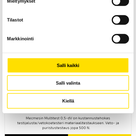
Mieltymykset
Mecmesin OmniTest™ 10 motoriserad
materialprovare
Tilastot
PC styrd provställ/dragprovare för material och produktprovning
från Mecmesin med kapaciteter från 2,5 N upp till 10 kN
Markkinointi
LUE LISÄÄ
Salli kaikki
Salli valinta
Kiellä
Mecmesin Multitest 0,5-dV
Mecmesin Multitest 0,5-dV on kustannustehokas
testijalusta/vetokoetesteri materiaalitestaukseen. Veto- ja
puristustestaus jopa 500 N.