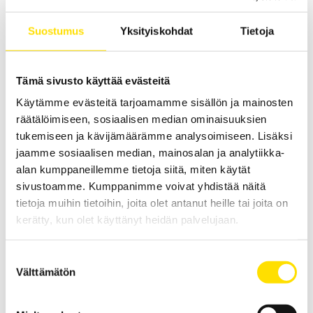
Suostumus
Yksityiskohdat
Tietoja
Tämä sivusto käyttää evästeitä
Käytämme evästeitä tarjoamamme sisällön ja mainosten
Mecmesin OmniTest™ 7,5 motorisoitu
räätälöimiseen, sosiaalisen median ominaisuuksien
materiaalitesteri
tukemiseen ja kävijämäärämme analysoimiseen. Lisäksi
jaamme sosiaalisen median, mainosalan ja analytiikka-
PC-ohjattu testijalusta/vetovoimatesteri materiaali- ja
tuotetestaukseen. Kapasiteetit: 2,5 N...7500 N
alan kumppaneillemme tietoja siitä, miten käytät
sivustoamme. Kumppanimme voivat yhdistää näitä
LUE LISÄÄ
tietoja muihin tietoihin, joita olet antanut heille tai joita on
kerätty, kun olet käyttänyt heidän palvelujaan.
Suostumuksen
Välttämätön
valinta