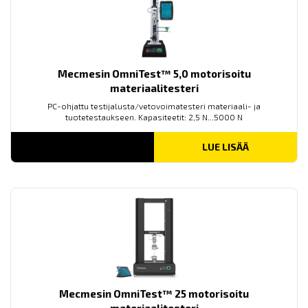
Mecmesin OmniTest™ 5,0 motorisoitu
materiaalitesteri
PC-ohjattu testijalusta/vetovoimatesteri materiaali- ja
tuotetestaukseen. Kapasiteetit: 2,5 N...5000 N
LUE LISÄÄ
Mecmesin OmniTest™ 25 motorisoitu
materiaalitesteri