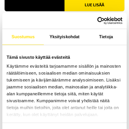
LUE LISÄÄ
Suostumus
Yksityiskohdat
Tietoja
Tämä sivusto käyttää evästeitä
Käytämme evästeitä tarjoamamme sisällön ja mainosten
Mecmesin Multitest 1-dV
räätälöimiseen, sosiaalisen median ominaisuuksien
Mecmesin Multitest 1-dV on kustannustehokas
testijalusta/vetokoetesteri materiaalitestaukseen. Veto- ja
tukemiseen ja kävijämäärämme analysoimiseen. Lisäksi
puristustestaus jopa 1 kN.
jaamme sosiaalisen median, mainosalan ja analytiikka-
alan kumppaneillemme tietoja siitä, miten käytät
LUE LISÄÄ
sivustoamme. Kumppanimme voivat yhdistää näitä
tietoja muihin tietoihin, joita olet antanut heille tai joita on
kerätty, kun olet käyttänyt heidän palvelujaan.