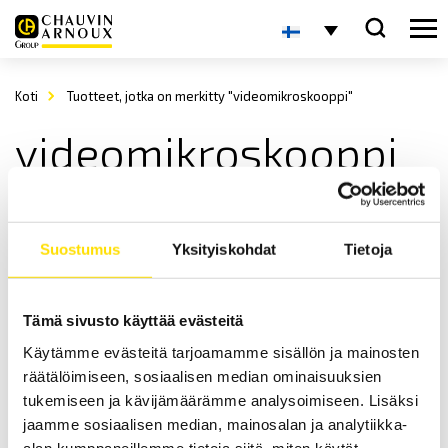
Koti
Tuotteet, jotka on merkitty "videomikroskooppi"
videomikroskooppi
Suostumus
Yksityiskohdat
Tietoja
Tämä sivusto käyttää evästeitä
Käytämme evästeitä tarjoamamme sisällön ja mainosten
KERN OIV 3 Videomikroskooppi
räätälöimiseen, sosiaalisen median ominaisuuksien
KERN OIV 345 videomikroskooppi, Putki 1920 x 1080 HD (5 MP),
tukemiseen ja kävijämäärämme analysoimiseen. Lisäksi
Objektiivi ,7 x -4,5 x Optinen -17-110 x Digitaalinen
jaamme sosiaalisen median, mainosalan ja analytiikka-
Price
alan kumppaneillemme tietoja siitä, miten käytät