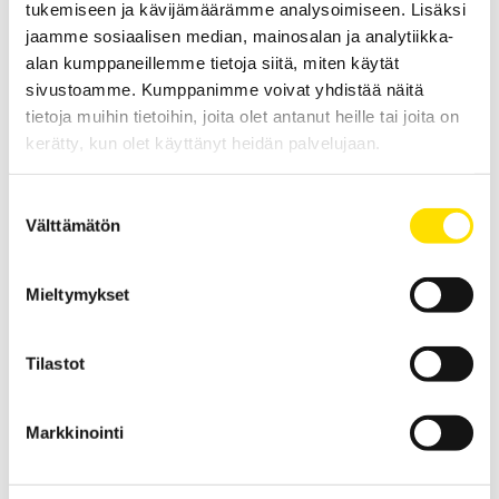
tukemiseen ja kävijämäärämme analysoimiseen. Lisäksi
jaamme sosiaalisen median, mainosalan ja analytiikka-
alan kumppaneillemme tietoja siitä, miten käytät
sivustoamme. Kumppanimme voivat yhdistää näitä
tietoja muihin tietoihin, joita olet antanut heille tai joita on
kerätty, kun olet käyttänyt heidän palvelujaan.
CA8345 A-luokan 3-vaihe energia-analysaattori
Suostumuksen
A-luokan 61000-4-30 ed 3 energia-analysaattori
Välttämätön
valinta
sisäänrakennetulla GPS-toiminnolla kokonaisvaltaiseen
sähköverkon analysointiin. AC+DC TRMS-mittaus käynnistysvirran ja
transienttien mittaukseen sekä energian analysointiin 5:llä jännite-
ja 4:llä virtatulolla. Käytettävissä suomenkieliset valikot ja VNC-
Mieltymykset
toiminto kauko-ohjaukseen netin kautta. Joustava muistin hallinta.
LUE LISÄÄ
Tilastot
Markkinointi