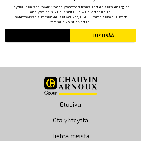
Täydellinen sähköverkkoanalysaattori transienttien sekä energian
analysointiin 5:llä jännite- ja 4:llä virtatulolla.
Käytettävissä suomenkieliset valikot, USB-liitäntä sekä SD-kortti
kommunikointia varten.
LUE LISÄÄ
Etusivu
Ota yhteyttä
Tietoa meistä