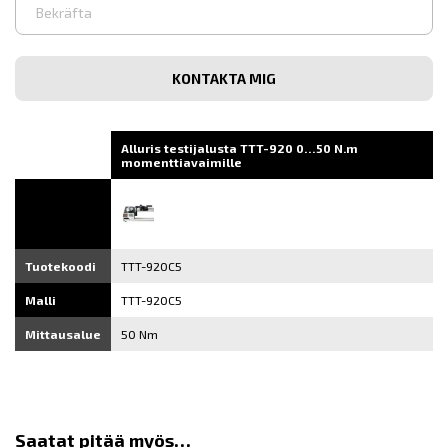
Syötä
sähköpostiosoite
Vahvista
sähköpostiosoite
Alluris testijalusta TTT-920 0…50 N.m
momenttiavaimille
Tuotekoodi
TTT-920C5
Malli
TTT-920C5
Mittausalue
50 Nm
Saatat pitää myös…