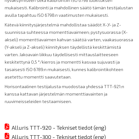
hyväksymiseen sekä kalibrointiin ISO 6798 luokituksen
mukaisesti. Kalibrointi ja mahdollinen säätö tämän testijalustan
avulla tapahtuu ISO 6798:n vaatimusten mukaisesti.
Kätevä kiinnitysjärjestelmä mahdollistaa säädöt X-,Y- ja Z-
suunnissa suhteessa momenttiavaimeen; pystysuorassa (X-
akseli) momenttiavaimen kahvan säätöä varten, vaakasuorassa
(Y-akseli ja Z-akseli) kiinnityksen täydellistä keskittämistä
varten. Jakoavain liikkuu täydellisesti mittauslaitteeseen
keskitettynä 0,5 °/kierros ja momentti kasvaa sujuvasti ja
tasaisesti ISO 6789:n mukaisesti, kunnes kalibrointikohteen
asetettu momentti saavutetaan.
Horisontaalinen testijalusta muodostaa yhdessä TTT-921:n
kanssa kattavan järjestelmän momenttiavainten ja
ruuvimeisseleiden testaamiseen.
Alluris TTT-920 - Tekniset tiedot (eng)
Alluris TTT-300 - Tekniset tiedot (eng)