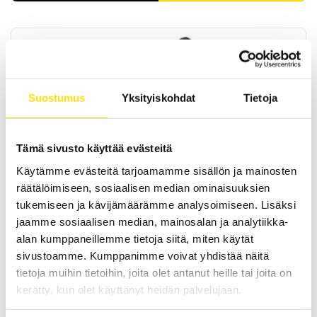
Suostumus
Yksityiskohdat
Tietoja
KERN Digitaalinen paksuusmittari TE
Tämä sivusto käyttää evästeitä
KERN / SAUTER TE paksuusmittari ulkoisella anturilla. Kapasiteetit
välillä [100 | 1250 μm ]
Käytämme evästeitä tarjoamamme sisällön ja mainosten
räätälöimiseen, sosiaalisen median ominaisuuksien
PRICE
410.00
€
–
520.00
€
LUE LISÄÄ
tukemiseen ja kävijämäärämme analysoimiseen. Lisäksi
RANGE:
410.00 €
jaamme sosiaalisen median, mainosalan ja analytiikka-
THROUGH
520.00 €
alan kumppaneillemme tietoja siitä, miten käytät
sivustoamme. Kumppanimme voivat yhdistää näitä
tietoja muihin tietoihin, joita olet antanut heille tai joita on
kerätty, kun olet käyttänyt heidän palvelujaan.