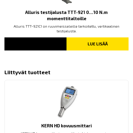
Alluris testijalusta TTT-921 0…10 N.m
momenttitaltoille
Alluris TTT-921C1 on ruuvimeisseleille tarkoitettu, vertikaalinen
testijalusta.
LUE LISÄÄ
Liittyvät tuotteet
KERN HD kovuusmittari