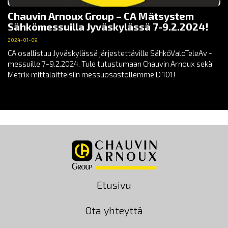
Chauvin Arnoux Group – CA Mätsystem
Sähkömessuilla Jyväskylässä 7-9.2.2024!
2024-01-09
CA osallistuu Jyväskylässä järjestettäville SähköValoTeleAv -
messuille 7-9.2.2024. Tule tutustumaan Chauvin Arnoux sekä
Metrix mittalaitteisiin messuosastollemme D 101!
Etusivu
Ota yhteyttä