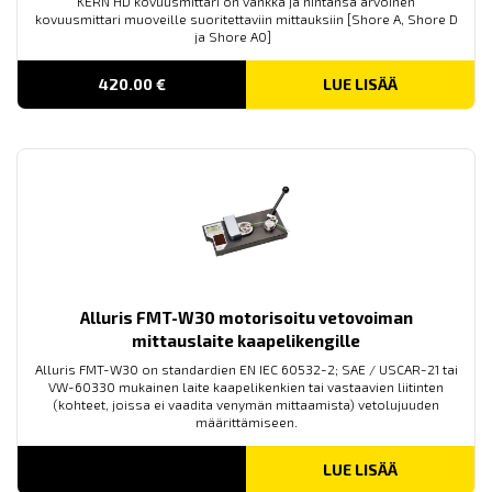
KERN HD kovuusmittari on vankka ja hintansa arvoinen
kovuusmittari muoveille suoritettaviin mittauksiin [Shore A, Shore D
ja Shore A0]
420.00
€
LUE LISÄÄ
Alluris FMT-W30 motorisoitu vetovoiman
mittauslaite kaapelikengille
Alluris FMT-W30 on standardien EN IEC 60532-2; SAE / USCAR-21 tai
VW-60330 mukainen laite kaapelikenkien tai vastaavien liitinten
(kohteet, joissa ei vaadita venymän mittaamista) vetolujuuden
määrittämiseen.
LUE LISÄÄ