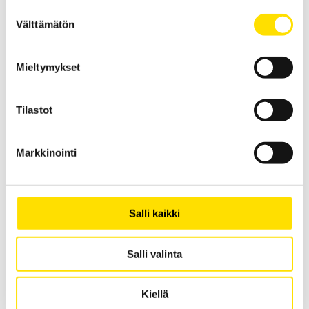
Suostumuksen
Välttämätön
valinta
NCTE 2000-sarja
NCTE 2000 -sarjan pyörivä momenttianturi, pyöreä akseli kiilaurilla.
Saatavilla useita eri maksimikapasiteetteja: 2,5 Nm, 5 Nm, 7,5 Nm,
Mieltymykset
17,5 Nm, 75 Nm, 175 Nm, 250 Nm ja 500 Nm
LUE LISÄÄ
Tilastot
Markkinointi
Salli kaikki
SAUTER TVP manuaalinen testijalusta
Salli valinta
Manuaalinen SAUTER testijalusta voiman mittaamiseen
Kiellä
PRICE
305.00
€
–
440.00
€
LUE LISÄÄ
RANGE: