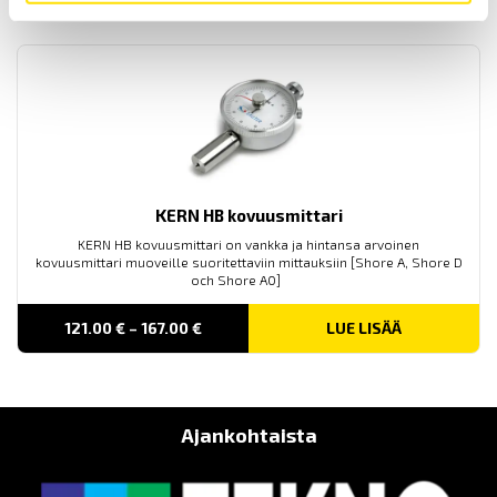
305.00 €
THROUGH
440.00 €
KERN HB kovuusmittari
KERN HB kovuusmittari on vankka ja hintansa arvoinen
kovuusmittari muoveille suoritettaviin mittauksiin [Shore A, Shore D
och Shore A0]
PRICE
121.00
€
–
167.00
€
LUE LISÄÄ
RANGE:
121.00 €
THROUGH
167.00 €
Ajankohtaista