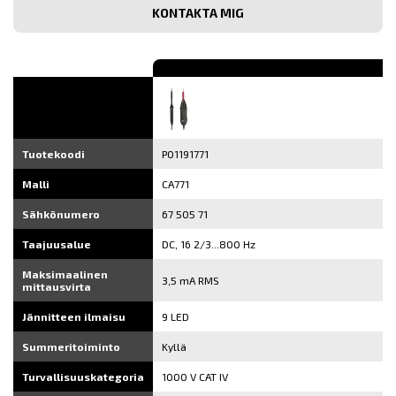
sähköpostiosoite
Tuotekoodi
P01191771
Malli
CA771
Sähkönumero
67 505 71
Taajuusalue
DC, 16 2/3...800 Hz
Maksimaalinen
3,5 mA RMS
mittausvirta
Jännitteen ilmaisu
9 LED
Summeritoiminto
Kyllä
Turvallisuuskategoria
1000 V CAT IV