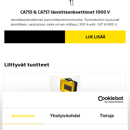
CA755 & CA757 Jännitteenkoettimet 1000 V
Jännitteenkoettimet yleismittaritoiminnoilla. Toimintoihin kuuluvat
jännitteen, vastuksen sekä virran mittaus 300 A asti. CAT III 600 V.
LUE LISÄÄ
Liittyvät tuotteet
Suostumus
Yksityiskohdat
Tietoja
CA6541 ja CA6543 Eristysvastustesterit 50…1000 V
50...1000 V:n eristysvastustesterit kenttäkäyttöön. Mukana PI sekä
DAR -toiminnot. Mittausalue jopa 4 TΩ asti.