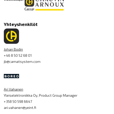
Yhteyshenkilöt
Johan Bodin
+46 8 50 52 68 01
jb@camatsystem.com
Ari Vahanen
Yleiselektroniikka Oy, Product Group Manager
+358 50 598 6647
ari.vahanen@yeint.fi