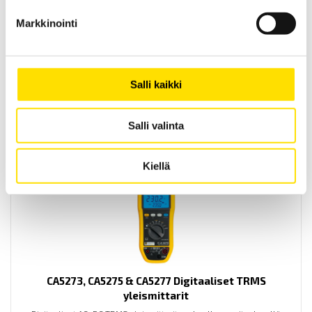
Markkinointi
DigiFlex-lenkkivirtapihdit
Salli kaikki
DigiFlex on pienikokoinen ja kätevä pihtimittari joustavalla
Rogowski-kelalla vaihtovirtamittauksiin.
Salli valinta
LUE LISÄÄ
Kiellä
CA5273, CA5275 & CA5277 Digitaaliset TRMS
yleismittarit