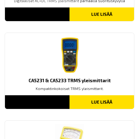
Digitaaliset AC+DC TRMS yleismittarit
parhaalla suorituskyvyllä
LUE LISÄÄ
CA5231 & CA5233 TRMS yleismittarit
Kompaktinkokoiset TRMS yleismittarit.
LUE LISÄÄ