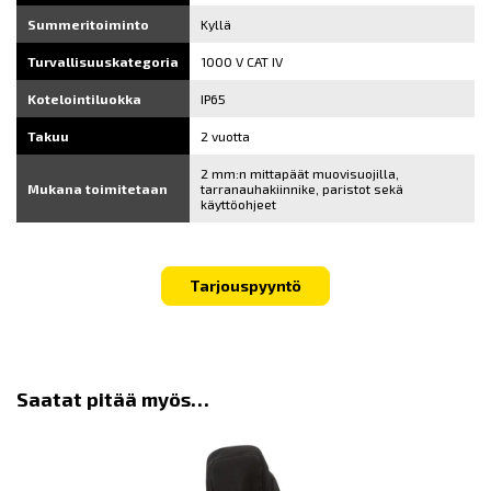
Summeritoiminto
Kyllä
Turvallisuuskategoria
1000 V CAT IV
Kotelointiluokka
IP65
Takuu
2 vuotta
2 mm:n mittapäät muovisuojilla,
Mukana toimitetaan
tarranauhakiinnike, paristot sekä
käyttöohjeet
Tarjouspyyntö
Saatat pitää myös…