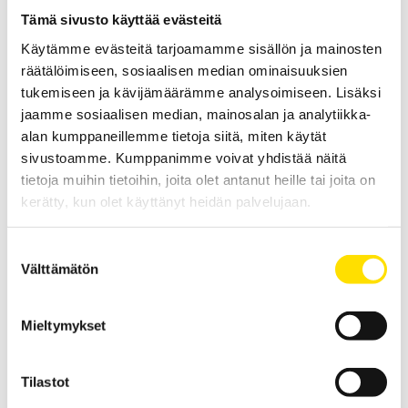
Tämä sivusto käyttää evästeitä
LUE LISÄÄ
Käytämme evästeitä tarjoamamme sisällön ja mainosten
räätälöimiseen, sosiaalisen median ominaisuuksien
tukemiseen ja kävijämäärämme analysoimiseen. Lisäksi
jaamme sosiaalisen median, mainosalan ja analytiikka-
alan kumppaneillemme tietoja siitä, miten käytät
sivustoamme. Kumppanimme voivat yhdistää näitä
tietoja muihin tietoihin, joita olet antanut heille tai joita on
kerätty, kun olet käyttänyt heidän palvelujaan.
F65 Vuotovirtapihti
Suostumuksen
F65 vuotovirtapihti vuotovirtojen mittaukseen sekä eristysvirheiden
Välttämätön
havaitsemiseen asennuksen ollessa käytössä.
valinta
LUE LISÄÄ
Mieltymykset
Tilastot