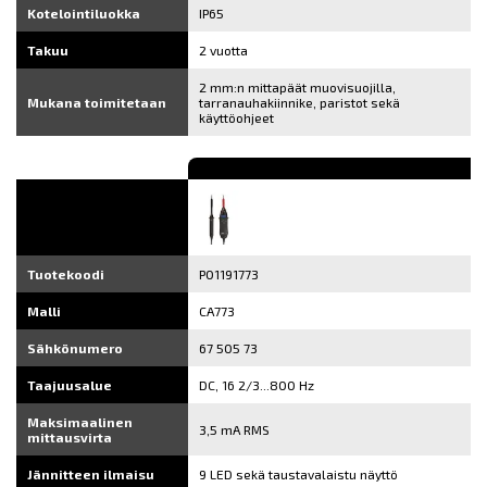
Kotelointiluokka
IP65
Takuu
2 vuotta
2 mm:n mittapäät muovisuojilla,
Mukana toimitetaan
tarranauhakiinnike, paristot sekä
käyttöohjeet
Tuotekoodi
P01191773
Malli
CA773
Sähkönumero
67 505 73
Taajuusalue
DC, 16 2/3...800 Hz
Maksimaalinen
3,5 mA RMS
mittausvirta
Jännitteen ilmaisu
9 LED sekä taustavalaistu näyttö