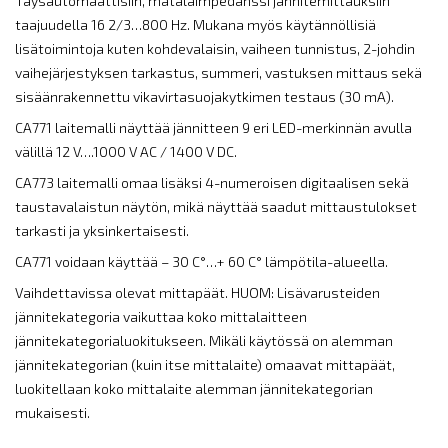
Täysautomaattisiin, matalaimpedanssi jännitemittauksiin
taajuudella 16 2/3…800 Hz. Mukana myös käytännöllisiä
lisätoimintoja kuten kohdevalaisin, vaiheen tunnistus, 2-johdin
vaihejärjestyksen tarkastus, summeri, vastuksen mittaus sekä
sisäänrakennettu vikavirtasuojakytkimen testaus (30 mA).
CA771 laitemalli näyttää jännitteen 9 eri LED-merkinnän avulla
välillä 12 V….1000 V AC / 1400 V DC.
CA773 laitemalli omaa lisäksi 4-numeroisen digitaalisen sekä
taustavalaistun näytön, mikä näyttää saadut mittaustulokset
tarkasti ja yksinkertaisesti.
CA771 voidaan käyttää – 30 C°…+ 60 C° lämpötila-alueella.
Vaihdettavissa olevat mittapäät. HUOM: Lisävarusteiden
jännitekategoria vaikuttaa koko mittalaitteen
jännitekategorialuokitukseen. Mikäli käytössä on alemman
jännitekategorian (kuin itse mittalaite) omaavat mittapäät,
luokitellaan koko mittalaite alemman jännitekategorian
mukaisesti.