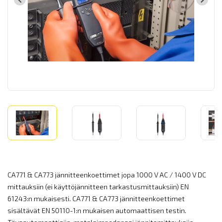
CA771 & CA773 jännitteenkoettimet jopa 1000 V AC / 1400 V DC
mittauksiin (ei käyttöjännitteen tarkastusmittauksiin) EN
61243:n mukaisesti. CA771 & CA773 jännitteenkoettimet
sisältävät EN 50110-1:n mukaisen automaattisen testin.