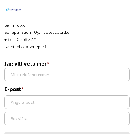
Sami Tolkki
Sonepar Suomi Oy, Tuotepäällikkö
+358 50 568 2271
sami.tolkki@sonepar.fi
Jag vill veta mer
E-post
Syötä
sähköpostiosoite
Vahvista