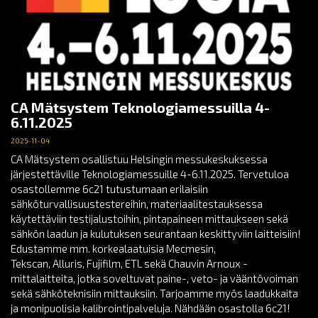
CA Mätsystem Teknologiamessuilla 4-
6.11.2025
2025-11-04
CA Mätsystem osallistuu Helsingin messukeskuksessa
järjestettäville Teknologiamessuille 4-6.11.2025. Tervetuloa
osastollemme 6c21 tutustumaan erilaisiin
sähköturvallisuustestereihin, materiaalitestauksessa
käytettäviin testijalustoihin, pintapaineen mittaukseen sekä
sähkön laadun ja kulutuksen seurantaan keskittyviin laitteisiin!
Edustamme mm. korkealaatuisia Mecmesin,
Tekscan, Alluris, Fujifilm, ETL sekä Chauvin Arnoux -
mittalaitteita, jotka soveltuvat paine-, veto- ja vääntövoiman
sekä sähköteknisiin mittauksiin. Tarjoamme myös laadukkaita
ja monipuolisia kalibrointipalveluja. Nähdään osastolla 6c21!