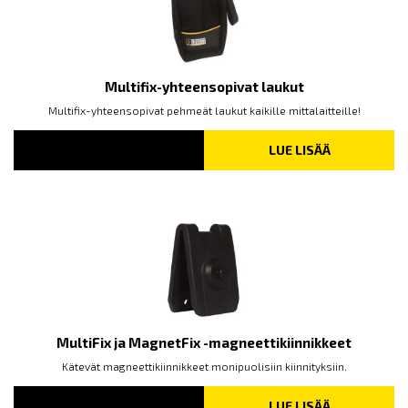
Multifix-yhteensopivat laukut
Multifix-yhteensopivat pehmeät laukut kaikille mittalaitteille!
LUE LISÄÄ
MultiFix ja MagnetFix -magneettikiinnikkeet
Kätevät magneettikiinnikkeet monipuolisiin kiinnityksiin.
LUE LISÄÄ