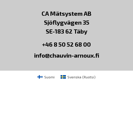
CA Mätsystem AB
Sjöflygvägen 35
SE-183 62 Täby
+46 8 50 52 68 00
info@chauvin-arnoux.fi
Suomi
Svenska
(
Ruotsi
)