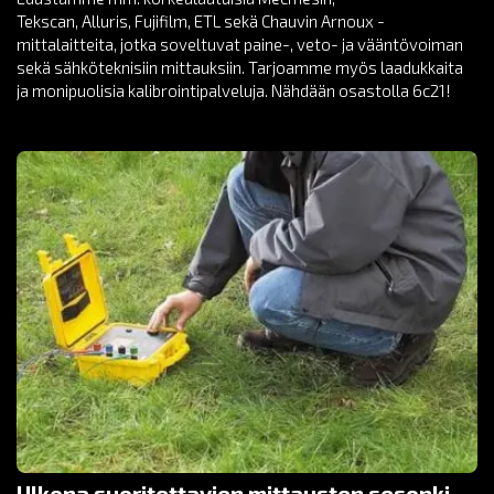
Tekscan, Alluris, Fujifilm, ETL sekä Chauvin Arnoux -
mittalaitteita, jotka soveltuvat paine-, veto- ja vääntövoiman
sekä sähköteknisiin mittauksiin. Tarjoamme myös laadukkaita
ja monipuolisia kalibrointipalveluja. Nähdään osastolla 6c21!
Ulkona suoritettavien mittausten sesonki