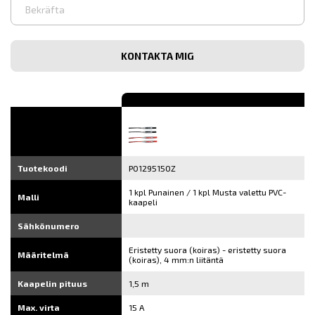
Syötä
sähköpostiosoite
Vahvista
sähköpostiosoite
Tuotekoodi
P01295150Z
1 kpl Punainen / 1 kpl Musta valettu PVC-
Malli
kaapeli
Sähkönumero
Eristetty suora (koiras) - eristetty suora
Määritelmä
(koiras), 4 mm:n liitäntä
Kaapelin pituus
1,5 m
Max. virta
15 A