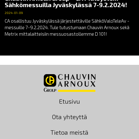
Sähkömessuilla Jyväskylässä 7-9.2.2024!
2024-01-09
CA osallistuu Jyväskylässä järjestettäville SähköValoTeleAv -
messuille 7-9.2.2024. Tule tutustumaan Chauvin Arnoux sekä
Metrix mittalaitteisiin messuosastollemme D 101!
Etusivu
Ota yhteyttä
Tietoa meistä