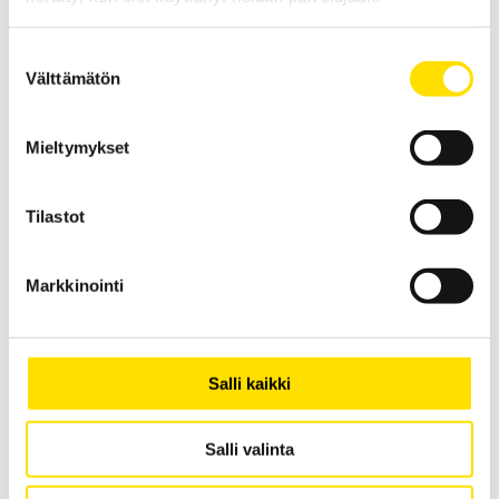
LUE LISÄÄ
Suostumuksen
Välttämätön
valinta
Mieltymykset
Tilastot
Silmukkavastuspihdit CA6416, CA6417 & CA6418
Markkinointi
Silmukkavastuspihdit maadoitusten määräaikaisiin
kunnosapitotarkastuksiin. Nämä mallit korvaavat seuraavat
mallit: CA6410, CA6411, CA6412, CA6413 sekä CA6415.
LUE LISÄÄ
Salli kaikki
Salli valinta