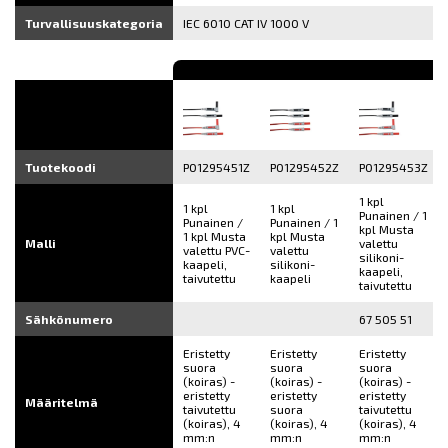
Turvallisuuskategoria
IEC 6010 CAT IV 1000 V
Tuotekoodi
P01295451Z
P01295452Z
P01295453Z
1 kpl
1 kpl
1 kpl
Punainen / 1
Punainen /
Punainen / 1
kpl Musta
1 kpl Musta
kpl Musta
Malli
valettu
valettu PVC-
valettu
silikoni-
kaapeli,
silikoni-
kaapeli,
taivutettu
kaapeli
taivutettu
Sähkönumero
67 505 51
Eristetty
Eristetty
Eristetty
suora
suora
suora
(koiras) -
(koiras) -
(koiras) -
eristetty
eristetty
eristetty
Määritelmä
taivutettu
suora
taivutettu
(koiras), 4
(koiras), 4
(koiras), 4
mm:n
mm:n
mm:n