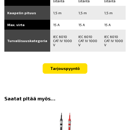
liitäntä
liitäntä
liitäntä
Kaapelin pituus
1,5 m
1,5 m
1,5 m
Max. virta
15 A
15 A
15 A
IEC 6010
IEC 6010
IEC 6010
Turvallisuuskategoria
CAT IV 1000
CAT IV 1000
CAT IV 1000
V
V
V
Tarjouspyyntö
Saatat pitää myös…