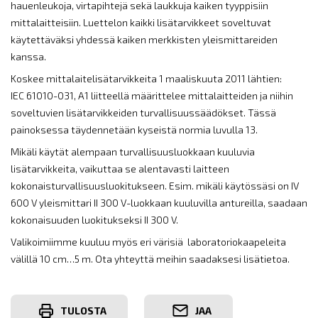
hauenleukoja, virtapihtejä sekä laukkuja kaiken tyyppisiin
mittalaitteisiin. Luettelon kaikki lisätarvikkeet soveltuvat
käytettäväksi yhdessä kaiken merkkisten yleismittareiden
kanssa.
Koskee mittalaitelisätarvikkeita 1 maaliskuuta 2011 lähtien:
IEC 61010-031, A1 liitteellä määrittelee mittalaitteiden ja niihin
soveltuvien lisätarvikkeiden turvallisuussäädökset. Tässä
painoksessa täydennetään kyseistä normia luvulla 13.
Mikäli käytät alempaan turvallisuusluokkaan kuuluvia
lisätarvikkeita, vaikuttaa se alentavasti laitteen
kokonaisturvallisuusluokitukseen. Esim. mikäli käytössäsi on IV
600 V yleismittari II 300 V-luokkaan kuuluvilla antureilla, saadaan
kokonaisuuden luokitukseksi II 300 V.
Valikoimiimme kuuluu myös eri värisiä laboratoriokaapeleita
välillä 10 cm…5 m. Ota yhteyttä meihin saadaksesi lisätietoa.
TULOSTA
JAA