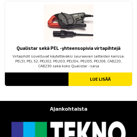
Qualistar sekä PEL -yhteensopivia virtapihtejä
Virtapihdit soveltuvat käytettäväksi seuraavien laitteiden kanssa:
PEL51, PEL 52, PEL102, PEL103, PEL104, PEL105, PEL106, CA8220,
CA8230 sekä koko Qualistar -sarja
LUE LISÄÄ
Ajankohtaista