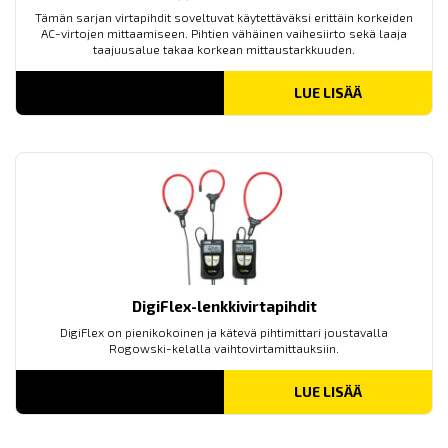
Tämän sarjan virtapihdit soveltuvat käytettäväksi erittäin korkeiden
AC-virtojen mittaamiseen. Pihtien vähäinen vaihesiirto sekä laaja
taajuusalue takaa korkean mittaustarkkuuden.
LUE LISÄÄ
DigiFlex-lenkkivirtapihdit
DigiFlex on pienikokoinen ja kätevä pihtimittari joustavalla
Rogowski-kelalla vaihtovirtamittauksiin.
LUE LISÄÄ