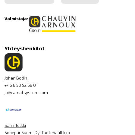
Valmistaja:
Yhteyshenkilöt
Johan Bodin
+46 8 50 52 68 01
jb@camatsystem.com
Sami Tolkki
Sonepar Suomi Oy, Tuotepäällikkö