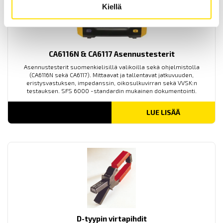
Kiellä
CA6116N & CA6117 Asennustesterit
Asennustesterit suomenkielisillä valikoilla sekä ohjelmistolla
(CA6116N sekä CA6117). Mittaavat ja tallentavat jatkuvuuden,
eristysvastuksen, impedanssin, oikosulkuvirran sekä VVSK:n
testauksen. SFS 6000 -standardin mukainen dokumentointi.
LUE LISÄÄ
D-tyypin virtapihdit