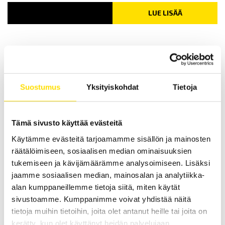
LUE LISÄÄ
Liittyvät tuotteet
Suostumus
Yksityiskohdat
Tietoja
Tämä sivusto käyttää evästeitä
Käytämme evästeitä tarjoamamme sisällön ja mainosten
räätälöimiseen, sosiaalisen median ominaisuuksien
CA6471 Maadoitusvastusmittari
maadoitusvastuksen sekä maaperän
tukemiseen ja kävijämäärämme analysoimiseen. Lisäksi
resistiivisyyden mittaamiseen
jaamme sosiaalisen median, mainosalan ja analytiikka-
Optimaalinen maadoitusten käyttöönotto- sekä viitemaadoitusten
alan kumppaneillemme tietoja siitä, miten käytät
kunnossapitomittauksissa. Selektiivinen mittausmenetelmä
sivustoamme. Kumppanimme voivat yhdistää näitä
soveltuu käytettäväksi maadoitusrimoille suoritettavissa
mittauksissa. Mahdollista käyttää myös maaperän resistiivisyyden
tietoja muihin tietoihin, joita olet antanut heille tai joita on
sekä jatkuvuuden mittaamiseen. Laite on varustettu muistilla.
kerätty, kun olet käyttänyt heidän palvelujaan.