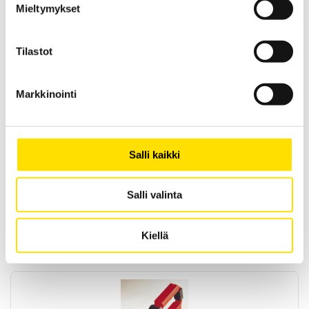
Mieltymykset
Tilastot
Markkinointi
CA6471 Maadoitusvastusmittari
maadoitusvastuksen sekä maaperän
resistiivisyyden mittaamiseen
Salli kaikki
Optimaalinen maadoitusten käyttöönotto- sekä viitemaadoitusten
kunnossapitomittauksissa. Selektiivinen mittausmenetelmä
soveltuu käytettäväksi maadoitusrimoille suoritettavissa
mittauksissa. Mahdollista käyttää myös maaperän resistiivisyyden
Salli valinta
sekä jatkuvuuden mittaamiseen. Laite on varustettu muistilla.
LUE LISÄÄ
Kiellä