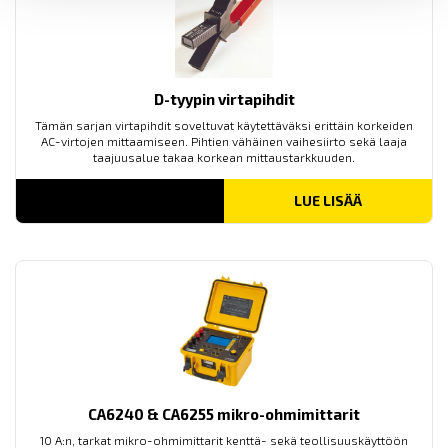
D-tyypin virtapihdit
Tämän sarjan virtapihdit soveltuvat käytettäväksi erittäin korkeiden
AC-virtojen mittaamiseen. Pihtien vähäinen vaihesiirto sekä laaja
taajuusalue takaa korkean mittaustarkkuuden.
LUE LISÄÄ
CA6240 & CA6255 mikro-ohmimittarit
10 A:n, tarkat mikro-ohmimittarit kenttä- sekä teollisuuskäyttöön