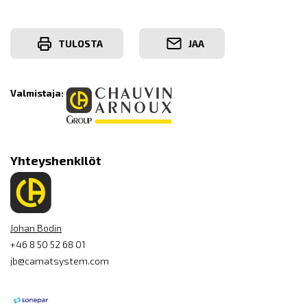
TULOSTA
JAA
Valmistaja:
Yhteyshenkilöt
Johan Bodin
+46 8 50 52 68 01
jb@camatsystem.com