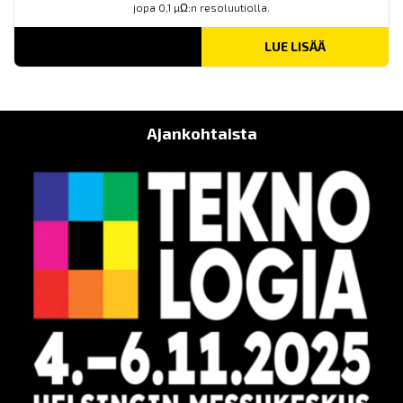
jopa 0,1 µΩ:n resoluutiolla.
LUE LISÄÄ
Ajankohtaista