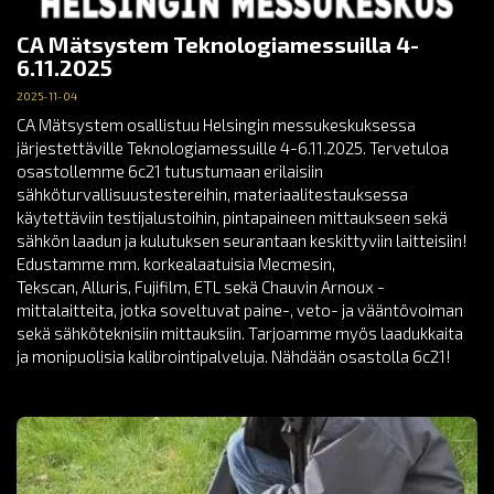
CA Mätsystem Teknologiamessuilla 4-
6.11.2025
2025-11-04
CA Mätsystem osallistuu Helsingin messukeskuksessa
järjestettäville Teknologiamessuille 4-6.11.2025. Tervetuloa
osastollemme 6c21 tutustumaan erilaisiin
sähköturvallisuustestereihin, materiaalitestauksessa
käytettäviin testijalustoihin, pintapaineen mittaukseen sekä
sähkön laadun ja kulutuksen seurantaan keskittyviin laitteisiin!
Edustamme mm. korkealaatuisia Mecmesin,
Tekscan, Alluris, Fujifilm, ETL sekä Chauvin Arnoux -
mittalaitteita, jotka soveltuvat paine-, veto- ja vääntövoiman
sekä sähköteknisiin mittauksiin. Tarjoamme myös laadukkaita
ja monipuolisia kalibrointipalveluja. Nähdään osastolla 6c21!