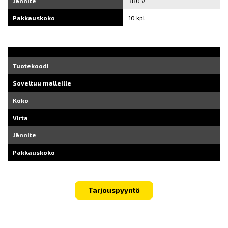
Jännite
380 V
Pakkauskoko
10 kpl
Tuotekoodi
Soveltuu malleille
Koko
Virta
Jännite
Pakkauskoko
Tarjouspyyntö