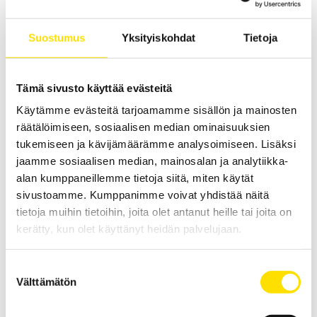
Y-tyypin virtapihdit
Yksinkertaiset Y-sarjan virtapihdit laajalla mittausalueella.
Suostumus
Yksityiskohdat
Tietoja
LUE LISÄÄ
Tämä sivusto käyttää evästeitä
Käytämme evästeitä tarjoamamme sisällön ja mainosten
räätälöimiseen, sosiaalisen median ominaisuuksien
tukemiseen ja kävijämäärämme analysoimiseen. Lisäksi
jaamme sosiaalisen median, mainosalan ja analytiikka-
alan kumppaneillemme tietoja siitä, miten käytät
sivustoamme. Kumppanimme voivat yhdistää näitä
tietoja muihin tietoihin, joita olet antanut heille tai joita on
DigiFlex-lenkkivirtapihdit
kerätty, kun olet käyttänyt heidän palvelujaan.
DigiFlex on pienikokoinen ja kätevä pihtimittari joustavalla
Rogowski-kelalla vaihtovirtamittauksiin.
Suostumuksen
LUE LISÄÄ
Välttämätön
valinta