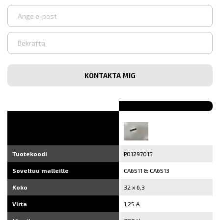
Syötä
sähköpostiosoite
Vahvista
sähköpostiosoite
Tuotekoodi
P01297015
Soveltuu malleille
CA6511 & CA6513
Koko
32 x 6,3
Virta
1,25 A