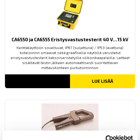
CA6550 ja CA6555 Eristysvastustesterit 40 V…15 kV
Kenttäkäyttöön soveltuvat, IP67 (suljettuna) / IP53 (avattuna)
koteloinnin omaavat sekä graafisella näytöllä varustetut
eristysvastustesterit kaksoiseristetyillä silikonikaapeleilla. Laitteet
sisältävät testin jälkeen automaattisesti suoritettavan
mittauskohteen purkutoiminnon.
LUE LISÄÄ