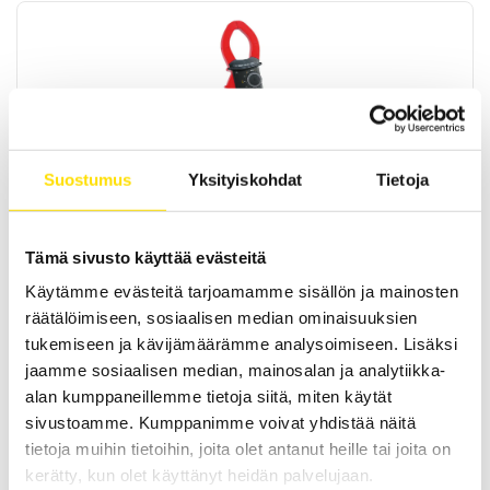
F203, F404, F404T & F604 Monitoimipihtimittarit
Suostumus
Yksityiskohdat
Tietoja
AC/DC
Monitoimipihtimittarit tasa- ja vaihtovirta TRMS mittauksiin. Mittaa
myös jännitettä, jatkuvuutta sekä käynnistysvirtoja.
Tämä sivusto käyttää evästeitä
LUE LISÄÄ
Käytämme evästeitä tarjoamamme sisällön ja mainosten
räätälöimiseen, sosiaalisen median ominaisuuksien
tukemiseen ja kävijämäärämme analysoimiseen. Lisäksi
jaamme sosiaalisen median, mainosalan ja analytiikka-
alan kumppaneillemme tietoja siitä, miten käytät
sivustoamme. Kumppanimme voivat yhdistää näitä
tietoja muihin tietoihin, joita olet antanut heille tai joita on
kerätty, kun olet käyttänyt heidän palvelujaan.