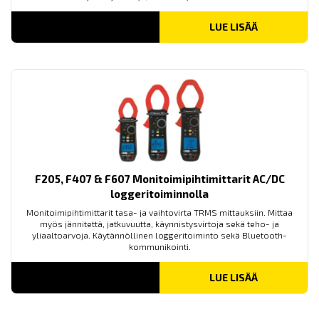
LUE LISÄÄ
F205, F407 & F607 Monitoimipihtimittarit AC/DC
loggeritoiminnolla
Monitoimipihtimittarit tasa- ja vaihtovirta TRMS mittauksiin. Mittaa
myös jännitettä, jatkuvuutta, käynnistysvirtoja sekä teho- ja
yliaaltoarvoja. Käytännöllinen loggeritoiminto sekä Bluetooth-
kommunikointi.
LUE LISÄÄ