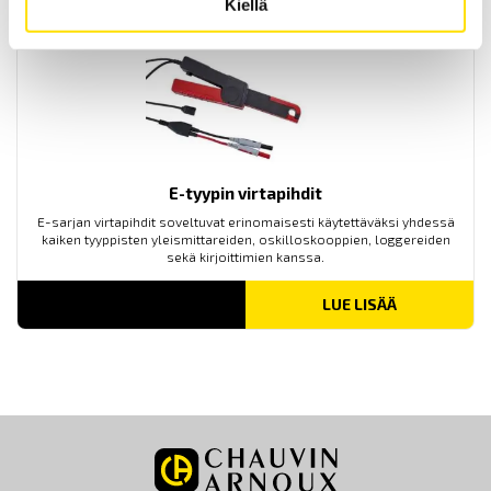
Kiellä
E-tyypin virtapihdit
E-sarjan virtapihdit soveltuvat erinomaisesti käytettäväksi yhdessä
kaiken tyyppisten yleismittareiden, oskilloskooppien, loggereiden
sekä kirjoittimien kanssa.
LUE LISÄÄ