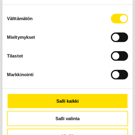
MX655 Virtapihti AC/DC
Suostumuksen
Monipuolinen virtapihti (AC/DC) kohtuulliseen hintaan. Kompakti
Välttämätön
valinta
mittalaite isolla näytöllä.
LUE LISÄÄ
Mieltymykset
Tilastot
Markkinointi
MX670 ja MX675 Monitoimipihtimittarit AC/DC
Salli kaikki
Kompakti mittalaite isolla, kaksinkertaisella näytöllä sekä
pylväsnäyttötoiminnolla. Mittaa sekä AC että DC-virtoja.
Salli valinta
LUE LISÄÄ