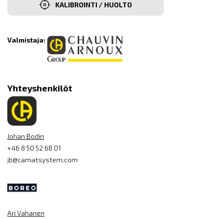
KALIBROINTI / HUOLTO
Valmistaja:
Yhteyshenkilöt
Johan Bodin
+46 8 50 52 68 01
jb@camatsystem.com
Ari Vahanen