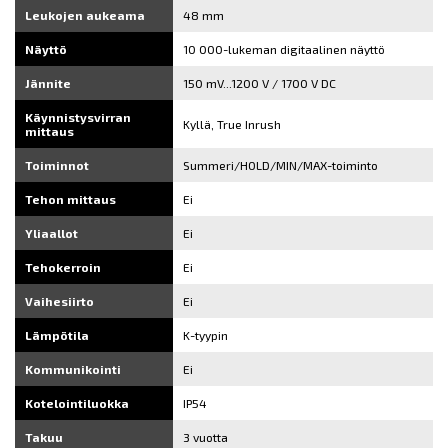
Leukojen aukeama
48 mm
Näyttö
10 000-lukeman digitaalinen näyttö
Jännite
150 mV...1200 V / 1700 V DC
Käynnistysvirran
Kyllä, True Inrush
mittaus
Toiminnot
Summeri/HOLD/MIN/MAX-toiminto
Tehon mittaus
Ei
Yliaallot
Ei
Tehokerroin
Ei
Vaihesiirto
Ei
Lämpötila
K-tyypin
Kommunikointi
Ei
Kotelointiluokka
IP54
Takuu
3 vuotta