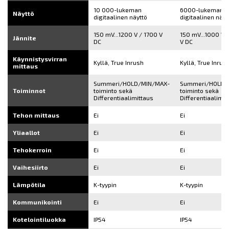
10 000-lukeman
6000-lukeman
Näyttö
digitaalinen näyttö
digitaalinen näyt
150 mV...1200 V / 1700 V
150 mV...1000 V 
Jännite
DC
V DC
Käynnistysvirran
Kyllä, True Inrush
Kyllä, True Inrus
mittaus
Summeri/HOLD/MIN/MAX-
Summeri/HOLD/
Toiminnot
toiminto sekä
toiminto sekä
Differentiaalimittaus
Differentiaalimit
Tehon mittaus
Ei
Ei
Yliaallot
Ei
Ei
Tehokerroin
Ei
Ei
Vaihesiirto
Ei
Ei
Lämpötila
K-tyypin
K-tyypin
Kommunikointi
Ei
Ei
Kotelointiluokka
IP54
IP54