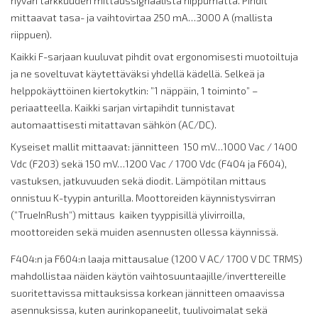
hyvän tarkkuuden mittaussignaalista riippumatta. Pihdit
mittaavat tasa- ja vaihtovirtaa 250 mA…3000 A (mallista
riippuen).
Kaikki F-sarjaan kuuluvat pihdit ovat ergonomisesti muotoiltuja
ja ne soveltuvat käytettäväksi yhdellä kädellä. Selkeä ja
helppokäyttöinen kiertokytkin: ”1 näppäin, 1 toiminto” –
periaatteella. Kaikki sarjan virtapihdit tunnistavat
automaattisesti mitattavan sähkön (AC/DC).
Kyseiset mallit mittaavat: jännitteen 150 mV…1000 Vac / 1400
Vdc (F203) sekä 150 mV…1200 Vac / 1700 Vdc (F404 ja F604),
vastuksen, jatkuvuuden sekä diodit. Lämpötilan mittaus
onnistuu K-tyypin anturilla. Moottoreiden käynnistysvirran
(”TrueInRush”) mittaus kaiken tyyppisillä ylivirroilla,
moottoreiden sekä muiden asennusten ollessa käynnissä.
F404:n ja F604:n laaja mittausalue (1200 V AC/ 1700 V DC TRMS)
mahdollistaa näiden käytön vaihtosuuntaajille/inverttereille
suoritettavissa mittauksissa korkean jännitteen omaavissa
asennuksissa, kuten aurinkopaneelit, tuulivoimalat sekä