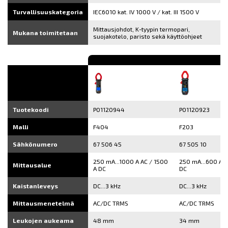
Turvallisuuskategoria
IEC6010 kat. IV 1000 V / kat. III 1500 V
Mittausjohdot, K-tyypin termopari,
Mukana toimitetaan
suojakotelo, paristo sekä käyttöohjeet
Tuotekoodi
P01120944
P01120923
Malli
F404
F203
Sähkönumero
67 506 45
67 505 10
250 mA...1000 A AC / 1500
250 mA...600 A A
Mittausalue
A DC
DC
Kaistanleveys
DC...3 kHz
DC...3 kHz
Mittausmenetelmä
AC/DC TRMS
AC/DC TRMS
Leukojen aukeama
48 mm
34 mm