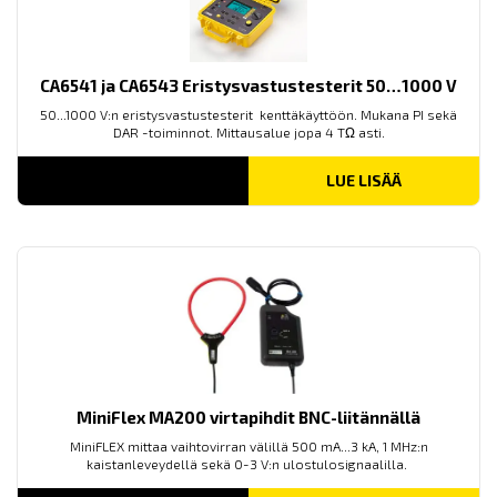
CA6541 ja CA6543 Eristysvastustesterit 50…1000 V
50...1000 V:n eristysvastustesterit kenttäkäyttöön. Mukana PI sekä
DAR -toiminnot. Mittausalue jopa 4 TΩ asti.
LUE LISÄÄ
MiniFlex MA200 virtapihdit BNC-liitännällä
MiniFLEX mittaa vaihtovirran välillä 500 mA...3 kA, 1 MHz:n
kaistanleveydellä sekä 0-3 V:n ulostulosignaalilla.