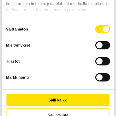
tietoja muihin tietoihin, joita olet antanut heille tai joita on
kerätty, kun olet käyttänyt heidän palvelujaan.
Suostumuksen
Välttämätön
valinta
Multifix-yhteensopivat laukut
Mieltymykset
Multifix-yhteensopivat pehmeät laukut kaikille mittalaitteille!
LUE LISÄÄ
Tilastot
Markkinointi
Liittyvät tuotteet
Salli kaikki
Salli valinta