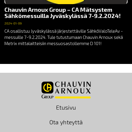
Chauvin Arnoux Group – CA Mätsystem
Sähkömessuilla Jyväskylässä 7-9.2.2024!
2024-01-09
CA osallistuu Jyväskylässä järjestettäville SähköValoTeleAv -
messuille 7-9.2.2024. Tule tutustumaan Chauvin Arnoux sekä
Metrix mittalaitteisiin messuosastollemme D 101!
Etusivu
Ota yhteyttä