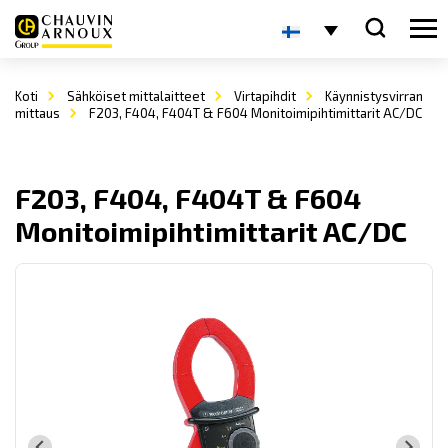
Koti
Sähköiset mittalaitteet
Virtapihdit
Käynnistysvirran
mittaus
F203, F404, F404T & F604 Monitoimipihtimittarit AC/DC
F203, F404, F404T & F604
Monitoimipihtimittarit AC/DC