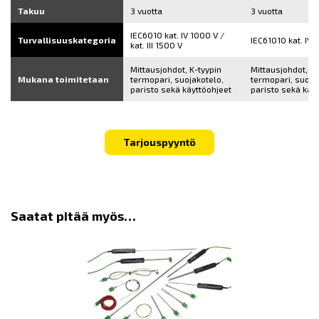
Takuu
3 vuotta
3 vuotta
IEC6010 kat. IV 1000 V /
Turvallisuuskategoria
IEC61010 kat. IV 
kat. III 1500 V
Mittausjohdot, K-tyypin
Mittausjohdot, K-
Mukana toimitetaan
termopari, suojakotelo,
termopari, suoja
paristo sekä käyttöohjeet
paristo sekä käy
Tarjouspyyntö
Saatat pitää myös…