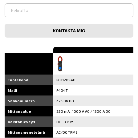
Syötä
sähköpostiosoite
Vahvista
sähköpostiosoite
Tuotekoodi
P01120948
Malli
F404T
Sähkönumero
67 506 08
Mittausalue
250 mA...1000 A AC / 1500 A DC
Kaistanleveys
DC...3 kHz
Mittausmenetelmä
AC/DC TRMS