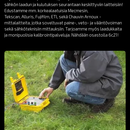
sähkön laadun ja kulutuksen seurantaan keskittyviin laitteisiin!
Edustamme mm. korkealaatuisia Mecmesin,
Tekscan, Alluris, Fujifilm, ETL sekä Chauvin Arnoux -
mittalaitteita, jotka soveltuvat paine-, veto- ja vääntövoiman
sekä sähköteknisiin mittauksiin. Tarjoamme myös laadukkaita
ja monipuolisia kalibrointipalveluja. Nähdään osastolla 6c21!