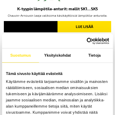
K-tyypin lämpötila-anturit: mallit SK1…SK5
Chauvin-Arnouxin laaja valikoima käsikäyttöisiä lämpötila-antureita.
LUE LISÄÄ
Suostumus
Yksityiskohdat
Tietoja
Tämä sivusto käyttää evästeitä
F201 ja F402 AC-monitoimipihtimittarit
Käytämme evästeitä tarjoamamme sisällön ja mainosten
räätälöimiseen, sosiaalisen median ominaisuuksien
Monitoimipihtimittarit vaihtovirta TMRS mittauksiin. Mittaa myös
jännitettä, jatkuvuutta sekä käynnistysvirtoja.
tukemiseen ja kävijämäärämme analysoimiseen. Lisäksi
jaamme sosiaalisen median, mainosalan ja analytiikka-
LUE LISÄÄ
alan kumppaneillemme tietoja siitä, miten käytät
sivustoamme. Kumppanimme voivat yhdistää näitä