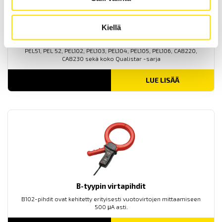
Kiellä
Qualistar sekä PEL -yhteensopivia virtapihtejä
Virtapihdit soveltuvat käytettäväksi seuraavien laitteiden kanssa:
PEL51, PEL 52, PEL102, PEL103, PEL104, PEL105, PEL106, CA8220,
CA8230 sekä koko Qualistar -sarja
LUE LISÄÄ
B-tyypin virtapihdit
B102-pihdit ovat kehitetty erityisesti vuotovirtojen mittaamiseen
500 μA asti.