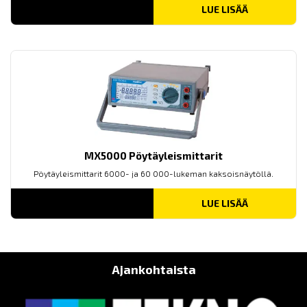
LUE LISÄÄ
MX5000 Pöytäyleismittarit
Pöytäyleismittarit 6000- ja 60 000-lukeman kaksoisnäytöllä.
LUE LISÄÄ
Ajankohtaista