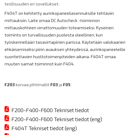
teollisuuden eri sovellukset.
F404T on kehitetty aurinkopaneeliasennuksille tehtäviin
mittauksiin. Laite omaa DC Autocheck -toiminnon
mittauskohteen virrattomuuden toteamiseksi. Kyseinen
toiminto on turvallisuuden puolesta oleellinen, kun
työskennellään tasavirtapiirien parissa. Käytetään valokaarien
ehkäisemiseksi piirin avauksen yhteydessä, aurinkopaneeleille
suoritettavien huoltotoimenpiteiden aikana. F404T omaa
muuten samat toiminnot kuin F404.
F203
korvaa pihtimallit
F03
ja
F05
F200-F400-F600 Tekniset tiedot
F200-F400-F600 Tekniset tiedot (eng)
F404T Tekniset tiedot (eng)