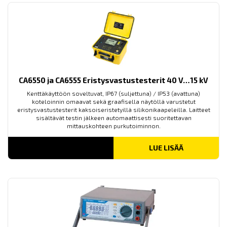
CA6550 ja CA6555 Eristysvastustesterit 40 V…15 kV
Kenttäkäyttöön soveltuvat, IP67 (suljettuna) / IP53 (avattuna)
koteloinnin omaavat sekä graafisella näytöllä varustetut
eristysvastustesterit kaksoiseristetyillä silikonikaapeleilla. Laitteet
sisältävät testin jälkeen automaattisesti suoritettavan
mittauskohteen purkutoiminnon.
LUE LISÄÄ