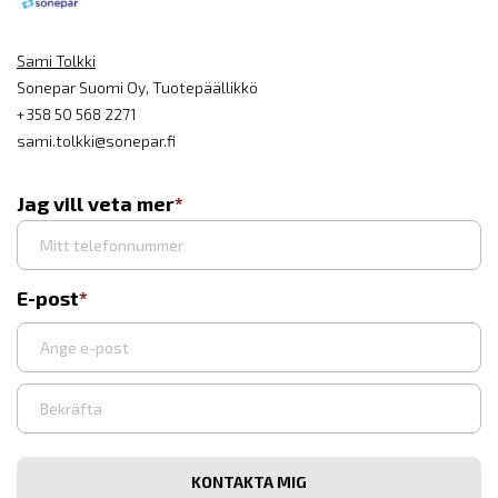
Sami Tolkki
Sonepar Suomi Oy, Tuotepäällikkö
+358 50 568 2271
sami.tolkki@sonepar.fi
Jag vill veta mer
E-post
Syötä
sähköpostiosoite
Vahvista
sähköpostiosoite