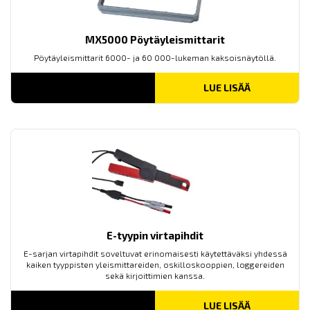
MX5000 Pöytäyleismittarit
Pöytäyleismittarit 6000- ja 60 000-lukeman kaksoisnäytöllä.
LUE LISÄÄ
E-tyypin virtapihdit
E-sarjan virtapihdit soveltuvat erinomaisesti käytettäväksi yhdessä
kaiken tyyppisten yleismittareiden, oskilloskooppien, loggereiden
sekä kirjoittimien kanssa.
LUE LISÄÄ