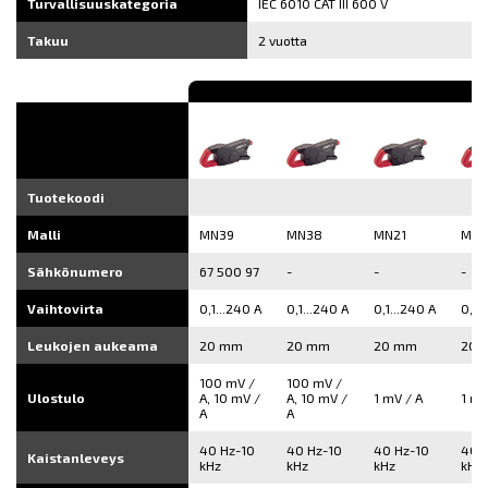
Turvallisuuskategoria
IEC 6010 CAT III 600 V
Takuu
2 vuotta
Tuotekoodi
Malli
MN39
MN38
MN21
MN1
Sähkönumero
67 500 97
-
-
-
Vaihtovirta
0,1...240 A
0,1...240 A
0,1...240 A
0,5.
Leukojen aukeama
20 mm
20 mm
20 mm
20 
100 mV /
100 mV /
Ulostulo
A, 10 mV /
A, 10 mV /
1 mV / A
1 mV
A
A
40 Hz-10
40 Hz-10
40 Hz-10
40 
Kaistanleveys
kHz
kHz
kHz
kHz