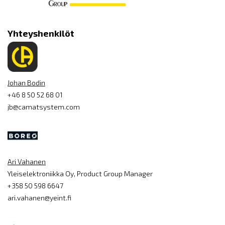
Yhteyshenkilöt
Johan Bodin
+46 8 50 52 68 01
jb@camatsystem.com
Ari Vahanen
Yleiselektroniikka Oy, Product Group Manager
+358 50 598 6647
ari.vahanen@yeint.fi