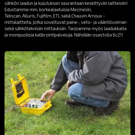
sähkön laadun ja kulutuksen seurantaan keskittyviin laitteisiin!
Edustamme mm. korkealaatuisia Mecmesin,
Tekscan, Alluris, Fujifilm, ETL sekä Chauvin Arnoux -
mittalaitteita, jotka soveltuvat paine-, veto- ja vääntövoiman
sekä sähköteknisiin mittauksiin. Tarjoamme myös laadukkaita
ja monipuolisia kalibrointipalveluja. Nähdään osastolla 6c21!