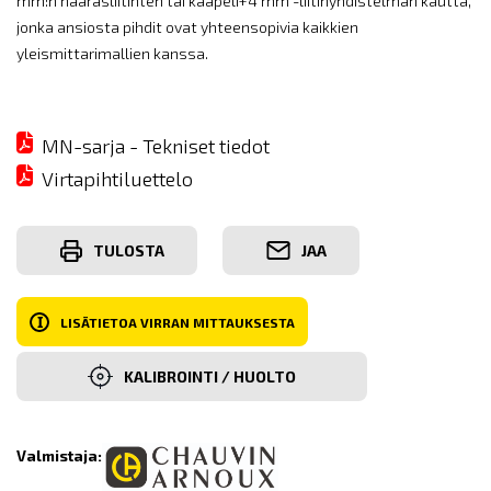
mm:n naarasliitinten tai kaapeli+4 mm -liitinyhdistelmän kautta,
jonka ansiosta pihdit ovat yhteensopivia kaikkien
yleismittarimallien kanssa.
MN-sarja - Tekniset tiedot
Virtapihtiluettelo
TULOSTA
JAA
I
LISÄTIETOA VIRRAN MITTAUKSESTA
KALIBROINTI / HUOLTO
Valmistaja: