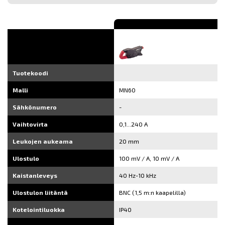
Tuotekoodi
Malli
MN60
Sähkönumero
-
Vaihtovirta
0,1...240 A
Leukojen aukeama
20 mm
Ulostulo
100 mV / A, 10 mV / A
Kaistanleveys
40 Hz-10 kHz
Ulostulon liitäntä
BNC (1,5 m:n kaapelilla)
Kotelointiluokka
IP40