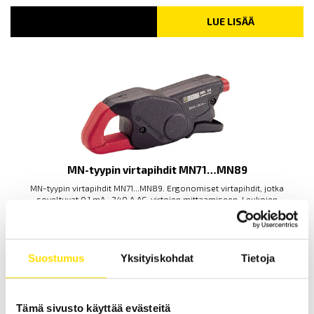
LUE LISÄÄ
MN-tyypin virtapihdit MN71…MN89
MN-tyypin virtapihdit MN71...MN89. Ergonomiset virtapihdit, jotka
soveltuvat 0,1 mA...240 A AC-virtojen mittaamiseen. Leukojen
aukeama max. 20 mm.
LUE LISÄÄ
Suostumus
Yksityiskohdat
Tietoja
Tämä sivusto käyttää evästeitä