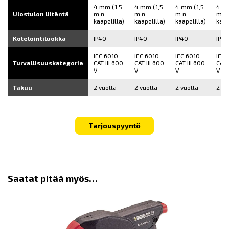
4 mm (1,5
4 mm (1,5
4 mm (1,5
4 mm
Ulostulon liitäntä
m:n
m:n
m:n
m:n
kaapelilla)
kaapelilla)
kaapelilla)
kaap
Kotelointiluokka
IP40
IP40
IP40
IP40
IEC 6010
IEC 6010
IEC 6010
IEC 
Turvallisuuskategoria
CAT III 600
CAT III 600
CAT III 600
CAT 
V
V
V
V
Takuu
2 vuotta
2 vuotta
2 vuotta
2 vu
Tarjouspyyntö
Saatat pitää myös…