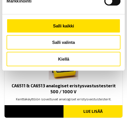
Markkinointi
CA5001, CA5003 & CA5005 Yleismittarit
Kolmen analogisen yleismittarin sarja.
LUE LISÄÄ
Salli kaikki
Salli valinta
Kiellä
CA6511 & CA6513 analogiset eristysvastustesterit
500 / 1000 V
Kenttäkäyttöön soveltuvat analogiset eristysvastustesterit.
LUE LISÄÄ