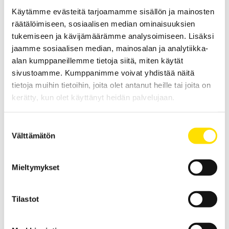
Käytämme evästeitä tarjoamamme sisällön ja mainosten
räätälöimiseen, sosiaalisen median ominaisuuksien
tukemiseen ja kävijämäärämme analysoimiseen. Lisäksi
jaamme sosiaalisen median, mainosalan ja analytiikka-
PAC-virtapihtisarja tasa- ja vaihtovirtamittauksiin
alan kumppaneillemme tietoja siitä, miten käytät
PAC-virtapihtisarjan TRMS-virtapihdit tasa- ja vaihtovirtamittauksiin
sivustoamme. Kumppanimme voivat yhdistää näitä
0,5 A...14 000 A DC, BNC- tai banaanituloilla.
tietoja muihin tietoihin, joita olet antanut heille tai joita on
kerätty, kun olet käyttänyt heidän palvelujaan.
LUE LISÄÄ
Suostumuksen
Välttämätön
valinta
Liittyvät tuotteet
Mieltymykset
Tilastot