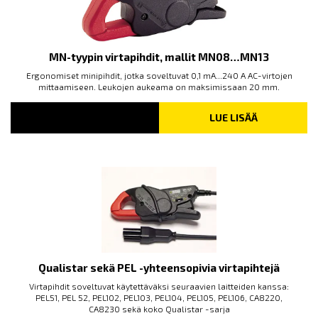
MN-tyypin virtapihdit, mallit MN08…MN13
Ergonomiset minipihdit, jotka soveltuvat 0,1 mA...240 A AC-virtojen
mittaamiseen. Leukojen aukeama on maksimissaan 20 mm.
LUE LISÄÄ
Qualistar sekä PEL -yhteensopivia virtapihtejä
Virtapihdit soveltuvat käytettäväksi seuraavien laitteiden kanssa:
PEL51, PEL 52, PEL102, PEL103, PEL104, PEL105, PEL106, CA8220,
CA8230 sekä koko Qualistar -sarja