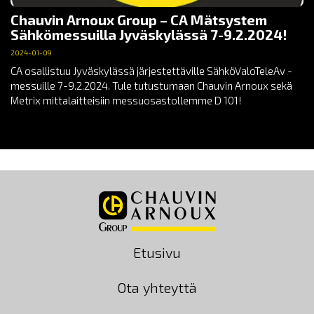
Chauvin Arnoux Group – CA Mätsystem
Sähkömessuilla Jyväskylässä 7-9.2.2024!
2024-01-09
CA osallistuu Jyväskylässä järjestettäville SähköValoTeleAv -
messuille 7-9.2.2024. Tule tutustumaan Chauvin Arnoux sekä
Metrix mittalaitteisiin messuosastollemme D 101!
Etusivu
Ota yhteyttä