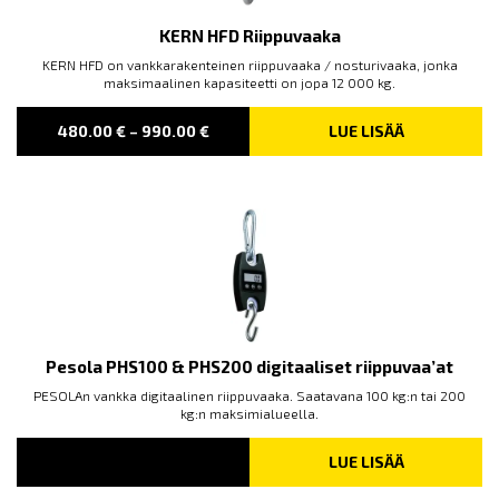
KERN HFD Riippuvaaka
KERN HFD on vankkarakenteinen riippuvaaka / nosturivaaka, jonka
maksimaalinen kapasiteetti on jopa 12 000 kg.
PRICE
480.00
€
–
990.00
€
LUE LISÄÄ
RANGE:
480.00 €
THROUGH
990.00 €
Pesola PHS100 & PHS200 digitaaliset riippuvaa’at
PESOLAn vankka digitaalinen riippuvaaka. Saatavana 100 kg:n tai 200
kg:n maksimialueella.
LUE LISÄÄ