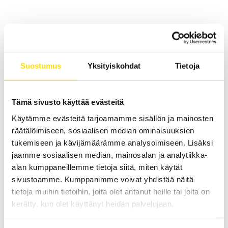
Liittyvät tuotteet
Suostumus
Yksityiskohdat
Tietoja
Tämä sivusto käyttää evästeitä
Käytämme evästeitä tarjoamamme sisällön ja mainosten
KERN FXN Pöytävaaka
räätälöimiseen, sosiaalisen median ominaisuuksien
KERN FXN on vankka pöytävaaka, joka sopii vaativiin
tukemiseen ja kävijämäärämme analysoimiseen. Lisäksi
teollisuusolosuhteisiin. Maksimaalinen kapasiteetti jopa 30 kg.
jaamme sosiaalisen median, mainosalan ja analytiikka-
PRICE
460.00
€
–
490.00
€
LUE LISÄÄ
alan kumppaneillemme tietoja siitä, miten käytät
RANGE:
sivustoamme. Kumppanimme voivat yhdistää näitä
460.00 €
THROUGH
tietoja muihin tietoihin, joita olet antanut heille tai joita on
490.00 €
kerätty, kun olet käyttänyt heidän palvelujaan.