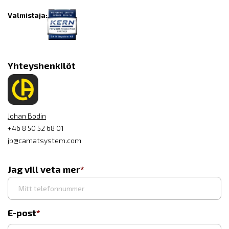
Valmistaja:
Yhteyshenkilöt
Johan Bodin
+46 8 50 52 68 01
jb@camatsystem.com
Jag vill veta mer
E-post