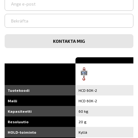
Syötä
sähköpostiosoite
Vahvista
sähköpostiosoite
Tuotekoodi
HCD 60K-2
Malli
HCD 60K-2
Kapasiteetti
60 kg
Resoluutio
20 g
HOLD-toiminto
Kyllä