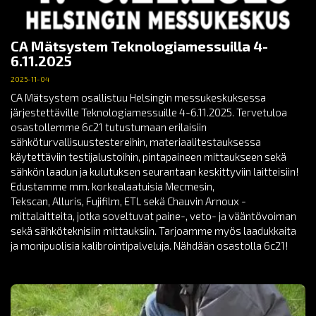
CA Mätsystem Teknologiamessuilla 4-
6.11.2025
2025-11-04
CA Mätsystem osallistuu Helsingin messukeskuksessa
järjestettäville Teknologiamessuille 4-6.11.2025. Tervetuloa
osastollemme 6c21 tutustumaan erilaisiin
sähköturvallisuustestereihin, materiaalitestauksessa
käytettäviin testijalustoihin, pintapaineen mittaukseen sekä
sähkön laadun ja kulutuksen seurantaan keskittyviin laitteisiin!
Edustamme mm. korkealaatuisia Mecmesin,
Tekscan, Alluris, Fujifilm, ETL sekä Chauvin Arnoux -
mittalaitteita, jotka soveltuvat paine-, veto- ja vääntövoiman
sekä sähköteknisiin mittauksiin. Tarjoamme myös laadukkaita
ja monipuolisia kalibrointipalveluja. Nähdään osastolla 6c21!