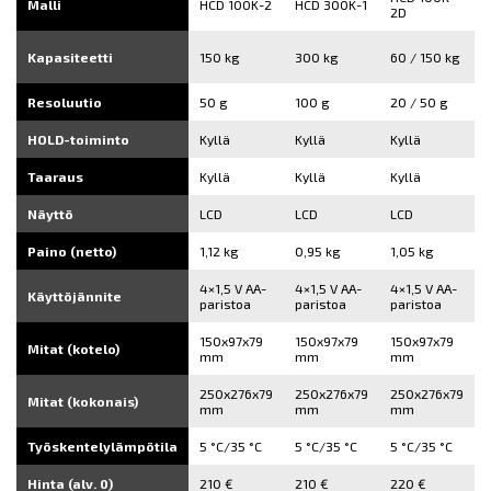
Malli
HCD 100K-2
HCD 300K-1
2D
Kapasiteetti
150 kg
300 kg
60 / 150 kg
Resoluutio
50 g
100 g
20 / 50 g
HOLD-toiminto
Kyllä
Kyllä
Kyllä
Taaraus
Kyllä
Kyllä
Kyllä
Näyttö
LCD
LCD
LCD
Paino (netto)
1,12 kg
0,95 kg
1,05 kg
4×1,5 V AA-
4×1,5 V AA-
4×1,5 V AA-
Käyttöjännite
paristoa
paristoa
paristoa
150x97x79
150x97x79
150x97x79
Mitat (kotelo)
mm
mm
mm
250x276x79
250x276x79
250x276x79
Mitat (kokonais)
mm
mm
mm
Työskentelylämpötila
5 °C/35 °C
5 °C/35 °C
5 °C/35 °C
Hinta (alv. 0)
210 €
210 €
220 €