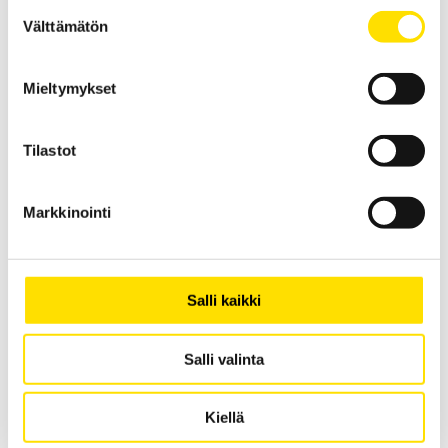
Suostumuksen
Välttämätön
valinta
Mieltymykset
SAUTER FL-M Digitaalinen dynamometri
KERN / SAUTER FL-M on helppokäyttöinen dynamometri paine- ja
vetovoiman mittaamiseen. Saatavilla neljä eri kapasiteettia: 2,5 kN,
Tilastot
5 kN, 10 kN, 20 kN
PRICE
690.00
€
–
1 290.00
€
LUE LISÄÄ
RANGE:
Markkinointi
690.00 €
THROUGH
1 290.00 €
Salli kaikki
Salli valinta
KERN UIB Lavavaaka
Kiellä
KERN UIB lavavaaka on vankka ja taloudellinen vaaka