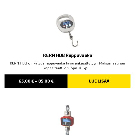
KERN HDB Riippuvaaka
KERN HDB on kätevä riippuvaaka tavarankäsittelyyn. Maksimaalinen
kapasiteetti on jopa 30 kg.
PRICE
65.00
€
–
85.00
€
LUE LISÄÄ
RANGE:
65.00 €
THROUGH
85.00 €