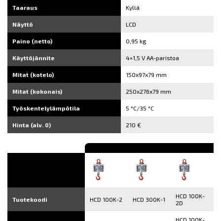
Taaraus
Kyllä
Näyttö
LCD
Paino (netto)
0,95 kg
Käyttöjännite
4×1,5 V AA-paristoa
Mitat (kotelo)
150x97x79 mm
Mitat (kokonais)
250x276x79 mm
Työskentelylämpötila
5 °C/35 °C
Hinta (alv. 0)
210 €
HCD 100K-
Tuotekoodi
HCD 100K-2
HCD 300K-1
2D
HCD 100K-