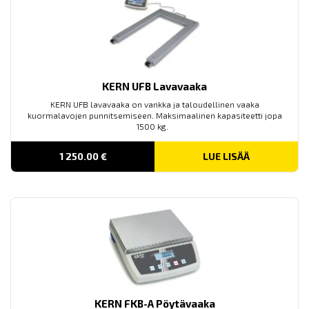
KERN UFB Lavavaaka
KERN UFB lavavaaka on vankka ja taloudellinen vaaka
kuormalavojen punnitsemiseen. Maksimaalinen kapasiteetti jopa
1500 kg.
1 250.00
€
LUE LISÄÄ
KERN FKB-A Pöytävaaka