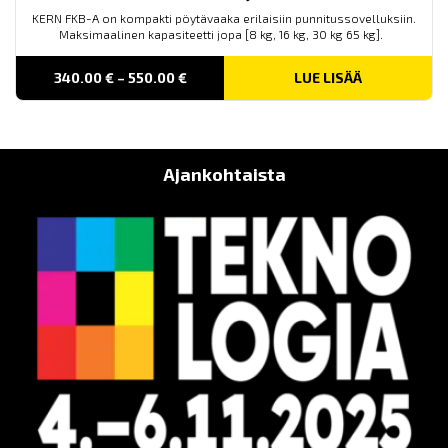
KERN FKB-A on kompakti pöytävaaka erilaisiin punnitussovelluksiin.
Maksimaalinen kapasiteetti jopa [8 kg, 16 kg, 30 kg 65 kg].
PRICE
340.00
€
–
550.00
€
LUE LISÄÄ
RANGE:
340.00 €
THROUGH
550.00 €
Ajankohtaista