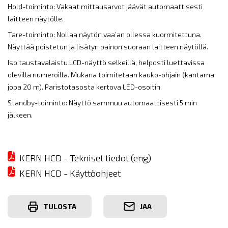
Hold-toiminto: Vakaat mittausarvot jäävät automaattisesti
laitteen näytölle.
Tare-toiminto: Nollaa näytön vaa’an ollessa kuormitettuna.
Näyttää poistetun ja lisätyn painon suoraan laitteen näytöllä.
Iso taustavalaistu LCD-näyttö selkeillä, helposti luettavissa
olevilla numeroilla. Mukana toimitetaan kauko-ohjain (kantama
jopa 20 m). Paristotasosta kertova LED-osoitin.
Standby-toiminto: Näyttö sammuu automaattisesti 5 min
jälkeen.
KERN HCD - Tekniset tiedot (eng)
KERN HCD - Käyttöohjeet
TULOSTA
JAA