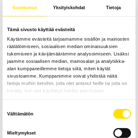
Suostumus
Yksityiskohdat
Tietoja
Tämä sivusto käyttää evästeitä
Käytämme evästeitä tarjoamamme sisällön ja mainosten
räätälöimiseen, sosiaalisen median ominaisuuksien
tukemiseen ja kävijämäärämme analysoimiseen. Lisäksi
jaamme sosiaalisen median, mainosalan ja analytiikka-
Oskilloskooppien virtapihdit AC / DC BNC-liitännällä
alan kumppaneillemme tietoja siitä, miten käytät
Tasa- ja vaihtovirtamittauksiin soveltuvat virtapihdit BNC-liitännällä,
sivustoamme. Kumppanimme voivat yhdistää näitä
käytettäväksi yhdessä oskilloskoopin tai muiden BNC-liitännän
omaavien mittalaitteiden kanssa.
tietoja muihin tietoihin, joita olet antanut heille tai joita on
kerätty, kun olet käyttänyt heidän palvelujaan.
LUE LISÄÄ
Suostumuksen
Välttämätön
valinta
Mieltymykset