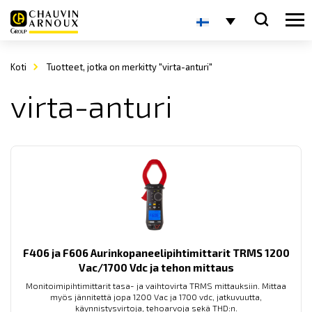
Koti
Tuotteet, jotka on merkitty "virta-anturi"
virta-anturi
F406 ja F606 Aurinkopaneelipihtimittarit TRMS 1200
Vac/1700 Vdc ja tehon mittaus
Monitoimipihtimittarit tasa- ja vaihtovirta TRMS mittauksiin. Mittaa
myös jännitettä jopa 1200 Vac ja 1700 vdc, jatkuvuutta,
käynnistysvirtoja, tehoarvoja sekä THD:n.