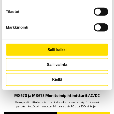
Tilastot
MX655 Virtapihti AC/DC
Monipuolinen virtapihti (AC/DC) kohtuulliseen hintaan. Kompakti
Markkinointi
mittalaite isolla näytöllä.
LUE LISÄÄ
Salli kaikki
Salli valinta
Kiellä
MX670 ja MX675 Monitoimipihtimittarit AC/DC
Kompakti mittalaite isolla, kaksinkertaisella näytöllä sekä
pylväsnäyttötoiminnolla. Mittaa sekä AC että DC-virtoja.