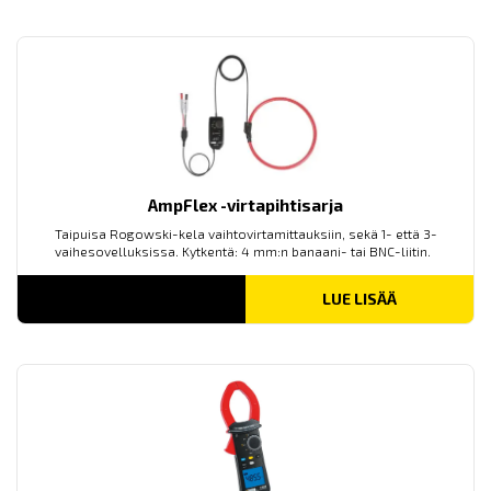
AmpFlex -virtapihtisarja
Taipuisa Rogowski-kela vaihtovirtamittauksiin, sekä 1- että 3-
vaihesovelluksissa. Kytkentä: 4 mm:n banaani- tai BNC-liitin.
LUE LISÄÄ