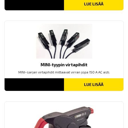
LUE LISÄÄ
MINI-tyypin virtapihdit
MINI-sarjan virtapihdit mittaavat virran jopa 150 A AC asti.
LUE LISÄÄ