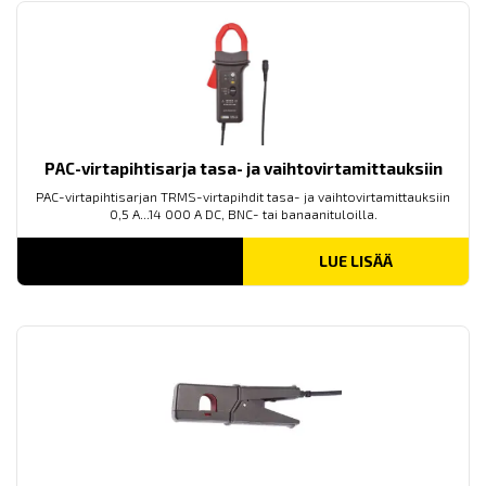
PAC-virtapihtisarja tasa- ja vaihtovirtamittauksiin
PAC-virtapihtisarjan TRMS-virtapihdit tasa- ja vaihtovirtamittauksiin
0,5 A...14 000 A DC, BNC- tai banaanituloilla.
LUE LISÄÄ