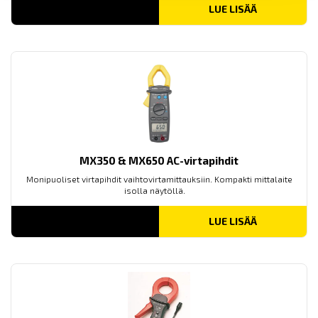
LUE LISÄÄ
MX350 & MX650 AC-virtapihdit
Monipuoliset virtapihdit vaihtovirtamittauksiin. Kompakti mittalaite
isolla näytöllä.
LUE LISÄÄ