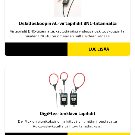
Oskilloskoopin AC-virtapihdit BNC-liitännällä
Virtapihdit BNC-liitännällä, käytettäväksi yhdessä oskilloskoopin tai
muiden BNC-tulon omaavien mittalaitteen kanssa.
LUE LISÄÄ
DigiFlex-lenkkivirtapihdit
DigiFlex on pienikokoinen ja kätevä pihtimittari joustavalla
Rogowski-kelalla vaihtovirtamittauksiin.