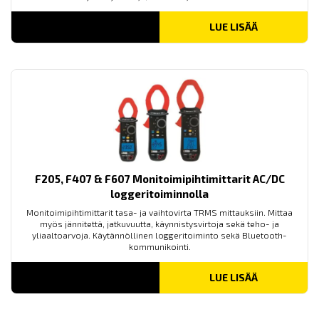
LUE LISÄÄ
F205, F407 & F607 Monitoimipihtimittarit AC/DC
loggeritoiminnolla
Monitoimipihtimittarit tasa- ja vaihtovirta TRMS mittauksiin. Mittaa
myös jännitettä, jatkuvuutta, käynnistysvirtoja sekä teho- ja
yliaaltoarvoja. Käytännöllinen loggeritoiminto sekä Bluetooth-
kommunikointi.
LUE LISÄÄ