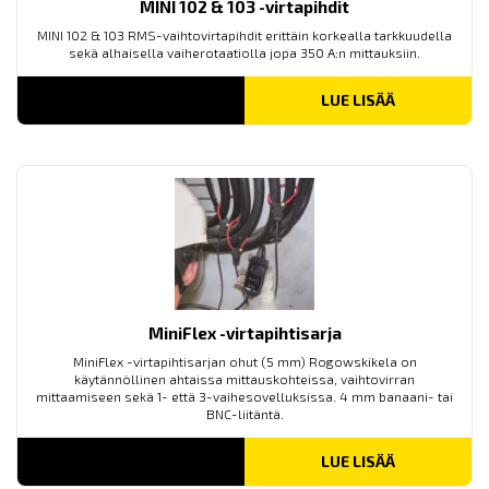
MINI 102 & 103 -virtapihdit
MINI 102 & 103 RMS-vaihtovirtapihdit erittäin korkealla tarkkuudella
sekä alhaisella vaiherotaatiolla jopa 350 A:n mittauksiin.
LUE LISÄÄ
MiniFlex -virtapihtisarja
MiniFlex -virtapihtisarjan ohut (5 mm) Rogowskikela on
käytännöllinen ahtaissa mittauskohteissa, vaihtovirran
mittaamiseen sekä 1- että 3-vaihesovelluksissa. 4 mm banaani- tai
BNC-liitäntä.
LUE LISÄÄ