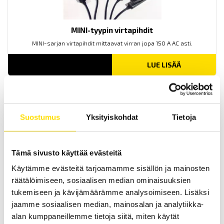
MINI-tyypin virtapihdit
MINI-sarjan virtapihdit mittaavat virran jopa 150 A AC asti.
LUE LISÄÄ
Suostumus
Yksityiskohdat
Tietoja
Tämä sivusto käyttää evästeitä
Käytämme evästeitä tarjoamamme sisällön ja mainosten
B-tyypin virtapihdit
räätälöimiseen, sosiaalisen median ominaisuuksien
B102-pihdit ovat kehitetty erityisesti vuotovirtojen mittaamiseen
tukemiseen ja kävijämäärämme analysoimiseen. Lisäksi
500 μA asti.
jaamme sosiaalisen median, mainosalan ja analytiikka-
LUE LISÄÄ
alan kumppaneillemme tietoja siitä, miten käytät