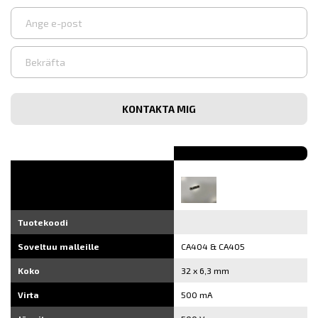
Syötä
sähköpostiosoite
Vahvista
sähköpostiosoite
Tuotekoodi
Soveltuu malleille
CA404 & CA405
Koko
32 x 6,3 mm
Virta
500 mA