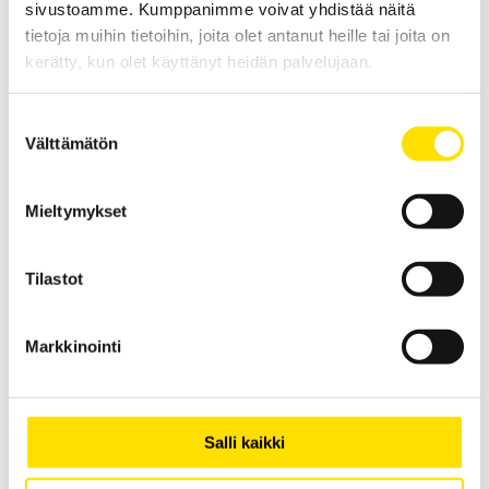
sivustoamme. Kumppanimme voivat yhdistää näitä
tietoja muihin tietoihin, joita olet antanut heille tai joita on
kerätty, kun olet käyttänyt heidän palvelujaan.
Suostumuksen
Välttämätön
valinta
Mieltymykset
MX1 Analoginen yleismittari
Analoginen yleismittari jopa 1500 V:n AC/DC mittauksiin. Mukana
nopea jatkuvuustesti summeritoiminnolla sekä vastuksen mittaus.
Tilastot
LUE LISÄÄ
Markkinointi
Salli kaikki