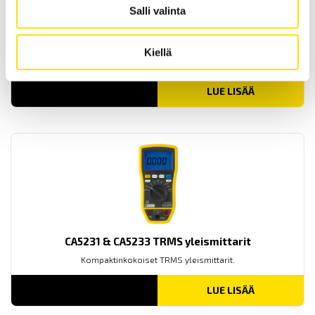
Salli valinta
DigiFlex-lenkkivirtapihdit
DigiFlex on pienikokoinen ja kätevä pihtimittari joustavalla
Kiellä
Rogowski-kelalla vaihtovirtamittauksiin.
LUE LISÄÄ
CA5231 & CA5233 TRMS yleismittarit
Kompaktinkokoiset TRMS yleismittarit.
LUE LISÄÄ