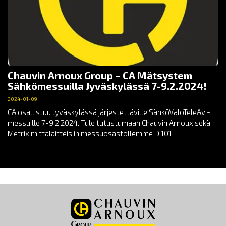
Chauvin Arnoux Group – CA Mätsystem
Sähkömessuilla Jyväskylässä 7-9.2.2024!
2024-01-09
CA osallistuu Jyväskylässä järjestettäville SähköValoTeleAv -
messuille 7-9.2.2024. Tule tutustumaan Chauvin Arnoux sekä
Metrix mittalaitteisiin messuosastollemme D 101!