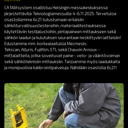
2025-11-04
CA Mätsystem osallistuu Helsingin messukeskuksessa
järjestettäville Teknologiamessuille 4-6.11.2025. Tervetuloa
osastollemme 6c21 tutustumaan erilaisiin
sähköturvallisuustestereihin, materiaalitestauksessa
käytettäviin testijalustoihin, pintapaineen mittaukseen sekä
sähkön laadun ja kulutuksen seurantaan keskittyviin laitteisiin!
Edustamme mm. korkealaatuisia Mecmesin,
Tekscan, Alluris, Fujifilm, ETL sekä Chauvin Arnoux -
mittalaitteita, jotka soveltuvat paine-, veto- ja vääntövoiman
sekä sähköteknisiin mittauksiin. Tarjoamme myös laadukkaita
ja monipuolisia kalibrointipalveluja. Nähdään osastolla 6c21!