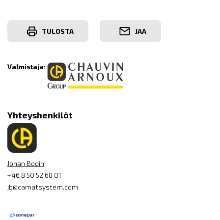
TULOSTA
JAA
Valmistaja:
Yhteyshenkilöt
Johan Bodin
+46 8 50 52 68 01
jb@camatsystem.com